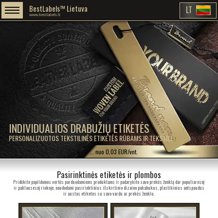
BestLabels™ Lietuva
LT
www.bestlabels.lt
INDIVIDUALIOS DRABUŽIŲ ETIKETĖS
PERSONALIZUOTOS TEKSTILINĖS ETIKETĖS RŪBAMS IR TEKSTILEI
... nuo 0,03 EUR/vnt.
Pasirinktinės etiketės ir plombos
Pridėkite papildomos vertės parduodamiems produktams ir padarykite savo prekės ženklą dar populiaresnį
ir paklausesnį rinkoje, naudodami pasirinktinius išskirtinio dizaino pakabukus, plastikinius antspaudus
ir austas etiketes su savo vardu ar prekės ženklu.