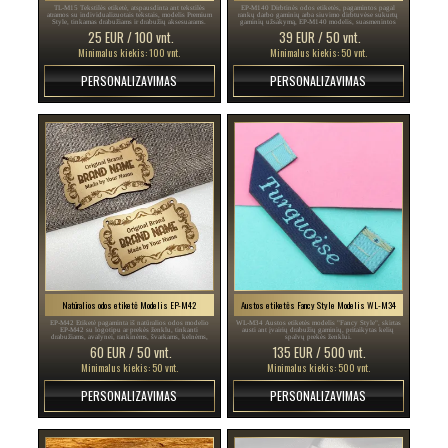
TL-M15 Tekstilės etiketė, atspausdinta ant tekstilės
EP-M140 Dirbtinės odos etiketės, pagamintos pagal
atramos su individualizuotais tekstais, modelis Premium
rankų darbo gaminių arba siuvimo dirbtuvėse sukurtų
Style, tinkamas drabužiams ir drabužių aksesuarams.
gaminių užsakymą, EP-M140 modelis, suasmenintos
pagal gamintojo pavadinimą arba logotipą.
25 EUR / 100 vnt.
39 EUR / 50 vnt.
Minimalus kiekis: 100 vnt.
Minimalus kiekis: 50 vnt.
PERSONALIZAVIMAS
PERSONALIZAVIMAS
Natūralios odos etiketė Modelis EP-M42
Austos etiketės Fancy Style Modelis WL-M34
EP-M42 Etiketė pagaminta iš natūralios odos modelio
WL-M34 Austos etiketės modelis "Fancy Style", skirtas
EP-M42 su logotipu ar prekės ženklu, tinkanti
austi ant įvairių drabužių gaminių, pritaikytas kelių
drabužiams, avalynei, rankinėms, švarkams, kelnėms,
spalvų prekės ženklui.
suknelėms ir daugeliui kitų daiktų.
60 EUR / 50 vnt.
135 EUR / 500 vnt.
Minimalus kiekis: 50 vnt.
Minimalus kiekis: 500 vnt.
PERSONALIZAVIMAS
PERSONALIZAVIMAS