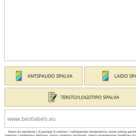
ANTSPAUDO SPALVA
LAIDO SP
TEKSTO/LOGOTIPO SPALVA
Nata! Jei pateksite į šį puslapį iš stalinio / nešiojamojo kompiuterio, rasite keletą parinkč
logotipo / emblemos įkėlimas, įvairių simbolių įterpimas, teksto koregavimas (padėties nus