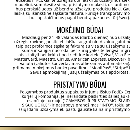
etiketes ir kt.), Galite užregistruoti atskirus užsakymus ki
modeliui, sumokėsite vieną pristatymo mokestį, o siuntimo 
bus perskaičiuotos už bendrą užsakytų produktų kiekį. Gaus
laišką su išankstine sąskaita faktūra, kurioje transportavimo
bus apskaičiuotos pagal bendrą pakuotės tūrį/svorį
MOKĖJIMO BŪDAI
Maždaug per 24–48 valandas (darbo dienas) nuo užsa
užregistravimo gausite el. laišką su grafiniu dizainu galuti
taip pat proformos sąskaitą faktūrą su visa su užsakymu su
suma ir saugia nuoroda, per kurią galėsite lengvai ir gre
atsiskaityti bet kokio tipo kreditine kortele ("Visa", Visa El
MasterCard, Maestro, Cirrus, American Express, Discover), b
valiuta (valiutos konvertavimas atliekamas automatiškai)
priimame mokėjimus banko pavedimu, "MobilPay", "Stripe" i
Gavus apmokėjimą, jūsų užsakymas bus apdorotas.
PRISTATYMO BŪDAI
Po gamybos produktus supakuos ir jums išsiųs FedEx Ex
kurjerių kompanija. Jei nerandate paskirties šalies aukš
esančioje formoje ("GAMYBOS IR PRISTATYMO IŠLAI
SKAIČIUOKLĖ") ir pasirodys pranešimas "INFO", tokiu at
išsiųsdami užsakymą el. paštu gausite kainą ir pristatym