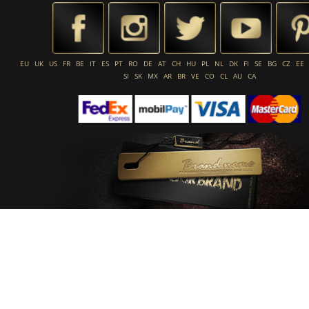
EU
UK
US
FR
BE
IT
ES
PT
RO
DE
AT
CH
HU
PL
NL
DK
FI
SE
BG
CZ
EE
SI
SK
MX
AR
BR
VE
CO
CL
AU
CA