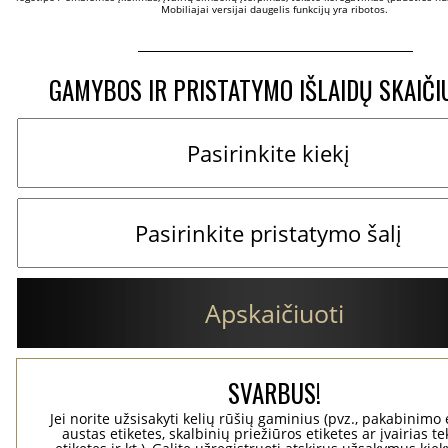
Mobiliajai versijai daugelis funkcijų yra ribotos.
GAMYBOS IR PRISTATYMO IŠLAIDŲ SKAIČI
Apskaičiuoti
SVARBUS!
Jei norite užsisakyti kelių rūšių gaminius (pvz., pakabinimo 
austas etiketes, skalbinių priežiūros etiketes ar įvairias te