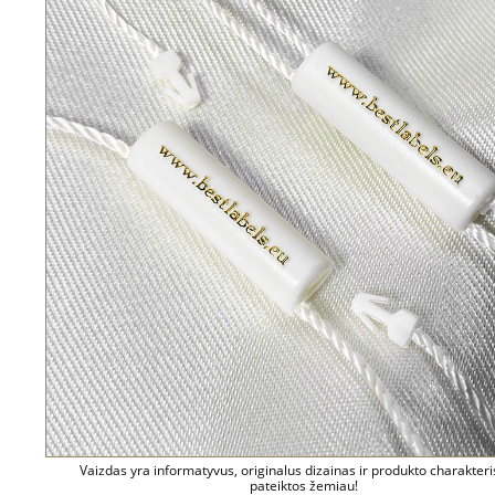
Vaizdas yra informatyvus, originalus dizainas ir produkto charakteri
pateiktos žemiau!