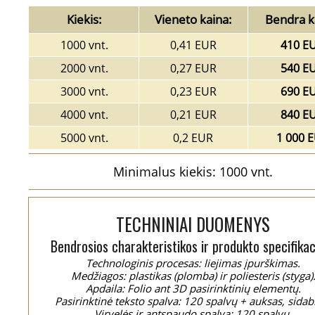
Kiekis:
Vieneto kaina:
Bendra k
1000 vnt.
0,41 EUR
410 E
2000 vnt.
0,27 EUR
540 E
3000 vnt.
0,23 EUR
690 E
4000 vnt.
0,21 EUR
840 E
5000 vnt.
0,2 EUR
1 000 
Minimalus kiekis: 1000 vnt.
TECHNINIAI DUOMENYS
Bendrosios charakteristikos ir produkto specifikac
Technologinis procesas: liejimas įpurškimas.
Medžiagos: plastikas (plomba) ir poliesteris (styga)
Apdaila: Folio ant 3D pasirinktinių elementų.
Pasirinktinė teksto spalva: 120 spalvų + auksas, sidab
Virvelės ir antspaudo spalva: 120 spalvų.