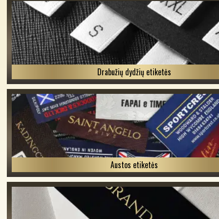
Drabužių dydžių etiketės
Austos etiketės