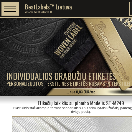
BestLabels™ Lietuva
www.bestlabels.lt
INDIVIDUALIOS DRABUŽIŲ ETIKETĖS
PERSONALIZUOTOS TEKSTILINĖS ETIKETĖS RŪBAMS IR TEKSTILEI
... nuo 0,03 EUR/vnt.
Etikečių laikiklis su plomba Modelis ST-M249
Plastikinis stačiakampio formos sandariklis su 3D pritaikytais užrašais, padengt
dviejų pusių.