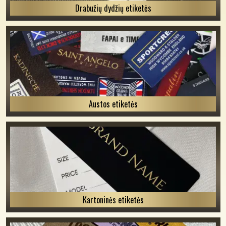
Drabužių dydžių etiketės
Austos etiketės
Kartoninės etiketės