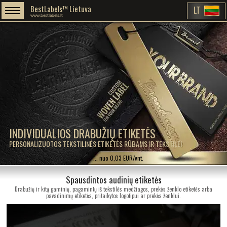
BestLabels™ Lietuva
LT
www.bestlabels.lt
INDIVIDUALIOS DRABUŽIŲ ETIKETĖS
PERSONALIZUOTOS TEKSTILINĖS ETIKETĖS RŪBAMS IR TEKSTILEI
... nuo 0,03 EUR/vnt.
Spausdintos audinių etiketės
Drabužių ir kitų gaminių, pagamintų iš tekstilės medžiagos, prekės ženklo etiketės arba
pavadinimų etiketės, pritaikytos logotipui ar prekės ženklui.