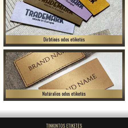
Dirbtinės odos etiketės
Natūralios odos etiketės
TINKINTOS ETIKETĖS