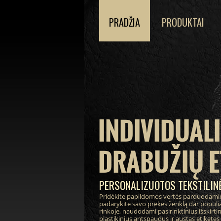
PRADŽIA
PRODUKTAI
INDIVIDUAL
DRABUŽIŲ E
PERSONALIZUOTOS TEKSTILINĖ
Pridėkite papildomos vertės parduodami
padarykite savo prekės ženklą dar populia
rinkoje, naudodami pasirinktinius išskirt
plastikinius antspaudus ir austas etiketes