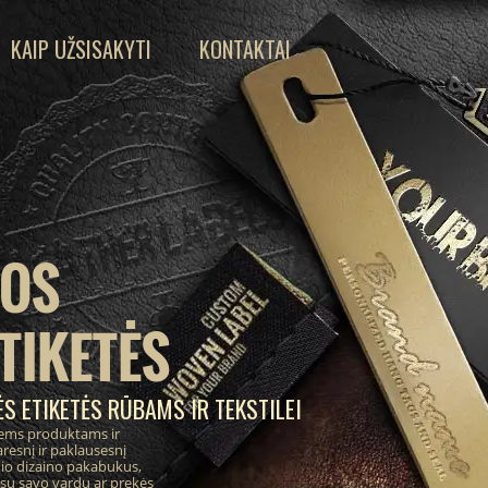
KAIP UŽSISAKYTI
KONTAKTAI
IOS
TIKETĖS
S ETIKETĖS RŪBAMS IR TEKSTILEI
ems produktams ir
resnį ir paklausesnį
inio dizaino pakabukus,
 su savo vardu ar prekės