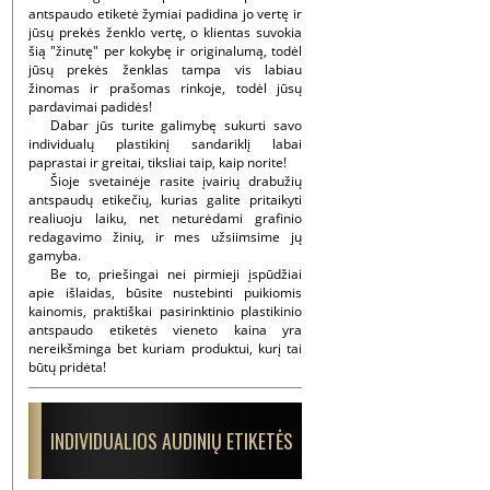
antspaudo etiketė žymiai padidina jo vertę ir
jūsų prekės ženklo vertę, o klientas suvokia
šią "žinutę" per kokybę ir originalumą, todėl
jūsų prekės ženklas tampa vis labiau
žinomas ir prašomas rinkoje, todėl jūsų
pardavimai padidės!
Dabar jūs turite galimybę sukurti savo
individualų plastikinį sandariklį labai
paprastai ir greitai, tiksliai taip, kaip norite!
Šioje svetainėje rasite įvairių drabužių
antspaudų etikečių, kurias galite pritaikyti
realiuoju laiku, net neturėdami grafinio
redagavimo žinių, ir mes užsiimsime jų
gamyba.
Be to, priešingai nei pirmieji įspūdžiai
apie išlaidas, būsite nustebinti puikiomis
kainomis, praktiškai pasirinktinio plastikinio
antspaudo etiketės vieneto kaina yra
nereikšminga bet kuriam produktui, kurį tai
būtų pridėta!
INDIVIDUALIOS AUDINIŲ ETIKETĖS