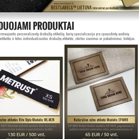
www.bestlabels.lt
BESTLABELS™ LIETUVA
Internetinė parduotuvė
DUOJAMI PRODUKTAI
rmaujantis personalizuotų drabužių etikečių, kurių specializacija yra spausdintų audinių
 etiketės ir kitos individualizuotos drabužių etiketės, skirtos siuvimui ar pakabinimui, tiekėjas.
ustos etiketės Rife Style Modelis WL-M24
Natūralios odos etiketė Modelis EP-M49
M24 Tekstilės etiketės modelis Rife Style su 2
EP-M49 Prekės ženklo modelis EP-M49, pagamintas iš
sulankstytais kraštais ir pasirinktiniu dydžio
aukštos kokybės natūralios odos, personalizuotas su
ndikatoriumi skirtingomis spalvomis, skirtas
logotipu ar prekės ženklu, skirtas įvairiems drabužiams
130 EUR / 500 vnt.
65 EUR / 50 vnt.
iškiems drabužiams, vyriškiems drabužiams, vaikų
ir aksesuarams.
Minimalus kiekis: 500 vnt.
Minimalus kiekis: 50 vnt.