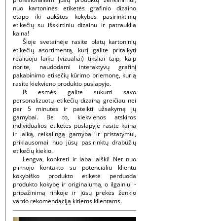
nuo kartoninės etiketės grafinio dizaino
etapo iki aukštos kokybės pasirinktinių
etikečių su išskirtiniu dizainu ir patrauklia
kaina!
Šioje svetainėje rasite platų kartoninių
etikečių asortimentą, kurį galite pritaikyti
realiuoju laiku (vizualiai) tiksliai taip, kaip
norite, naudodami interaktyvų grafinį
pakabinimo etikečių kūrimo priemonę, kurią
rasite kiekvieno produkto puslapyje.
Iš esmės galite sukurti savo
personalizuotų etikečių dizainą greičiau nei
per 5 minutes ir pateikti užsakymą jų
gamybai. Be to, kiekvienos atskiros
individualios etiketės puslapyje rasite kainą
ir laiką, reikalingą gamybai ir pristatymui,
priklausomai nuo jūsų pasirinktų drabužių
etikečių kiekio.
Lengva, konkreti ir labai aiški! Net nuo
pirmojo kontakto su potencialiu klientu
kokybiško produkto etiketė perduoda
produkto kokybę ir originalumą, o ilgainiui -
pripažinimą rinkoje ir jūsų prekės ženklo
vardo rekomendaciją kitiems klientams.