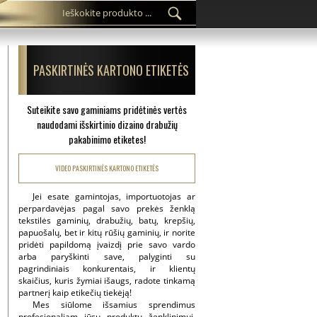
PASKIRTINĖS KARTONO ETIKETĖS
Suteikite savo gaminiams pridėtinės vertės
naudodami išskirtinio dizaino drabužių
pakabinimo etiketes!
VIDEO PASKIRTINĖS KARTONO ETIKETĖS
Jei esate gamintojas, importuotojas ar
perpardavėjas pagal savo prekės ženklą
tekstilės gaminių, drabužių, batų, krepšių,
papuošalų, bet ir kitų rūšių gaminių, ir norite
pridėti papildomą įvaizdį prie savo vardo
arba paryškinti save, palyginti su
pagrindiniais konkurentais, ir klientų
skaičius, kuris žymiai išaugs, radote tinkamą
partnerį kaip etikečių tiekėją!
Mes siūlome išsamius sprendimus
profesionaliam jūsų produktų ženklinimui,