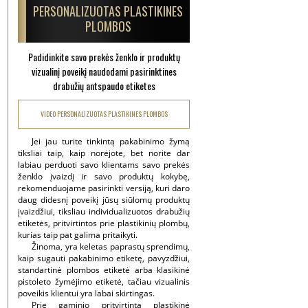
PERSONALIZUOTAS PLASTIKINES
PLOMBOS
Padidinkite savo prekės ženklo ir produktų
vizualinį poveikį naudodami pasirinktines
drabužių antspaudo etiketes
VIDEO PERSONALIZUOTAS PLASTIKINES PLOMBOS
Jei jau turite tinkintą pakabinimo žymą
tiksliai taip, kaip norėjote, bet norite dar
labiau perduoti savo klientams savo prekės
ženklo įvaizdį ir savo produktų kokybę,
rekomenduojame pasirinkti versiją, kuri daro
daug didesnį poveikį jūsų siūlomų produktų
įvaizdžiui, tiksliau individualizuotos drabužių
etiketės, pritvirtintos prie plastikinių plombų,
kurias taip pat galima pritaikyti.
Žinoma, yra keletas paprastų sprendimų,
kaip sugauti pakabinimo etiketę, pavyzdžiui,
standartinė plombos etiketė arba klasikinė
pistoleto žymėjimo etiketė, tačiau vizualinis
poveikis klientui yra labai skirtingas.
Prie gaminio pritvirtinta plastikinė