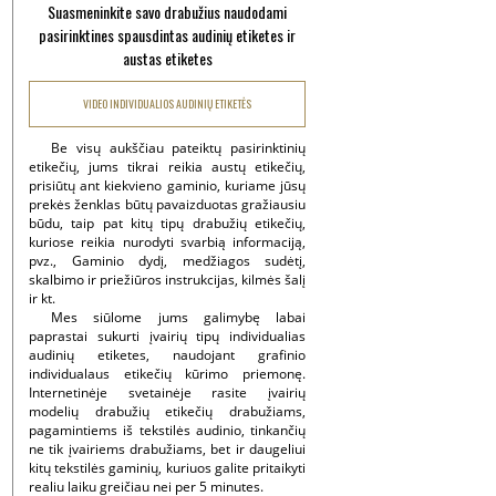
Suasmeninkite savo drabužius naudodami
pasirinktines spausdintas audinių etiketes ir
austas etiketes
VIDEO INDIVIDUALIOS AUDINIŲ ETIKETĖS
Be visų aukščiau pateiktų pasirinktinių
etikečių, jums tikrai reikia austų etikečių,
prisiūtų ant kiekvieno gaminio, kuriame jūsų
prekės ženklas būtų pavaizduotas gražiausiu
būdu, taip pat kitų tipų drabužių etikečių,
kuriose reikia nurodyti svarbią informaciją,
pvz., Gaminio dydį, medžiagos sudėtį,
skalbimo ir priežiūros instrukcijas, kilmės šalį
ir kt.
Mes siūlome jums galimybę labai
paprastai sukurti įvairių tipų individualias
audinių etiketes, naudojant grafinio
individualaus etikečių kūrimo priemonę.
Internetinėje svetainėje rasite įvairių
modelių drabužių etikečių drabužiams,
pagamintiems iš tekstilės audinio, tinkančių
ne tik įvairiems drabužiams, bet ir daugeliui
kitų tekstilės gaminių, kuriuos galite pritaikyti
realiu laiku greičiau nei per 5 minutes.