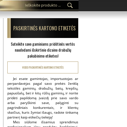
PASKIRTINĖS KARTONO ETIKETĖS
Suteikite savo gaminiams pridėtinės vertės
naudodami išskirtinio dizaino drabužių
pakabinimo etiketes!
VIDEO PASKIRTINĖS KARTONO ETIKETĖS
Jei esate gamintojas, importuotojas ar
perpardavėjas pagal savo prekės ženklą
tekstilės gaminių, drabužių, batų, krepšių,
papuošalų, bet ir kitų rūšių gaminių, ir norite
pridėti papildomą įvaizdį prie savo vardo
arba paryškinti save, palyginti su
pagrindiniais konkurentais, ir klientų
skaičius, kuris žymiai išaugs, radote tinkamą
partnerį kaip etikečių tiekėją!
Mes siūlome išsamius sprendimus
profesionaliam jūsų produktų ženklinimui,