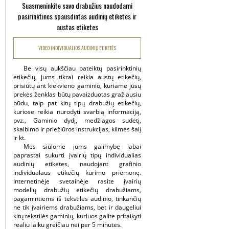
Suasmeninkite savo drabužius naudodami
pasirinktines spausdintas audinių etiketes ir
austas etiketes
VIDEO INDIVIDUALIOS AUDINIŲ ETIKETĖS
Be visų aukščiau pateiktų pasirinktinių
etikečių, jums tikrai reikia austų etikečių,
prisiūtų ant kiekvieno gaminio, kuriame jūsų
prekės ženklas būtų pavaizduotas gražiausiu
būdu, taip pat kitų tipų drabužių etikečių,
kuriose reikia nurodyti svarbią informaciją,
pvz., Gaminio dydį, medžiagos sudėtį,
skalbimo ir priežiūros instrukcijas, kilmės šalį
ir kt.
Mes siūlome jums galimybę labai
paprastai sukurti įvairių tipų individualias
audinių etiketes, naudojant grafinio
individualaus etikečių kūrimo priemonę.
Internetinėje svetainėje rasite įvairių
modelių drabužių etikečių drabužiams,
pagamintiems iš tekstilės audinio, tinkančių
ne tik įvairiems drabužiams, bet ir daugeliui
kitų tekstilės gaminių, kuriuos galite pritaikyti
realiu laiku greičiau nei per 5 minutes.