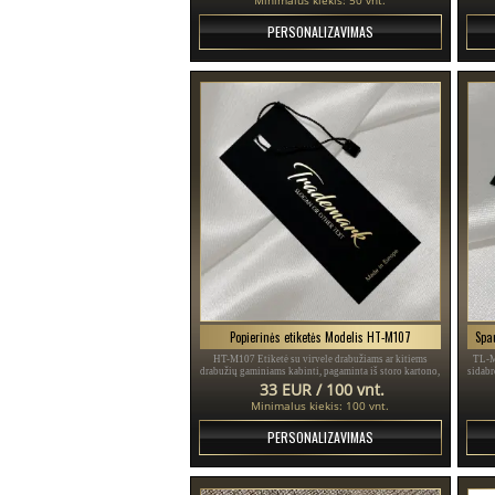
PERSONALIZAVIMAS
Popierinės etiketės Modelis HT-M107
HT-M107 Etiketė su virvele drabužiams ar kitiems
TL-M
drabužių gaminiams kabinti, pagaminta iš storo kartono,
sidabr
laminuoto "Soft Touch" folija su aukso raštu.
dr
33 EUR / 100 vnt.
Minimalus kiekis: 100 vnt.
PERSONALIZAVIMAS