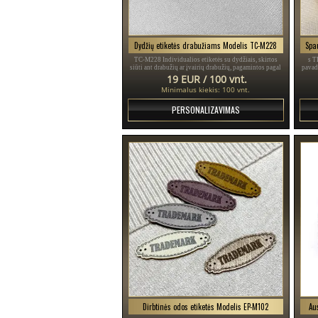
Dydžių etiketės drabužiams Modelis TC-M228
TC-M228 Individualios etiketės su dydžiais, skirtos
s T
siūti ant drabužių ar įvairių drabužių, pagamintos pagal
pavad
užsakymą iš aukštos kokybės tekstilės medžiagos.
19 EUR / 100 vnt.
Minimalus kiekis: 100 vnt.
PERSONALIZAVIMAS
Dirbtinės odos etiketės Modelis EP-M102
Au