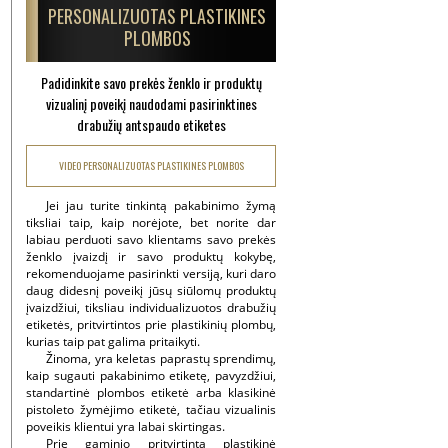
PERSONALIZUOTAS PLASTIKINES
PLOMBOS
Padidinkite savo prekės ženklo ir produktų
vizualinį poveikį naudodami pasirinktines
drabužių antspaudo etiketes
VIDEO PERSONALIZUOTAS PLASTIKINES PLOMBOS
Jei jau turite tinkintą pakabinimo žymą
tiksliai taip, kaip norėjote, bet norite dar
labiau perduoti savo klientams savo prekės
ženklo įvaizdį ir savo produktų kokybę,
rekomenduojame pasirinkti versiją, kuri daro
daug didesnį poveikį jūsų siūlomų produktų
įvaizdžiui, tiksliau individualizuotos drabužių
etiketės, pritvirtintos prie plastikinių plombų,
kurias taip pat galima pritaikyti.
Žinoma, yra keletas paprastų sprendimų,
kaip sugauti pakabinimo etiketę, pavyzdžiui,
standartinė plombos etiketė arba klasikinė
pistoleto žymėjimo etiketė, tačiau vizualinis
poveikis klientui yra labai skirtingas.
Prie gaminio pritvirtinta plastikinė