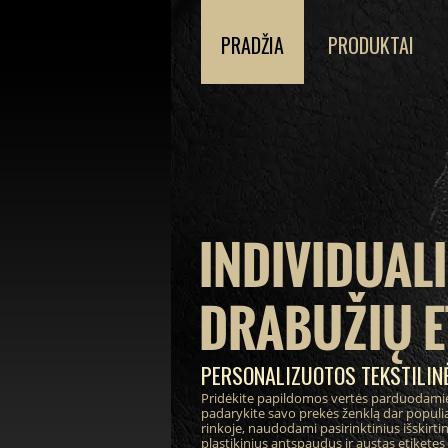
PRADŽIA
PRODUKTAI
INDIVIDUAL
DRABUŽIŲ E
PERSONALIZUOTOS TEKSTILINĖ
Pridėkite papildomos vertės parduodami
padarykite savo prekės ženklą dar populia
rinkoje, naudodami pasirinktinius išskirt
plastikinius antspaudus ir austas etiketes