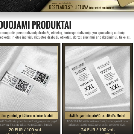
www.bestlabels.lt
BESTLABELS™ LIETUVA
Internetinė parduotuvė
DUOJAMI PRODUKTAI
rmaujantis personalizuotų drabužių etikečių, kurių specializacija yra spausdintų audinių
 etiketės ir kitos individualizuotos drabužių etiketės, skirtos siuvimui ar pakabinimui, tiekėjas.
Tekstilės gaminių priežiūros etiketės Modelis TC-M401
Tekstilės gaminių priežiūros etiketės Modelis TC-M184
01 Skalbinių priežiūros etiketė, pagaminta pagal
TC-M184 Tekstilės satino etiketė, kurioje pateikiama
žsakymą iš satino tekstilės medžiagos, kurioje
informacija apie medžiagos sudėtį, produkto dydį,
ateikiama informacija apie medžiagos sudėtį,
skalbimo, priežiūros ir priežiūros simbolius.
20 EUR / 100 vnt.
24 EUR / 100 vnt.
simbolius, dydį ir QR kodą.
Minimalus kiekis: 100 vnt.
Minimalus kiekis: 100 vnt.