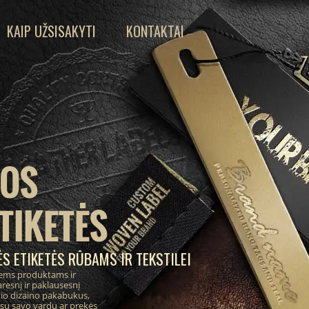
KAIP UŽSISAKYTI
KONTAKTAI
IOS
TIKETĖS
S ETIKETĖS RŪBAMS IR TEKSTILEI
ems produktams ir
resnį ir paklausesnį
inio dizaino pakabukus,
 su savo vardu ar prekės