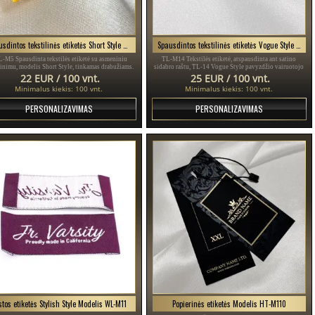
Spausdintos tekstilinės etiketės Short Style Modelis TL-M5
Spausdintos tekstilinės etiketės Vogue Style Modelis TL-M14
L-M5 Spausdinta tekstilės etiketė su asmeniniu
TL-M14 Tekstilės etiketė, atspausdinta ant satino
inimu, modelis Short Style, tinkamas drabužiams.
sidabro raštu, TL-14 Vogue Style pavyzdžio vairuotojo
pažymėjimas, skirtas drabužiams, įvairiems drabužiams
22 EUR / 100 vnt.
25 EUR / 100 vnt.
ir aksesuarams.
Minimalus kiekis: 100 vnt.
Minimalus kiekis: 100 vnt.
PERSONALIZAVIMAS
PERSONALIZAVIMAS
stos etiketės Stylish Style Modelis WL-M11
Popierinės etiketės Modelis HT-M110