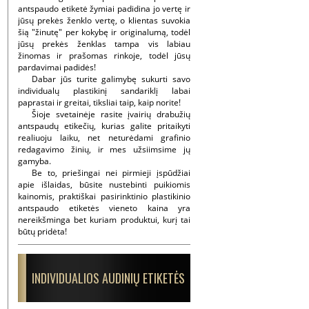
antspaudo etiketė žymiai padidina jo vertę ir
jūsų prekės ženklo vertę, o klientas suvokia
šią "žinutę" per kokybę ir originalumą, todėl
jūsų prekės ženklas tampa vis labiau
žinomas ir prašomas rinkoje, todėl jūsų
pardavimai padidės!
Dabar jūs turite galimybę sukurti savo
individualų plastikinį sandariklį labai
paprastai ir greitai, tiksliai taip, kaip norite!
Šioje svetainėje rasite įvairių drabužių
antspaudų etikečių, kurias galite pritaikyti
realiuoju laiku, net neturėdami grafinio
redagavimo žinių, ir mes užsiimsime jų
gamyba.
Be to, priešingai nei pirmieji įspūdžiai
apie išlaidas, būsite nustebinti puikiomis
kainomis, praktiškai pasirinktinio plastikinio
antspaudo etiketės vieneto kaina yra
nereikšminga bet kuriam produktui, kurį tai
būtų pridėta!
INDIVIDUALIOS AUDINIŲ ETIKETĖS