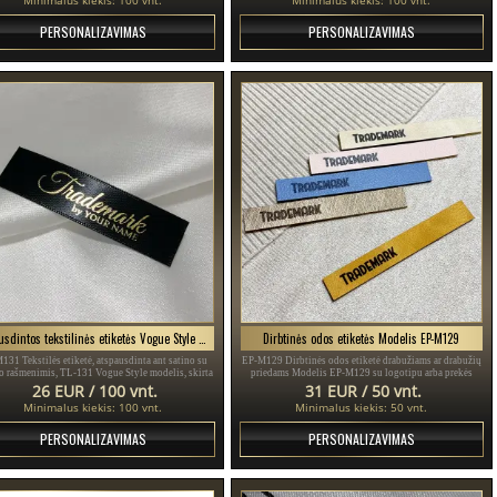
PERSONALIZAVIMAS
PERSONALIZAVIMAS
Spausdintos tekstilinės etiketės Vogue Style Modelis TL-M131
Dirbtinės odos etiketės Modelis EP-M129
131 Tekstilės etiketė, atspausdinta ant satino su
EP-M129 Dirbtinės odos etiketė drabužiams ar drabužių
o rašmenimis, TL-131 Vogue Style modelis, skirta
priedams Modelis EP-M129 su logotipu arba prekės
abužiams, įvairiems drabužiams ir aksesuarams.
ženklu.
26 EUR / 100 vnt.
31 EUR / 50 vnt.
Minimalus kiekis: 100 vnt.
Minimalus kiekis: 50 vnt.
PERSONALIZAVIMAS
PERSONALIZAVIMAS