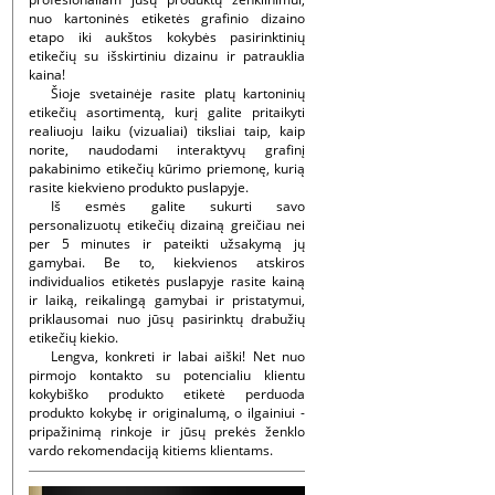
nuo kartoninės etiketės grafinio dizaino
etapo iki aukštos kokybės pasirinktinių
etikečių su išskirtiniu dizainu ir patrauklia
kaina!
Šioje svetainėje rasite platų kartoninių
etikečių asortimentą, kurį galite pritaikyti
realiuoju laiku (vizualiai) tiksliai taip, kaip
norite, naudodami interaktyvų grafinį
pakabinimo etikečių kūrimo priemonę, kurią
rasite kiekvieno produkto puslapyje.
Iš esmės galite sukurti savo
personalizuotų etikečių dizainą greičiau nei
per 5 minutes ir pateikti užsakymą jų
gamybai. Be to, kiekvienos atskiros
individualios etiketės puslapyje rasite kainą
ir laiką, reikalingą gamybai ir pristatymui,
priklausomai nuo jūsų pasirinktų drabužių
etikečių kiekio.
Lengva, konkreti ir labai aiški! Net nuo
pirmojo kontakto su potencialiu klientu
kokybiško produkto etiketė perduoda
produkto kokybę ir originalumą, o ilgainiui -
pripažinimą rinkoje ir jūsų prekės ženklo
vardo rekomendaciją kitiems klientams.