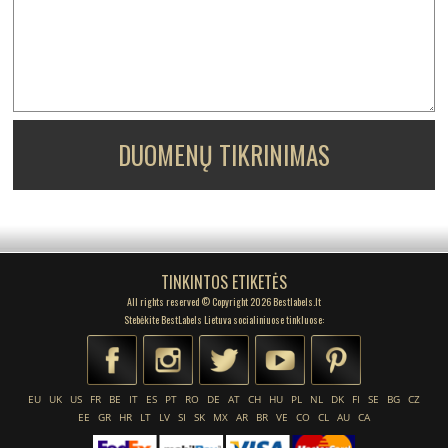
DUOMENŲ TIKRINIMAS
TINKINTOS ETIKETĖS
All rights reserved © Copyright 2026 Bestlabels.lt
Stebėkite BestLabels Lietuva socialiniuose tinkluose:
EU
UK
US
FR
BE
IT
ES
PT
RO
DE
AT
CH
HU
PL
NL
DK
FI
SE
BG
CZ
EE
GR
HR
LT
LV
SI
SK
MX
AR
BR
VE
CO
CL
AU
CA