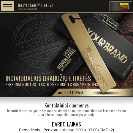
BestLabels™ Lietuva
LT
www.bestlabels.lt
INDIVIDUALIOS DRABUŽIŲ ETIKETĖS
PERSONALIZUOTOS TEKSTILINĖS ETIKETĖS RŪBAMS IR TEKSTILEI
... nuo 0,03 EUR/vnt.
Kontaktiniai duomenys
Jei turite klausimų, galite bet kada susisiekti su mumis naudodamiesi kontaktine forma
arba telefonu tarp toliau nurodytų valandų.
DARBO LAIKAS
Pirmadienis – Penktadienis nuo 9.00 iki 17.00 (GMT +2)