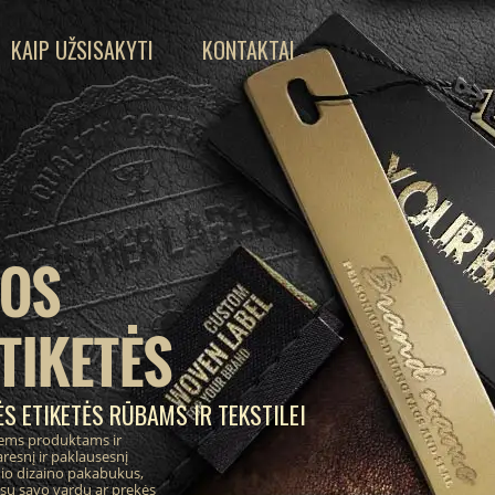
KAIP UŽSISAKYTI
KONTAKTAI
IOS
TIKETĖS
S ETIKETĖS RŪBAMS IR TEKSTILEI
ems produktams ir
resnį ir paklausesnį
inio dizaino pakabukus,
 su savo vardu ar prekės