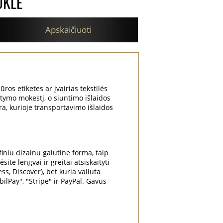
OKLĖ
Apskaičiuoti
ūros etiketes ar įvairias tekstilės
atymo mokestį, o siuntimo išlaidos
ra, kurioje transportavimo išlaidos
niu dizainu galutine forma, taip
te lengvai ir greitai atsiskaityti
ss, Discover), bet kuria valiuta
Pay", "Stripe" ir PayPal. Gavus