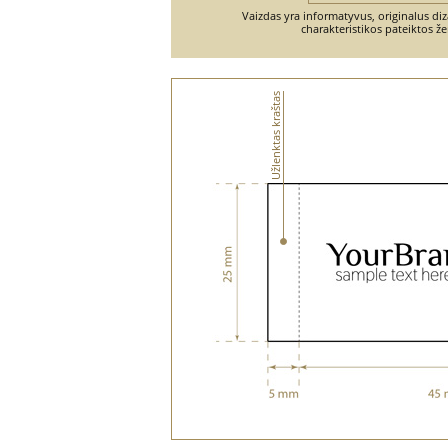
Vaizdas yra informatyvus, originalus diz
charakteristikos pateiktos ž
Užlenktas kraštas