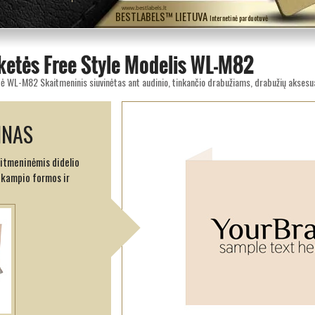
www.bestlabels.lt
BESTLABELS™ LIETUVA
Internetinė parduotuvė
ketės Free Style Modelis WL-M82
INAS
aitmeninėmis didelio
akampio formos ir