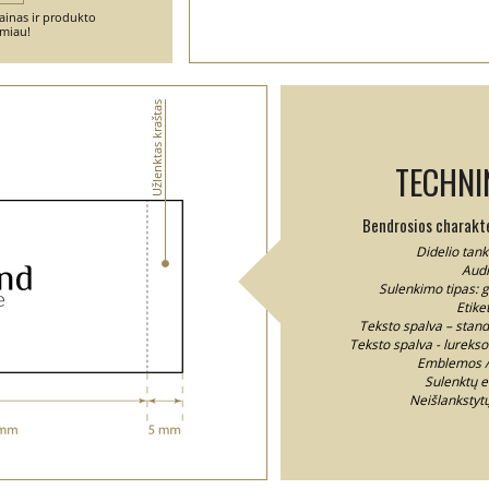
ainas ir produkto
emiau!
Užlenktas kraštas
TECHNI
Bendrosios charakter
Didelio tank
Audi
Sulenkimo tipas: g
Etike
Teksto spalva – standa
Teksto spalva - lurekso 
Emblemos / 
Sulenktų e
Neišlankstyt