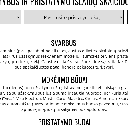
YBOS IR PRISTATYMO IŠLAIDŲ SKAIČIU
SVARBUS!
 gaminius (pvz., pakabinimo etiketes, austas etiketes, skalbinių prieži
ruoti atskirus užsakymus kiekvienam modeliui, sumokėsite vieną prist
ytų produktų kiekį. Gausite el. laišką su išankstine sąskaita faktū
bus apskaičiuotos pagal bendrą pakuotės tūrį/svorį.
MOKĖJIMO BŪDAI
bo dienas) nuo užsakymo užregistravimo gausite el. laišką su grafi
 visa su užsakymu susijusia suma ir saugia nuoroda, per kurią galėsi
e ("Visa", Visa Electron, MasterCard, Maestro, Cirrus, American Expre
amas automatiškai). Mes priimame mokėjimus banko pavedimu, "Mobil
apmokėjimą, jūsų užsakymas bus apdorotas.
PRISTATYMO BŪDAI