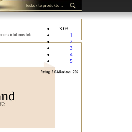
3.03
Individuali austa etiketė WL-M82 Skaitmeninis siuvinėtas ant audinio, tinkančio drabužiams, drabužių aksesuarams ir kitiems tekstilės gaminiams.
1
2
3
4
5
Rating: 3.03/Reviews: 256