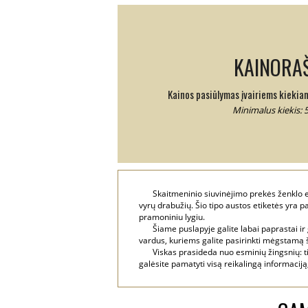
KAINORAŠ
Kainos pasiūlymas įvairiems kiekia
Minimalus kiekis: 
Skaitmeninio siuvinėjimo prekės ženklo eti
vyrų drabužių. Šio tipo austos etiketės yra 
pramoniniu lygiu.
Šiame puslapyje galite labai paprastai ir
vardus, kuriems galite pasirinkti mėgstamą šri
Viskas prasideda nuo esminių žingsnių: ti
galėsite pamatyti visą reikalingą informaciją, 