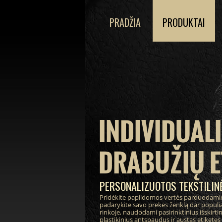
PRADŽIA
PRODUKTAI
INDIVIDUAL
DRABUŽIŲ E
PERSONALIZUOTOS TEKSTILINĖ
Pridėkite papildomos vertės parduodami
padarykite savo prekės ženklą dar populia
rinkoje, naudodami pasirinktinius išskirt
plastikinius antspaudus ir austas etiketes