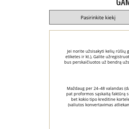
GAM
Jei norite užsisakyti kelių rūšių
etiketes ir kt.), Galite užregist
bus perskaičiuotos už bendrą užsak
Maždaug per 24–48 valandas (dar
pat proformos sąskaitą faktūrą su
bet kokio tipo kreditine kortel
(valiutos konvertavimas atliek