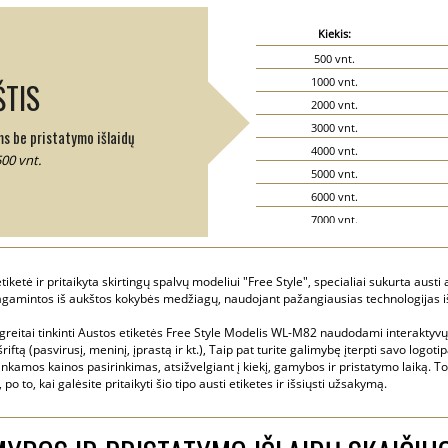
Kiekis:
500 vnt.
1000 vnt.
TIS
2000 vnt.
3000 vnt.
ms be pristatymo išlaidų
4000 vnt.
500 vnt.
5000 vnt.
6000 vnt.
7000 vnt.
8000 vnt.
9000 vnt.
ketė ir pritaikyta skirtingų spalvų modeliui "Free Style", specialiai sukurta austi 
10000 vnt.
pagamintos iš aukštos kokybės medžiagų, naudojant pažangiausias technologijas iš
15000 vnt.
 greitai tinkinti Austos etiketės Free Style Modelis WL-M82 naudodami interaktyvų 
20000 vnt.
ftą (pasvirusį, meninį, įprastą ir kt.), Taip pat turite galimybę įterpti savo logot
nkamos kainos pasirinkimas, atsižvelgiant į kiekį, gamybos ir pristatymo laiką. To
po to, kai galėsite pritaikyti šio tipo austi etiketes ir išsiųsti užsakymą.