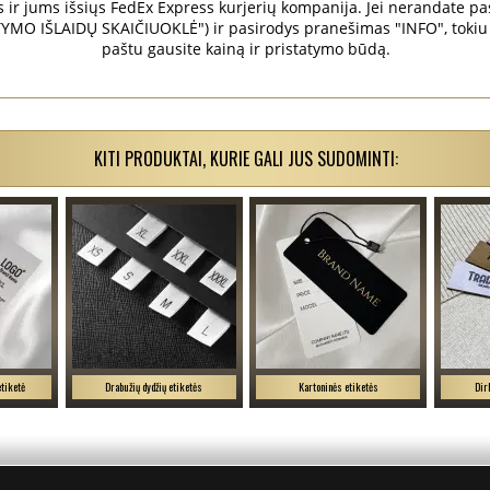
r jums išsiųs FedEx Express kurjerių kompanija. Jei nerandate pask
MO IŠLAIDŲ SKAIČIUOKLĖ") ir pasirodys pranešimas "INFO", tokiu 
paštu gausite kainą ir pristatymo būdą.
KITI PRODUKTAI, KURIE GALI JUS SUDOMINTI:
etiketė
Drabužių dydžių etiketės
Kartoninės etiketės
Dir