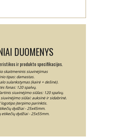
NIAI DUOMENYS
istikos ir produkto specifikacijos.
io skaitmeninis siuvinėjimas
nio tipas: damastas.
alo sulankstymas (kairė + dešinė).
tės fonas: 120 spalvų.
rtinis siuvinėjimo siūlas: 120 spalvų.
siuvinėjimo siūlai: auksinė ir sidabrinė.
logotipo įterpimo parinktis.
tikečių dydžiai - 25x45mm.
ų etikečių dydžiai - 25x55mm.