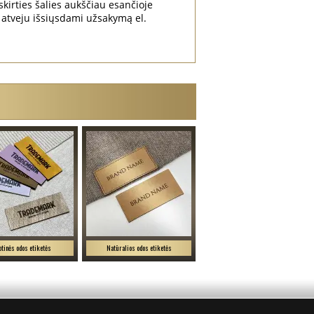
irties šalies aukščiau esančioje
atveju išsiųsdami užsakymą el.
btinės odos etiketės
Natūralios odos etiketės