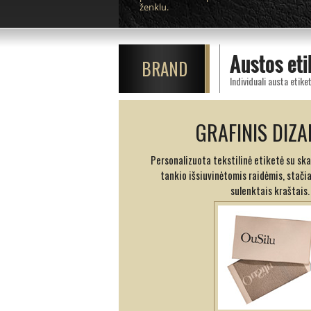
ženklu.
Austos eti
BRAND
GRAFINIS DIZA
Personalizuota tekstilinė etiketė su sk
tankio išsiuvinėtomis raidėmis, stači
sulenktais kraštais.