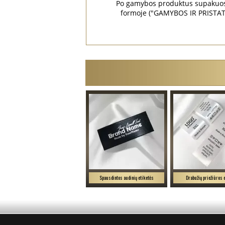
Po gamybos produktus supakuos i
formoje ("GAMYBOS IR PRISTATY
Spausdintos audinių etiketės
Drabužių priežiūros 