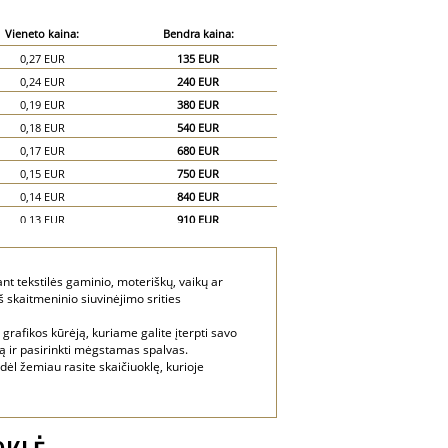
Vieneto kaina:
Bendra kaina:
0,27 EUR
135 EUR
0,24 EUR
240 EUR
0,19 EUR
380 EUR
0,18 EUR
540 EUR
0,17 EUR
680 EUR
0,15 EUR
750 EUR
0,14 EUR
840 EUR
0,13 EUR
910 EUR
0,12 EUR
960 EUR
0,11 EUR
990 EUR
ant tekstilės gaminio, moteriškų, vaikų ar
0,105 EUR
1 050 EUR
 skaitmeninio siuvinėjimo srities
0,085 EUR
1 275 EUR
grafikos kūrėją, kuriame galite įterpti savo
0,07 EUR
1 400 EUR
ipą ir pasirinkti mėgstamas spalvas.
dėl žemiau rasite skaičiuoklę, kurioje