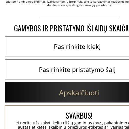
logotipo / emblemos įkėlimas, įvairių simbolių įterpimas, teksto koregavimas (padėties nus
Mobiliajai versijai daugelis funkcijų yra ribotos.
GAMYBOS IR PRISTATYMO IŠLAIDŲ SKAIČI
Apskaičiuoti
SVARBUS!
Jei norite užsisakyti kelių rūšių gaminius (pvz., pakabinimo 
austas etiketes, skalbinių priežiūros etiketes ar įvairias te