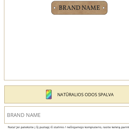
NATŪRALIOS ODOS SPALVA
Nata! Jei pateksite į šį puslapį iš stalinio / nešiojamojo kompiuterio, rasite keletą parinkč