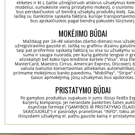
etiketes ir kt.), Galite užregistruoti atskirus užsakymus ki
modeliui, sumokėsite vieną pristatymo mokestį, o siuntimo 
bus perskaičiuotos už bendrą užsakytų produktų kiekį. Gaus
laišką su išankstine sąskaita faktūra, kurioje transportavimo
bus apskaičiuotos pagal bendrą pakuotės tūrį/svorį
MOKĖJIMO BŪDAI
Maždaug per 24–48 valandas (darbo dienas) nuo užsa
užregistravimo gausite el. laišką su grafiniu dizainu galuti
taip pat proformos sąskaitą faktūrą su visa su užsakymu su
suma ir saugia nuoroda, per kurią galėsite lengvai ir gre
atsiskaityti bet kokio tipo kreditine kortele ("Visa", Visa El
MasterCard, Maestro, Cirrus, American Express, Discover), b
valiuta (valiutos konvertavimas atliekamas automatiškai)
priimame mokėjimus banko pavedimu, "MobilPay", "Stripe" i
Gavus apmokėjimą, jūsų užsakymas bus apdorotas.
PRISTATYMO BŪDAI
Po gamybos produktus supakuos ir jums išsiųs FedEx Ex
kurjerių kompanija. Jei nerandate paskirties šalies aukš
esančioje formoje ("GAMYBOS IR PRISTATYMO IŠLAI
SKAIČIUOKLĖ") ir pasirodys pranešimas "INFO", tokiu at
išsiųsdami užsakymą el. paštu gausite kainą ir pristatym