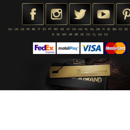
EU
UK
US
FR
BE
IT
ES
PT
RO
DE
AT
CH
HU
PL
NL
DK
FI
SE
BG
CZ
EE
SI
SK
MX
AR
BR
VE
CO
CL
AU
CA