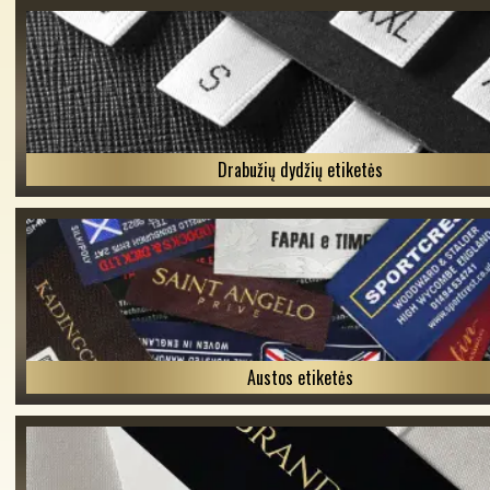
Drabužių dydžių etiketės
Austos etiketės