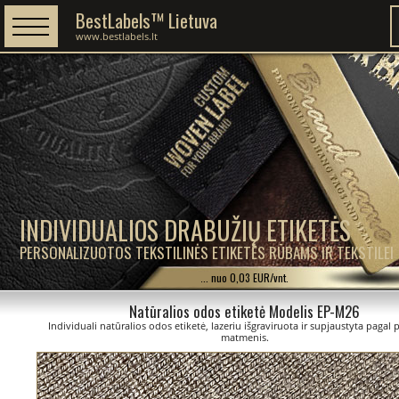
BestLabels™ Lietuva
www.bestlabels.lt
INDIVIDUALIOS DRABUŽIŲ ETIKETĖS
PERSONALIZUOTOS TEKSTILINĖS ETIKETĖS RŪBAMS IR TEKSTILEI
... nuo 0,03 EUR/vnt.
Natūralios odos etiketė Modelis EP-M26
Individuali natūralios odos etiketė, lazeriu išgraviruota ir supjaustyta pagal
matmenis.