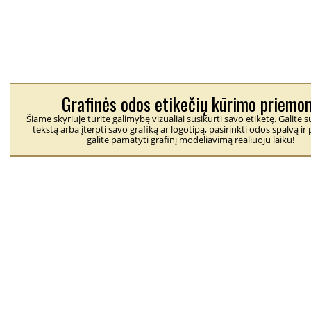
Grafinės odos etikečių kūrimo priemo
Šiame skyriuje turite galimybę vizualiai susikurti savo etiketę. Galite
tekstą arba įterpti savo grafiką ar logotipą, pasirinkti odos spalvą ir 
galite pamatyti grafinį modeliavimą realiuoju laiku!