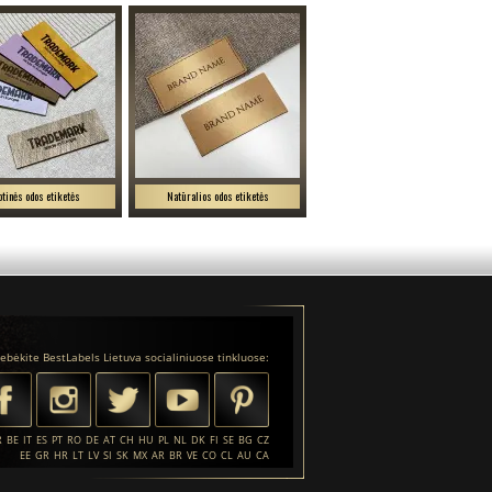
btinės odos etiketės
Natūralios odos etiketės
tebėkite BestLabels Lietuva socialiniuose tinkluose:
R
BE
IT
ES
PT
RO
DE
AT
CH
HU
PL
NL
DK
FI
SE
BG
CZ
EE
GR
HR
LT
LV
SI
SK
MX
AR
BR
VE
CO
CL
AU
CA