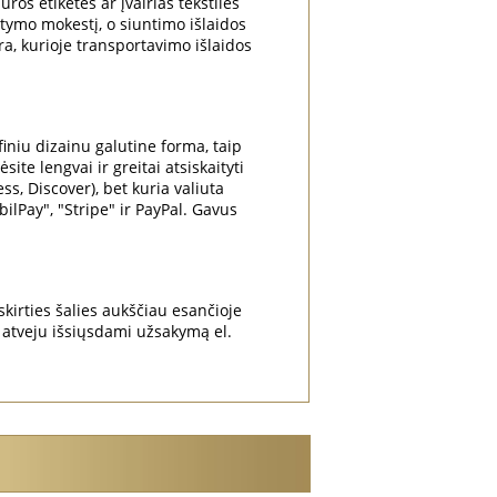
ūros etiketes ar įvairias tekstilės
atymo mokestį, o siuntimo išlaidos
ra, kurioje transportavimo išlaidos
niu dizainu galutine forma, taip
te lengvai ir greitai atsiskaityti
ss, Discover), bet kuria valiuta
Pay", "Stripe" ir PayPal. Gavus
irties šalies aukščiau esančioje
atveju išsiųsdami užsakymą el.