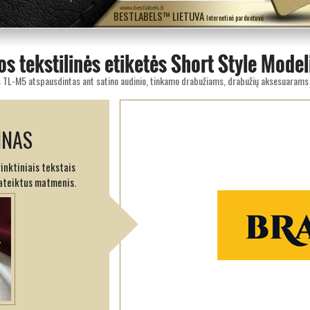
www.bestlabels.lt
BESTLABELS™ LIETUVA
Internetinė parduotuvė
s tekstilinės etiketės Short Style Mode
INAS
rinktiniais tekstais
pateiktus matmenis.