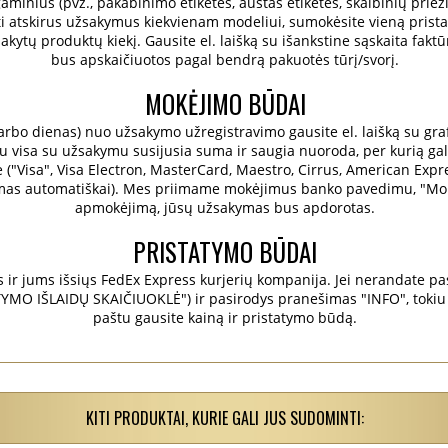
 gaminius (pvz., pakabinimo etiketes, austas etiketes, skalbinių prieži
ruoti atskirus užsakymus kiekvienam modeliui, sumokėsite vieną prist
ytų produktų kiekį. Gausite el. laišką su išankstine sąskaita faktū
bus apskaičiuotos pagal bendrą pakuotės tūrį/svorį.
MOKĖJIMO BŪDAI
bo dienas) nuo užsakymo užregistravimo gausite el. laišką su grafi
 visa su užsakymu susijusia suma ir saugia nuoroda, per kurią galėsi
e ("Visa", Visa Electron, MasterCard, Maestro, Cirrus, American Expre
amas automatiškai). Mes priimame mokėjimus banko pavedimu, "Mobil
apmokėjimą, jūsų užsakymas bus apdorotas.
PRISTATYMO BŪDAI
r jums išsiųs FedEx Express kurjerių kompanija. Jei nerandate pask
MO IŠLAIDŲ SKAIČIUOKLĖ") ir pasirodys pranešimas "INFO", tokiu 
paštu gausite kainą ir pristatymo būdą.
KITI PRODUKTAI, KURIE GALI JUS SUDOMINTI: