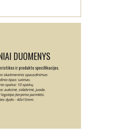
NIAI DUOMENYS
istikos ir produkto specifikacijos.
os skaitmeninis spausdinimas
inio tipas: satinas.
io spalva: 10 spalvų.
a: auksinė, sidabrinė, juoda.
logotipo įterpimo parinktis.
tės dydis - 40x15mm.