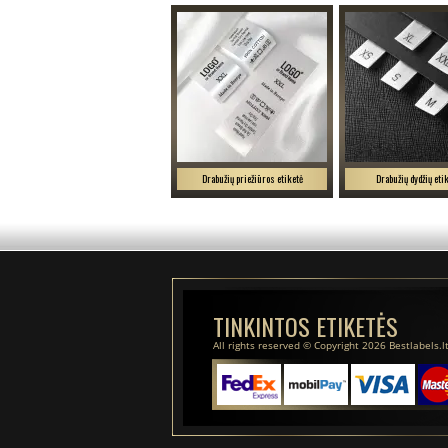
Drabužių priežiūros etiketė
Drabužių dydžių eti
TINKINTOS ETIKETĖS
All rights reserved © Copyright 2026 Bestlabels.l