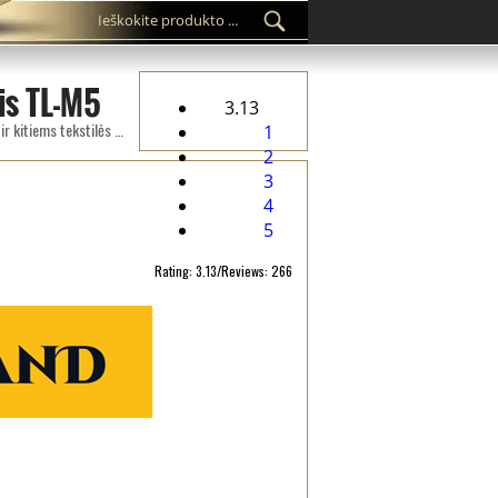
lis TL-M5
3.13
Pasirinktinis etikečių s TL-M5 atspausdintas ant satino audinio, tinkamo drabužiams, drabužių aksesuarams ir kitiems tekstilės gaminiams.
1
2
3
4
5
Rating: 3.13/Reviews: 266