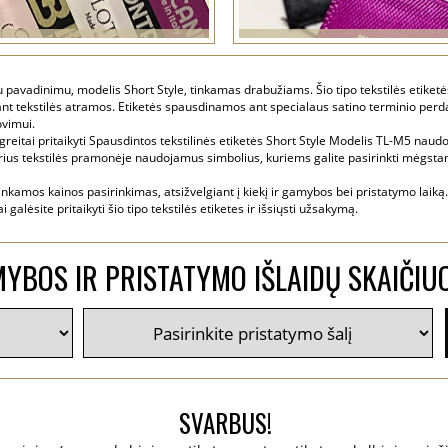
iu pavadinimu, modelis Short Style, tinkamas drabužiams. Šio tipo tekstilės eti
ant tekstilės atramos. Etiketės spausdinamos ant specialaus satino terminio per
ovimui.
 greitai pritaikyti Spausdintos tekstilinės etiketės Short Style Modelis TL-M5 na
airius tekstilės pramonėje naudojamus simbolius, kuriems galite pasirinkti mėgstamą 
nkamos kainos pasirinkimas, atsižvelgiant į kiekį ir gamybos bei pristatymo laiką.
 galėsite pritaikyti šio tipo tekstilės etiketes ir išsiųsti užsakymą.
YBOS IR PRISTATYMO IŠLAIDŲ SKAIČIU
SVARBUS!