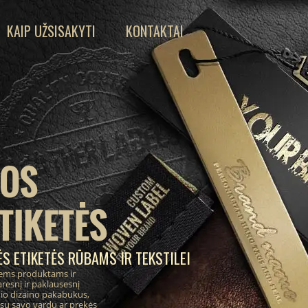
KAIP UŽSISAKYTI
KONTAKTAI
IOS
TIKETĖS
S ETIKETĖS RŪBAMS IR TEKSTILEI
ems produktams ir
resnį ir paklausesnį
inio dizaino pakabukus,
 su savo vardu ar prekės