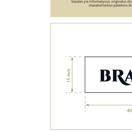
Vaizdas yra informatyvus, originalus diz
charakteristikos pateiktos ž