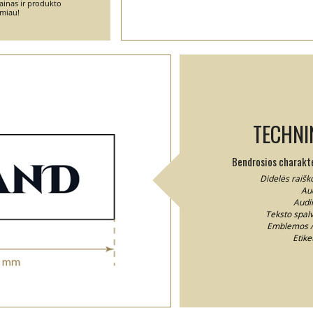
ainas ir produkto
emiau!
TECHNI
Bendrosios charakter
Didelės raišk
Aud
Audin
Teksto spalv
Emblemos / 
Etike