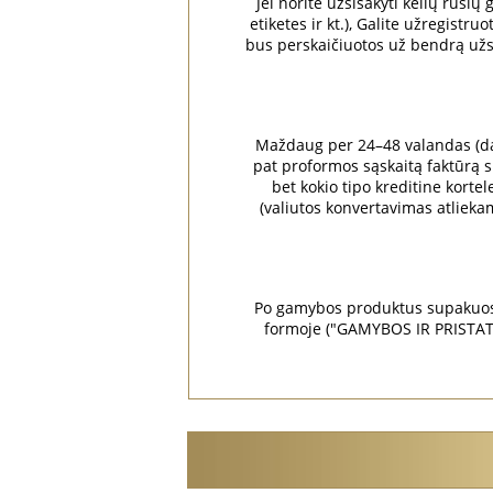
Jei norite užsisakyti kelių rūšių
etiketes ir kt.), Galite užregist
bus perskaičiuotos už bendrą užsak
Maždaug per 24–48 valandas (dar
pat proformos sąskaitą faktūrą su
bet kokio tipo kreditine kortel
(valiutos konvertavimas atliek
Po gamybos produktus supakuos i
formoje ("GAMYBOS IR PRISTATY