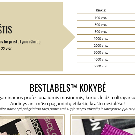
Kiekis:
100 vnt.
300 vnt.
TIS
500 vnt.
1000 vnt.
ms be pristatymo išlaidų
2000 vnt.
100 vnt.
3000 vnt.
4000 vnt.
5000 vnt.
6000 vnt.
7000 vnt.
BESTLABELS™ KOKYBĖ
8000 vnt.
9000 vnt.
s gaminamos profesionaliomis mašinomis, kurios leidžia ultragarsu
10000 vnt.
Audinys ant mūsų pagamintų etikečių kraštų nesiplėšo!
15000 vnt.
ite pamatyti palyginimą tarp paprastai supjaustytų etikečių ir ultragarso pjaustyt
20000 vnt.