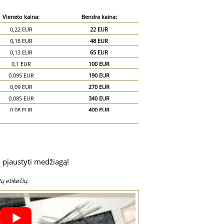
Vieneto kaina:
Bendra kaina:
0,22 EUR
22 EUR
0,16 EUR
48 EUR
0,13 EUR
65 EUR
0,1 EUR
100 EUR
0,095 EUR
190 EUR
0,09 EUR
270 EUR
0,085 EUR
340 EUR
0,08 EUR
400 EUR
0,075 EUR
450 EUR
0,07 EUR
490 EUR
0,065 EUR
520 EUR
0,06 EUR
540 EUR
 pjaustyti medžiagą!
0,055 EUR
550 EUR
0,05 EUR
750 EUR
ų etikečių.
0,045 EUR
900 EUR