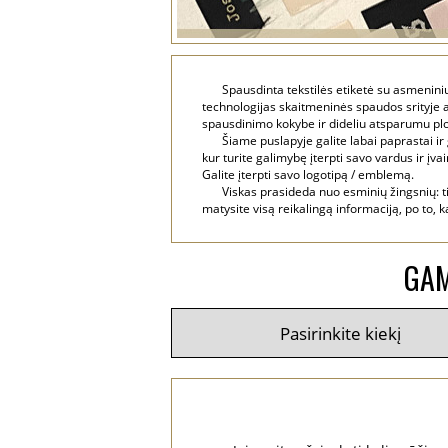
Spausdinta tekstilės etiketė su asmenin
technologijas skaitmeninės spaudos srityje 
spausdinimo kokybe ir dideliu atsparumu pl
Šiame puslapyje galite labai paprastai ir
kur turite galimybę įterpti savo vardus ir įv
Galite įterpti savo logotipą / emblemą.
Viskas prasideda nuo esminių žingsnių: ti
matysite visą reikalingą informaciją, po to, kai
GAM