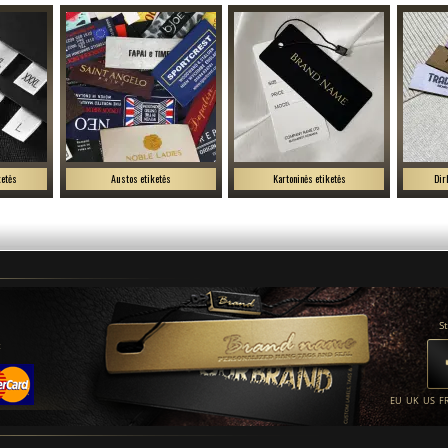
ketės
Austos etiketės
Kartoninės etiketės
Dir
S
t
EU
UK
US
F