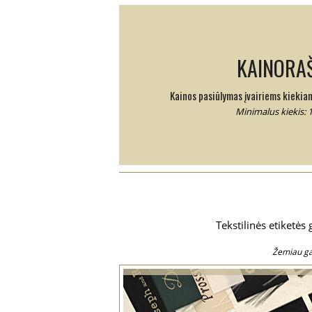
KAINORAŠ
Kainos pasiūlymas įvairiems kiekia
Minimalus kiekis: 
Tekstilinės etiketė
Žemiau gal