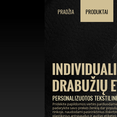
PRADŽIA
PRODUKTAI
INDIVIDUAL
DRABUŽIŲ E
PERSONALIZUOTOS TEKSTILINĖ
Pridėkite papildomos vertės parduodami
padarykite savo prekės ženklą dar populia
rinkoje, naudodami pasirinktinius išskirt
plastikinius antspaudus ir austas etiketes