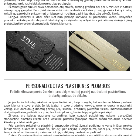
(vizualiai) tiksliai taip, kaip norite, naudodami interaktyvų grafinį pakabinimo etikečių kūrimo
priemonę, kurią rasite kiekvieno produkto puslapyje.
Iš esmės galite sukurti savo personalizuotų etikečių dizainą greičiau nei per 5 minutes ir pateikti
užsakymą jų gamybai. Be to, kiekvienos atskiros individualios etiketės puslapyje rasite kainą ir laiką,
reikalingą gamybai ir pristatymui, priklausomai nuo jūsų pasirinktų drabužių etikečių kiekio.
Lengva, konkreti ir labai aiški! Net nuo pirmojo kontakto su potencialiu klientu kokybiško
produkto etiketė perduoda produkto kokybę ir originalumą, o ilgainiui - pripažinimą rinkoje ir jūsų
prekės ženklo vardo rekomendaciją kitiems klientams.
PERSONALIZUOTAS PLASTIKINES PLOMBOS
Padidinkite savo prekės ženklo ir produktų vizualinį poveikį naudodami pasirinktines
drabužių antspaudo etiketes
Jei jau turite tinkintą pakabinimo žymą tiksliai taip, kaip norėjote, bet norite dar labiau perduoti
savo klientams savo prekės ženklo įvaizdį ir savo produktų kokybę, rekomenduojame pasirinkti
versiją, kuri daro daug didesnį poveikį jūsų siūlomų produktų įvaizdžiui, tiksliau individualizuotos
drabužių etiketės, pritvirtintos prie plastikinių plombų, kurias taip pat galima pritaikyti.
Žinoma, yra keletas paprastų sprendimų, kaip sugauti pakabinimo etiketę, pavyzdžiui,
standartinė plombos etiketė arba klasikinė pistoleto žymėjimo etiketė, tačiau vizualinis poveikis
klientui yra labai skirtingas.
Prie gaminio pritvirtinta plastikinė antspaudo etiketė žymiai padidina jo vertę ir jūsų prekės
ženklo vertę, o klientas suvokia šią "žinutę" per kokybę ir originalumą, todėl jūsų prekės ženklas
tampa vis labiau žinomas ir prašomas rinkoje, todėl jūsų pardavimai padidės!
Dabar jūs turite galimybę sukurti savo individualų plastikinį sandariklį labai paprastai ir greitai,