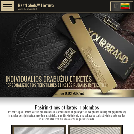
BestLabels™ Lietuva
LT
www.bestlabels.lt
INDIVIDUALIOS DRABUŽIŲ ETIKETĖS
PERSONALIZUOTOS TEKSTILINĖS ETIKETĖS RŪBAMS IR TEKSTILEI
... nuo 0,03 EUR/vnt.
Pasirinktinės etiketės ir plombos
Pridėkite papildomos vertės parduodamiems produktams ir padarykite savo prekės ženklą dar populiaresnį
ir paklausesnį rinkoje, naudodami pasirinktinius išskirtinio dizaino pakabukus, plastikinius antspaudus
ir austas etiketes su savo vardu ar prekės ženklu.