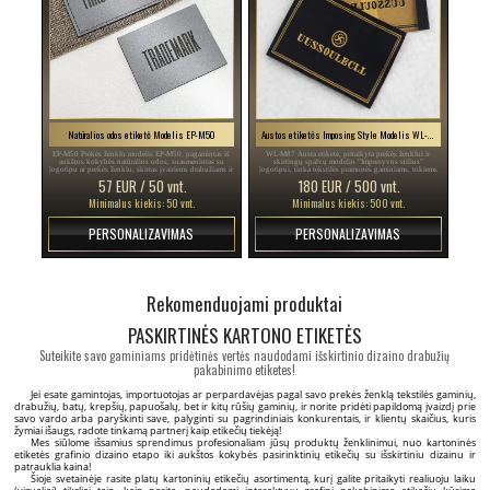
Natūralios odos etiketė Modelis EP-M50
Austos etiketės Imposing Style Modelis WL-M87
EP-M50 Prekės ženklo modelis EP-M50, pagamintas iš
WL-M87 Austa etiketė, pritaikyta prekės ženklui ir
aukštos kokybės natūralios odos, suasmenintas su
skirtingų spalvų modelio "Impresyvus stilius"
logotipu ar prekės ženklu, skirtas įvairiems drabužiams ir
logotipui, tinka tekstilės pramonės gaminiams, tokiems
aksesuarams.
kaip moteriški drabužiai, vyriški drabužiai ir daugelis
57 EUR / 50 vnt.
180 EUR / 500 vnt.
gaminių bei drabužių priedų
Minimalus kiekis: 50 vnt.
Minimalus kiekis: 500 vnt.
PERSONALIZAVIMAS
PERSONALIZAVIMAS
Rekomenduojami produktai
PASKIRTINĖS KARTONO ETIKETĖS
Suteikite savo gaminiams pridėtinės vertės naudodami išskirtinio dizaino drabužių
pakabinimo etiketes!
Jei esate gamintojas, importuotojas ar perpardavėjas pagal savo prekės ženklą tekstilės gaminių,
drabužių, batų, krepšių, papuošalų, bet ir kitų rūšių gaminių, ir norite pridėti papildomą įvaizdį prie
savo vardo arba paryškinti save, palyginti su pagrindiniais konkurentais, ir klientų skaičius, kuris
žymiai išaugs, radote tinkamą partnerį kaip etikečių tiekėją!
Mes siūlome išsamius sprendimus profesionaliam jūsų produktų ženklinimui, nuo kartoninės
etiketės grafinio dizaino etapo iki aukštos kokybės pasirinktinių etikečių su išskirtiniu dizainu ir
patrauklia kaina!
Šioje svetainėje rasite platų kartoninių etikečių asortimentą, kurį galite pritaikyti realiuoju laiku