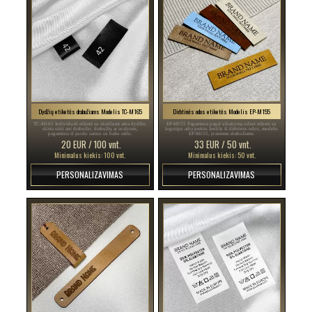
Dydžių etiketės drabužiams Modelis TC-M165
Dirbtinės odos etiketės Modelis EP-M155
TC-M165 Individuali etiketė su skaičiumi arba dydžiu,
EP-M155 Pagaminta pagal užsakymą odinė etiketė su
skirta siūti ant drabužio, drabužių ar avalynės,
logotipu arba prekės ženklu iš dirbtinės odos, modelis
pagaminta iš juodo satino su baltu raštu.
EP-M155, įvairiems drabužiams.
20 EUR / 100 vnt.
33 EUR / 50 vnt.
Minimalus kiekis: 100 vnt.
Minimalus kiekis: 50 vnt.
PERSONALIZAVIMAS
PERSONALIZAVIMAS