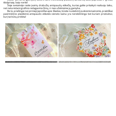
tiksliai taip, kaip norite!
Šioje svetainėje rasite įvairių drabužių antspaudų etikečių, kurias galite pritaikyti realiuoju laiku,
net neturėdami grafinio redagavimo žinių, ir mes užsiimsime jų gamyba.
Be to, priešingai nei pirmieji įspūdžiai apie išlaidas, būsite nustebinti puikiomis kainomis, praktiškai
pasirinktinio plastikinio antspaudo etiketės vieneto kaina yra nereikšminga bet kuriam produktui,
kurį tai būtų pridėta!