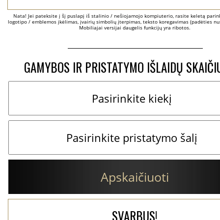
Nata! Jei pateksite į šį puslapį iš stalinio / nešiojamojo kompiuterio, rasite keletą parinkč
logotipo / emblemos įkėlimas, įvairių simbolių įterpimas, teksto koregavimas (padėties nus
Mobiliajai versijai daugelis funkcijų yra ribotos.
GAMYBOS IR PRISTATYMO IŠLAIDŲ SKAIČI
Apskaičiuoti
SVARBUS!