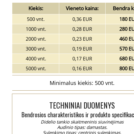
Kiekis:
Vieneto kaina:
Bendra k
500 vnt.
0,36 EUR
180 E
1000 vnt.
0,28 EUR
280 E
2000 vnt.
0,23 EUR
460 E
3000 vnt.
0,19 EUR
570 E
4000 vnt.
0,17 EUR
680 E
5000 vnt.
0,16 EUR
800 E
Minimalus kiekis: 500 vnt.
TECHNINIAI DUOMENYS
Bendrosios charakteristikos ir produkto specifikac
Didelio tankio skaitmeninis siuvinėjimas
Audinio tipas: damastas.
Sulenkimo tipas: centrinis sulenkimas.