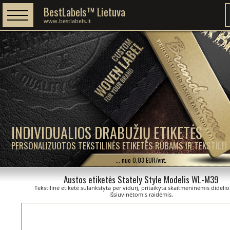
BestLabels™ Lietuva
www.bestlabels.lt
INDIVIDUALIOS DRABUŽIŲ ETIKETĖS
PERSONALIZUOTOS TEKSTILINĖS ETIKETĖS RŪBAMS IR TEKSTILEI
... nuo 0,03 EUR/vnt.
Austos etiketės Stately Style Modelis WL-M39
Tekstilinė etiketė sulankstyta per vidurį, pritaikyta skaitmeninėmis didelio
išsiuvinėtomis raidėmis.