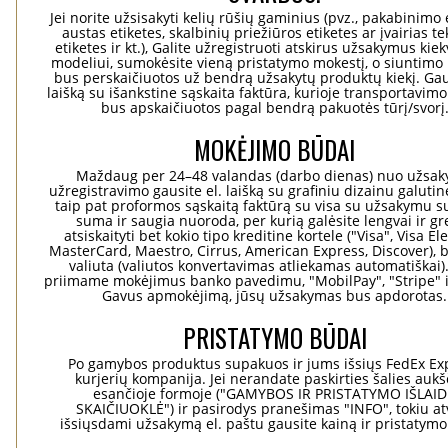
Jei norite užsisakyti kelių rūšių gaminius (pvz., pakabinimo 
austas etiketes, skalbinių priežiūros etiketes ar įvairias te
etiketes ir kt.), Galite užregistruoti atskirus užsakymus ki
modeliui, sumokėsite vieną pristatymo mokestį, o siuntimo 
bus perskaičiuotos už bendrą užsakytų produktų kiekį. Gaus
laišką su išankstine sąskaita faktūra, kurioje transportavimo
bus apskaičiuotos pagal bendrą pakuotės tūrį/svorį
MOKĖJIMO BŪDAI
Maždaug per 24–48 valandas (darbo dienas) nuo užsa
užregistravimo gausite el. laišką su grafiniu dizainu galuti
taip pat proformos sąskaitą faktūrą su visa su užsakymu su
suma ir saugia nuoroda, per kurią galėsite lengvai ir gre
atsiskaityti bet kokio tipo kreditine kortele ("Visa", Visa El
MasterCard, Maestro, Cirrus, American Express, Discover), b
valiuta (valiutos konvertavimas atliekamas automatiškai)
priimame mokėjimus banko pavedimu, "MobilPay", "Stripe" i
Gavus apmokėjimą, jūsų užsakymas bus apdorotas.
PRISTATYMO BŪDAI
Po gamybos produktus supakuos ir jums išsiųs FedEx Ex
kurjerių kompanija. Jei nerandate paskirties šalies aukš
esančioje formoje ("GAMYBOS IR PRISTATYMO IŠLAI
SKAIČIUOKLĖ") ir pasirodys pranešimas "INFO", tokiu at
išsiųsdami užsakymą el. paštu gausite kainą ir pristatym