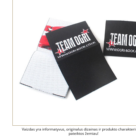
Vaizdas yra informatyvus, originalus dizainas ir produkto charakteri
pateiktos žemiau!