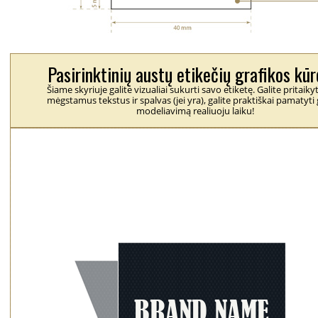
Pasirinktinių austų etikečių grafikos kūr
Šiame skyriuje galite vizualiai sukurti savo etiketę. Galite pritaiky
mėgstamus tekstus ir spalvas (jei yra), galite praktiškai pamatyti 
modeliavimą realiuoju laiku!