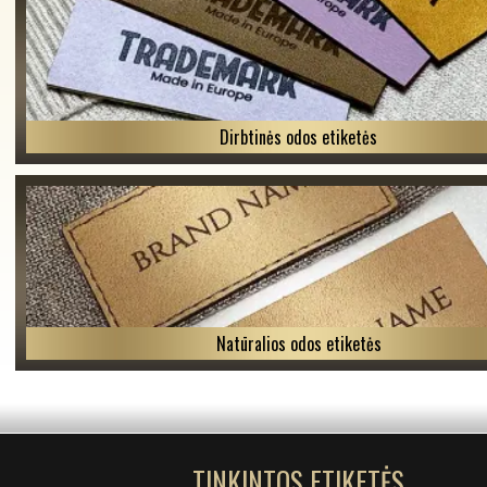
Dirbtinės odos etiketės
Natūralios odos etiketės
TINKINTOS ETIKETĖS