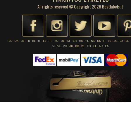
All rights reserved © Copyright 2026 Bestlabels.lt
EU
UK
US
FR
BE
IT
ES
PT
RO
DE
AT
CH
HU
PL
NL
DK
FI
SE
BG
CZ
EE
SI
SK
MX
AR
BR
VE
CO
CL
AU
CA