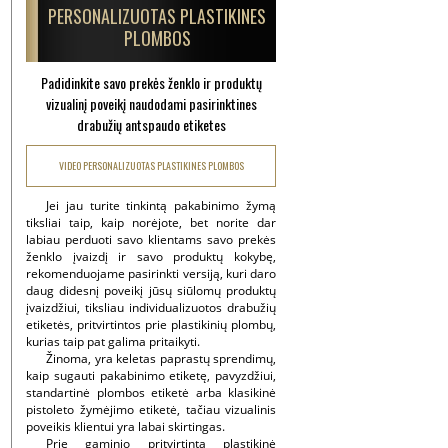
PERSONALIZUOTAS PLASTIKINES
PLOMBOS
Padidinkite savo prekės ženklo ir produktų
vizualinį poveikį naudodami pasirinktines
drabužių antspaudo etiketes
VIDEO PERSONALIZUOTAS PLASTIKINES PLOMBOS
Jei jau turite tinkintą pakabinimo žymą
tiksliai taip, kaip norėjote, bet norite dar
labiau perduoti savo klientams savo prekės
ženklo įvaizdį ir savo produktų kokybę,
rekomenduojame pasirinkti versiją, kuri daro
daug didesnį poveikį jūsų siūlomų produktų
įvaizdžiui, tiksliau individualizuotos drabužių
etiketės, pritvirtintos prie plastikinių plombų,
kurias taip pat galima pritaikyti.
Žinoma, yra keletas paprastų sprendimų,
kaip sugauti pakabinimo etiketę, pavyzdžiui,
standartinė plombos etiketė arba klasikinė
pistoleto žymėjimo etiketė, tačiau vizualinis
poveikis klientui yra labai skirtingas.
Prie gaminio pritvirtinta plastikinė