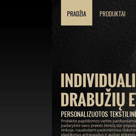
PRADŽIA
PRODUKTAI
INDIVIDUAL
DRABUŽIŲ E
PERSONALIZUOTOS TEKSTILINĖ
Pridėkite papildomos vertės parduodami
padarykite savo prekės ženklą dar populia
rinkoje, naudodami pasirinktinius išskirt
plastikinius antspaudus ir austas etiketes