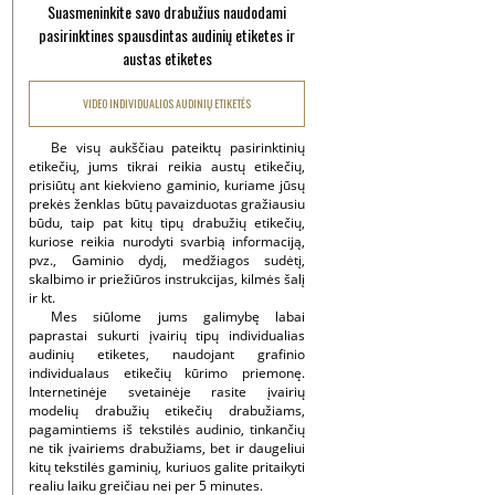
Suasmeninkite savo drabužius naudodami
pasirinktines spausdintas audinių etiketes ir
austas etiketes
VIDEO INDIVIDUALIOS AUDINIŲ ETIKETĖS
Be visų aukščiau pateiktų pasirinktinių
etikečių, jums tikrai reikia austų etikečių,
prisiūtų ant kiekvieno gaminio, kuriame jūsų
prekės ženklas būtų pavaizduotas gražiausiu
būdu, taip pat kitų tipų drabužių etikečių,
kuriose reikia nurodyti svarbią informaciją,
pvz., Gaminio dydį, medžiagos sudėtį,
skalbimo ir priežiūros instrukcijas, kilmės šalį
ir kt.
Mes siūlome jums galimybę labai
paprastai sukurti įvairių tipų individualias
audinių etiketes, naudojant grafinio
individualaus etikečių kūrimo priemonę.
Internetinėje svetainėje rasite įvairių
modelių drabužių etikečių drabužiams,
pagamintiems iš tekstilės audinio, tinkančių
ne tik įvairiems drabužiams, bet ir daugeliui
kitų tekstilės gaminių, kuriuos galite pritaikyti
realiu laiku greičiau nei per 5 minutes.