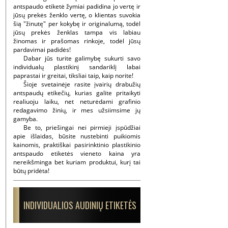
antspaudo etiketė žymiai padidina jo vertę ir
jūsų prekės ženklo vertę, o klientas suvokia
šią "žinutę" per kokybę ir originalumą, todėl
jūsų prekės ženklas tampa vis labiau
žinomas ir prašomas rinkoje, todėl jūsų
pardavimai padidės!
Dabar jūs turite galimybę sukurti savo
individualų plastikinį sandariklį labai
paprastai ir greitai, tiksliai taip, kaip norite!
Šioje svetainėje rasite įvairių drabužių
antspaudų etikečių, kurias galite pritaikyti
realiuoju laiku, net neturėdami grafinio
redagavimo žinių, ir mes užsiimsime jų
gamyba.
Be to, priešingai nei pirmieji įspūdžiai
apie išlaidas, būsite nustebinti puikiomis
kainomis, praktiškai pasirinktinio plastikinio
antspaudo etiketės vieneto kaina yra
nereikšminga bet kuriam produktui, kurį tai
būtų pridėta!
INDIVIDUALIOS AUDINIŲ ETIKETĖS