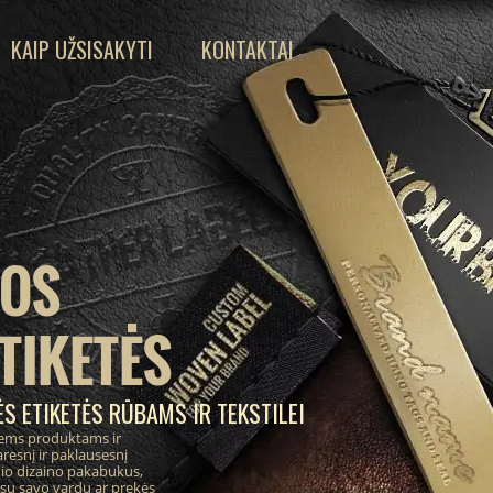
KAIP UŽSISAKYTI
KONTAKTAI
IOS
TIKETĖS
S ETIKETĖS RŪBAMS IR TEKSTILEI
ems produktams ir
resnį ir paklausesnį
inio dizaino pakabukus,
 su savo vardu ar prekės