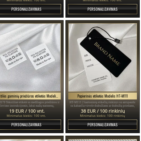
PERSONALIZAVIMAS
PERSONALIZAVIMAS
Tekstilės gaminių priežiūros etiketės Modelis TC-M179
Popierinės etiketės Modelis HT-M111
79 Tekstilinė etiketė su medžiagos priežiūros ir
HT-M111 2 kartoninių etikečių rinkinys su antspaudu
plovimo instrukcijomis, labai mažų matmenų,
su kabančia virvele drabužiams ar drabužių priedams,
agaminta iš smulkaus balto satino, pritaikyta
pagamintas iš storo plastifikuoto kartono ir
19 EUR / 100 vnt.
38 EUR / 100 rinkinių
simboliams ir prekės ženklui.
atspausdintas aukso ir juodos spalvos tekstu.
Minimalus kiekis: 100 vnt.
Minimalus kiekis: 100 rinkinių
PERSONALIZAVIMAS
PERSONALIZAVIMAS