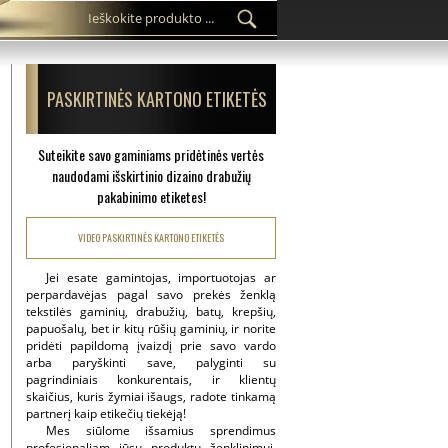
PASKIRTINĖS KARTONO ETIKETĖS
Suteikite savo gaminiams pridėtinės vertės
naudodami išskirtinio dizaino drabužių
pakabinimo etiketes!
VIDEO PASKIRTINĖS KARTONO ETIKETĖS
Jei esate gamintojas, importuotojas ar
perpardavėjas pagal savo prekės ženklą
tekstilės gaminių, drabužių, batų, krepšių,
papuošalų, bet ir kitų rūšių gaminių, ir norite
pridėti papildomą įvaizdį prie savo vardo
arba paryškinti save, palyginti su
pagrindiniais konkurentais, ir klientų
skaičius, kuris žymiai išaugs, radote tinkamą
partnerį kaip etikečių tiekėją!
Mes siūlome išsamius sprendimus
profesionaliam jūsų produktų ženklinimui,