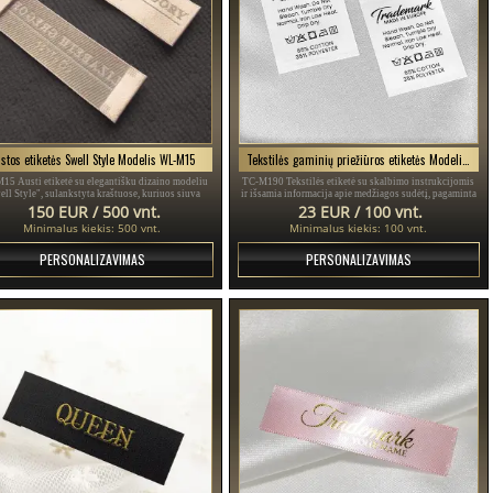
stos etiketės Swell Style Modelis WL-M15
Tekstilės gaminių priežiūros etiketės Modelis TC-M190
5 Austi etiketė su elegantišku dizaino modeliu
TC-M190 Tekstilės etiketė su skalbimo instrukcijomis
ell Style", sulankstyta kraštuose, kuriuos siuva
ir išsamia informacija apie medžiagos sudėtį, pagaminta
tilės gaminys, pritaikytas skirtingoms spalvoms.
iš smulkaus balto satino, suasmeninta prekės ženklu ir
150 EUR / 500 vnt.
23 EUR / 100 vnt.
kita informacija.
Minimalus kiekis: 500 vnt.
Minimalus kiekis: 100 vnt.
PERSONALIZAVIMAS
PERSONALIZAVIMAS