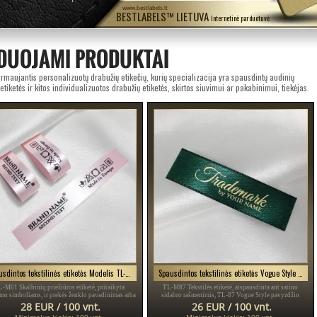
www.bestlabels.lt
BESTLABELS™ LIETUVA
Internetinė parduotuvė
DUOJAMI PRODUKTAI
rmaujantis personalizuotų drabužių etikečių, kurių specializacija yra spausdintų audinių
 etiketės ir kitos individualizuotos drabužių etiketės, skirtos siuvimui ar pakabinimui, tiekėjas.
Spausdintos tekstilinės etiketės Modelis TL-M61
Spausdintos tekstilinės etiketės Vogue Style Modelis TL-M87
-M61 Skalbinių priežiūros etiketė, pritaikyta
TL-M87 Tekstilės etiketė, atspausdinta ant satino
mo simboliams, ir prekės ženklo pavadinimas arba
sidabro rašmenimis, TL-87 Vogue Style pavyzdžio
tipas, modelis TL-61, tinka bet kokiam tekstilės
vairuotojo pažymėjimai, skirta drabužiams, įvairiems
28 EUR / 100 vnt.
26 EUR / 100 vnt.
gaminiui, ypač drabužiams.
drabužiams ir aksesuarams.
Minimalus kiekis: 100 vnt.
Minimalus kiekis: 100 vnt.