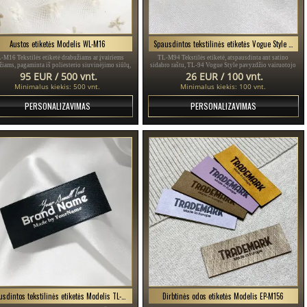
Austos etiketės Modelis WL-M16
Spausdintos tekstilinės etiketės Vogue Style Modelis TL-M94
M16 Tekstilės etiketė drabužiams ar įvairiems
TL-M94 Tekstilės etiketė, atspausdinta ant satino
žiams, pagaminta iš poliesterio siuvinėjimo siūlų,
sidabro raštu, TL-94 Vogue Style pavyzdžio vairuotojo
kyta pagal kliento dizainą skirtingomis spalvomis.
pažymėjimai, skirta drabužiams, įvairiems drabužiams ir
95 EUR / 500 vnt.
26 EUR / 100 vnt.
aksesuarams.
Minimalus kiekis: 500 vnt.
Minimalus kiekis: 100 vnt.
PERSONALIZAVIMAS
PERSONALIZAVIMAS
Spausdintos tekstilinės etiketės Modelis TL-M52
Dirbtinės odos etiketės Modelis EP-M156