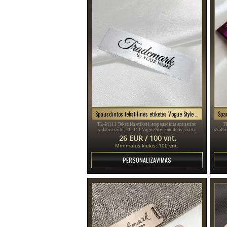
Spausdintos tekstilinės etiketės Vogue Style Modelis TL-M111
TL-M111 Tekstilės etiketė, atspausdinta ant satino
TL
sidabro raštu, TL-111 Vogue Style modelis, skirta
skalbi
drabužiams, įvairiems drabužiams ir aksesuarams.
logo
26 EUR / 100 vnt.
Minimalus kiekis: 100 vnt.
PERSONALIZAVIMAS