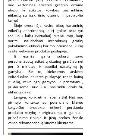
nuo kartoninės etiketės grafinio dizaino
etapo iki aukštos kokybės pasirinktinių
etikečių su išskirtiniu dizainu ir patrauklia
kaina!
Šioje svetainėje rasite platų kartoninių
etikečių asortimentą, kurį galite pritaikyti
realiuoju laiku (vizualiai) tiksliai taip, kaip
norite, naudodami interaktyvų grafinį
pakabinimo etikečių kūrimo priemonę, kurią
rasite kiekvieno produkto puslapyje.
Iš esmės galite sukurti savo
personalizuotų etikečių dizainą greičiau nei
per 5 minutes ir pateikti užsakymą jų
gamybai. Be to, kiekvienos atskiros
individualios etiketės puslapyje rasite kainą
ir laiką, reikalingą gamybai ir pristatymui,
priklausomai nuo jūsų pasirinktų drabužių
etikečių kiekio.
Lengva, konkreti ir labai aiški! Net nuo
pirmojo kontakto su potencialiu klientu
kokybiško produkto etiketė perduoda
produkto kokybę ir originalumą, o ilgainiui -
pripažinimą rinkoje ir jūsų prekės ženklo
vardo rekomendaciją kitiems klientams.