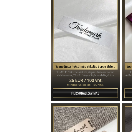
Spausdintos tekstilinės etiketės Vogue Style Modelis TL-M111
TL-M111 Tekstilės etiketė, atspausdinta ant satino
TL
sidabro raštu, TL-111 Vogue Style modelis, skirta
skalbi
drabužiams, įvairiems drabužiams ir aksesuarams.
logo
26 EUR / 100 vnt.
Minimalus kiekis: 100 vnt.
PERSONALIZAVIMAS