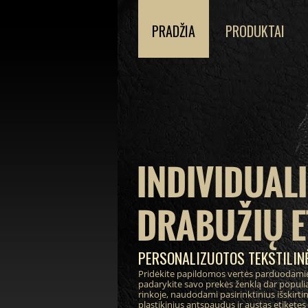
PRADŽIA
PRODUKTAI
INDIVIDUAL
DRABUŽIŲ E
PERSONALIZUOTOS TEKSTILINĖ
Pridėkite papildomos vertės parduodami
padarykite savo prekės ženklą dar populia
rinkoje, naudodami pasirinktinius išskirt
plastikinius antspaudus ir austas etiketes