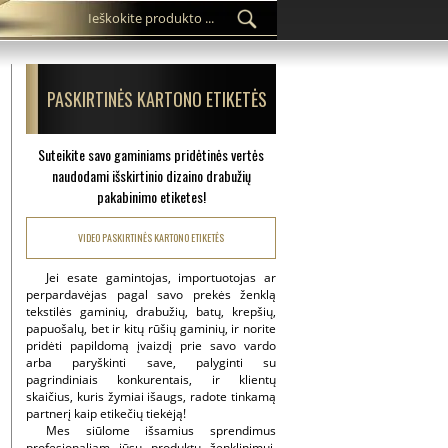
PASKIRTINĖS KARTONO ETIKETĖS
Suteikite savo gaminiams pridėtinės vertės
naudodami išskirtinio dizaino drabužių
pakabinimo etiketes!
VIDEO PASKIRTINĖS KARTONO ETIKETĖS
Jei esate gamintojas, importuotojas ar
perpardavėjas pagal savo prekės ženklą
tekstilės gaminių, drabužių, batų, krepšių,
papuošalų, bet ir kitų rūšių gaminių, ir norite
pridėti papildomą įvaizdį prie savo vardo
arba paryškinti save, palyginti su
pagrindiniais konkurentais, ir klientų
skaičius, kuris žymiai išaugs, radote tinkamą
partnerį kaip etikečių tiekėją!
Mes siūlome išsamius sprendimus
profesionaliam jūsų produktų ženklinimui,