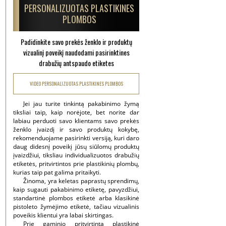
PERSONALIZUOTAS PLASTIKINES
PLOMBOS
Padidinkite savo prekės ženklo ir produktų
vizualinį poveikį naudodami pasirinktines
drabužių antspaudo etiketes
VIDEO PERSONALIZUOTAS PLASTIKINES PLOMBOS
Jei jau turite tinkintą pakabinimo žymą
tiksliai taip, kaip norėjote, bet norite dar
labiau perduoti savo klientams savo prekės
ženklo įvaizdį ir savo produktų kokybę,
rekomenduojame pasirinkti versiją, kuri daro
daug didesnį poveikį jūsų siūlomų produktų
įvaizdžiui, tiksliau individualizuotos drabužių
etiketės, pritvirtintos prie plastikinių plombų,
kurias taip pat galima pritaikyti.
Žinoma, yra keletas paprastų sprendimų,
kaip sugauti pakabinimo etiketę, pavyzdžiui,
standartinė plombos etiketė arba klasikinė
pistoleto žymėjimo etiketė, tačiau vizualinis
poveikis klientui yra labai skirtingas.
Prie gaminio pritvirtinta plastikinė