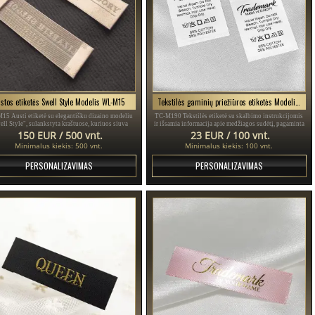
stos etiketės Swell Style Modelis WL-M15
Tekstilės gaminių priežiūros etiketės Modelis TC-M190
5 Austi etiketė su elegantišku dizaino modeliu
TC-M190 Tekstilės etiketė su skalbimo instrukcijomis
ell Style", sulankstyta kraštuose, kuriuos siuva
ir išsamia informacija apie medžiagos sudėtį, pagaminta
tilės gaminys, pritaikytas skirtingoms spalvoms.
iš smulkaus balto satino, suasmeninta prekės ženklu ir
150 EUR / 500 vnt.
23 EUR / 100 vnt.
kita informacija.
Minimalus kiekis: 500 vnt.
Minimalus kiekis: 100 vnt.
PERSONALIZAVIMAS
PERSONALIZAVIMAS