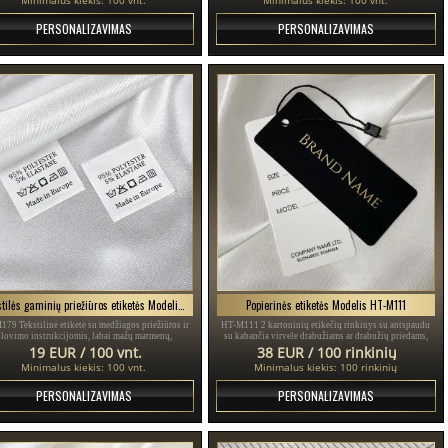
PERSONALIZAVIMAS
PERSONALIZAVIMAS
Tekstilės gaminių priežiūros etiketės Modelis TC-M179
Popierinės etiketės Modelis HT-M111
79 Tekstilinė etiketė su medžiagos priežiūros ir
HT-M111 2 kartoninių etikečių rinkinys su antspaudu
plovimo instrukcijomis, labai mažų matmenų,
su kabančia virvele drabužiams ar drabužių priedams,
agaminta iš smulkaus balto satino, pritaikyta
pagamintas iš storo plastifikuoto kartono ir
19 EUR / 100 vnt.
38 EUR / 100 rinkinių
simboliams ir prekės ženklui.
atspausdintas aukso ir juodos spalvos tekstu.
Minimalus kiekis: 100 vnt.
Minimalus kiekis: 100 rinkinių
PERSONALIZAVIMAS
PERSONALIZAVIMAS