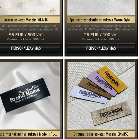
Austos etiketės Modelis WL-M16
Spausdintos tekstilinės etiketės Vogue Style Modelis TL-M94
M16 Tekstilės etiketė drabužiams ar įvairiems
TL-M94 Tekstilės etiketė, atspausdinta ant satino
žiams, pagaminta iš poliesterio siuvinėjimo siūlų,
sidabro raštu, TL-94 Vogue Style pavyzdžio vairuotojo
kyta pagal kliento dizainą skirtingomis spalvomis.
pažymėjimai, skirta drabužiams, įvairiems drabužiams ir
95 EUR / 500 vnt.
26 EUR / 100 vnt.
aksesuarams.
Minimalus kiekis: 500 vnt.
Minimalus kiekis: 100 vnt.
PERSONALIZAVIMAS
PERSONALIZAVIMAS
Spausdintos tekstilinės etiketės Modelis TL-M52
Dirbtinės odos etiketės Modelis EP-M156