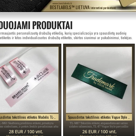
www.bestlabels.lt
BESTLABELS™ LIETUVA
Internetinė parduotuvė
DUOJAMI PRODUKTAI
rmaujantis personalizuotų drabužių etikečių, kurių specializacija yra spausdintų audinių
 etiketės ir kitos individualizuotos drabužių etiketės, skirtos siuvimui ar pakabinimui, tiekėjas.
Spausdintos tekstilinės etiketės Modelis TL-M61
Spausdintos tekstilinės etiketės Vogue Style Modelis TL-M87
-M61 Skalbinių priežiūros etiketė, pritaikyta
TL-M87 Tekstilės etiketė, atspausdinta ant satino
mo simboliams, ir prekės ženklo pavadinimas arba
sidabro rašmenimis, TL-87 Vogue Style pavyzdžio
tipas, modelis TL-61, tinka bet kokiam tekstilės
vairuotojo pažymėjimai, skirta drabužiams, įvairiems
28 EUR / 100 vnt.
26 EUR / 100 vnt.
gaminiui, ypač drabužiams.
drabužiams ir aksesuarams.
Minimalus kiekis: 100 vnt.
Minimalus kiekis: 100 vnt.