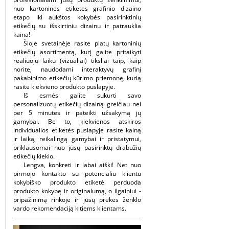
nuo kartoninės etiketės grafinio dizaino
etapo iki aukštos kokybės pasirinktinių
etikečių su išskirtiniu dizainu ir patrauklia
kaina!
Šioje svetainėje rasite platų kartoninių
etikečių asortimentą, kurį galite pritaikyti
realiuoju laiku (vizualiai) tiksliai taip, kaip
norite, naudodami interaktyvų grafinį
pakabinimo etikečių kūrimo priemonę, kurią
rasite kiekvieno produkto puslapyje.
Iš esmės galite sukurti savo
personalizuotų etikečių dizainą greičiau nei
per 5 minutes ir pateikti užsakymą jų
gamybai. Be to, kiekvienos atskiros
individualios etiketės puslapyje rasite kainą
ir laiką, reikalingą gamybai ir pristatymui,
priklausomai nuo jūsų pasirinktų drabužių
etikečių kiekio.
Lengva, konkreti ir labai aiški! Net nuo
pirmojo kontakto su potencialiu klientu
kokybiško produkto etiketė perduoda
produkto kokybę ir originalumą, o ilgainiui -
pripažinimą rinkoje ir jūsų prekės ženklo
vardo rekomendaciją kitiems klientams.