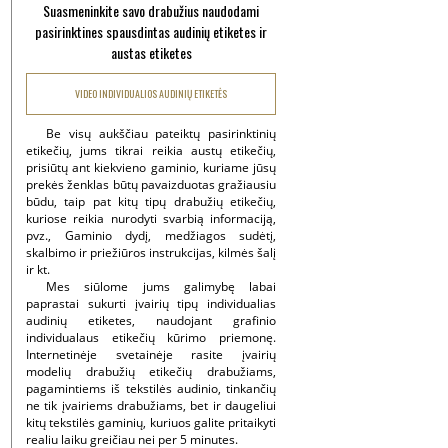
Suasmeninkite savo drabužius naudodami
pasirinktines spausdintas audinių etiketes ir
austas etiketes
VIDEO INDIVIDUALIOS AUDINIŲ ETIKETĖS
Be visų aukščiau pateiktų pasirinktinių
etikečių, jums tikrai reikia austų etikečių,
prisiūtų ant kiekvieno gaminio, kuriame jūsų
prekės ženklas būtų pavaizduotas gražiausiu
būdu, taip pat kitų tipų drabužių etikečių,
kuriose reikia nurodyti svarbią informaciją,
pvz., Gaminio dydį, medžiagos sudėtį,
skalbimo ir priežiūros instrukcijas, kilmės šalį
ir kt.
Mes siūlome jums galimybę labai
paprastai sukurti įvairių tipų individualias
audinių etiketes, naudojant grafinio
individualaus etikečių kūrimo priemonę.
Internetinėje svetainėje rasite įvairių
modelių drabužių etikečių drabužiams,
pagamintiems iš tekstilės audinio, tinkančių
ne tik įvairiems drabužiams, bet ir daugeliui
kitų tekstilės gaminių, kuriuos galite pritaikyti
realiu laiku greičiau nei per 5 minutes.