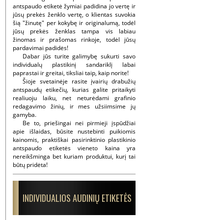
antspaudo etiketė žymiai padidina jo vertę ir
jūsų prekės ženklo vertę, o klientas suvokia
šią "žinutę" per kokybę ir originalumą, todėl
jūsų prekės ženklas tampa vis labiau
žinomas ir prašomas rinkoje, todėl jūsų
pardavimai padidės!
Dabar jūs turite galimybę sukurti savo
individualų plastikinį sandariklį labai
paprastai ir greitai, tiksliai taip, kaip norite!
Šioje svetainėje rasite įvairių drabužių
antspaudų etikečių, kurias galite pritaikyti
realiuoju laiku, net neturėdami grafinio
redagavimo žinių, ir mes užsiimsime jų
gamyba.
Be to, priešingai nei pirmieji įspūdžiai
apie išlaidas, būsite nustebinti puikiomis
kainomis, praktiškai pasirinktinio plastikinio
antspaudo etiketės vieneto kaina yra
nereikšminga bet kuriam produktui, kurį tai
būtų pridėta!
INDIVIDUALIOS AUDINIŲ ETIKETĖS