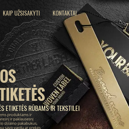
KAIP UŽSISAKYTI
KONTAKTAI
IOS
TIKETĖS
S ETIKETĖS RŪBAMS IR TEKSTILEI
ems produktams ir
resnį ir paklausesnį
inio dizaino pakabukus,
 su savo vardu ar prekės