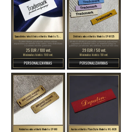
Spausdintos tekstilinės etiketės Modelis TL-M44
Dirbtinės odos etiketės Modelis EP-M125
TL-M44 Markės pavadinimo audinio etiketė,
EP-M125 EP-M125 pavyzdžio vairuotojo pažymėjimai
atspausdinta ant minkšto balto satino, tinka drabužiams
pagaminta iš dirbtinės odos, su asmenine įranga su
ir įvairiems tekstilės gaminiams.
gamintojo pavadinimu arba emblema, kuri turi būti siūta
ant drabužių ar įvairių tekstilės gaminių.
25 EUR / 100 vnt.
29 EUR / 50 vnt.
Minimalus kiekis: 100 vnt.
Minimalus kiekis: 50 vnt.
PERSONALIZAVIMAS
PERSONALIZAVIMAS
Natūralios odos etiketė Modelis EP-M8
Austos etiketės Plain Style Modelis WL-M28