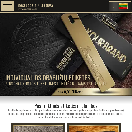
BestLabels™ Lietuva
LT
www.bestlabels.lt
INDIVIDUALIOS DRABUŽIŲ ETIKETĖS
PERSONALIZUOTOS TEKSTILINĖS ETIKETĖS RŪBAMS IR TEKSTILEI
... nuo 0,03 EUR/vnt.
Pasirinktinės etiketės ir plombos
Pridėkite papildomos vertės parduodamiems produktams ir padarykite savo prekės ženklą dar populiaresnį
ir paklausesnį rinkoje, naudodami pasirinktinius išskirtinio dizaino pakabukus, plastikinius antspaudus
ir austas etiketes su savo vardu ar prekės ženklu.