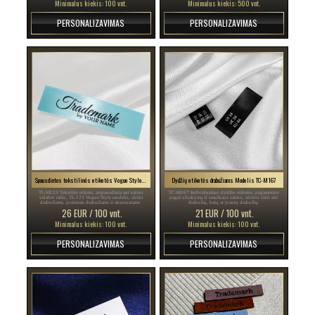
Minimalus kiekis: 100 vnt.
Minimalus kiekis: 500 vnt.
PERSONALIZAVIMAS
PERSONALIZAVIMAS
Spausdintos tekstilinės etiketės Vogue Style Modelis TL-M123
Dydžių etiketės drabužiams Modelis TC-M167
TL-M123 Tekstilės etiketė, atspausdinta ant satino
TC-M167 Individualaus dydžio etiketės, pagamintos
sidabro raštu, TL-123 Vogue Style modelis, skirta
pagal užsakymą iš smulkaus satino, skirtos siūti ant
drabužiams, įvairiems drabužiams ir aksesuarams.
drabužių, batų ar įvairių drabužių.
26 EUR / 100 vnt.
21 EUR / 100 vnt.
Minimalus kiekis: 100 vnt.
Minimalus kiekis: 100 vnt.
PERSONALIZAVIMAS
PERSONALIZAVIMAS