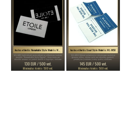
Austos etiketės Remarkable Style Modelis WL-M95
Austos etiketės Usual Style Modelis WL-M50
WL-M95 Individuali austa etiketė su užlenktais kraštais
WL-M50 Etiketė sulankstyta viduriniame modelyje
modelis "Remarkable Style Digital", išsiuvinėta ant
Įprastas stilius, skirtas austi ant tekstilės gaminio,
tekstilės atramos su prekės ženklu ir logotipu, tinkama
pritaikytas įvairiems įvairių spalvų užrašams.
drabužiams ir kitiems tekstilės gaminiams.
130 EUR / 500 vnt.
145 EUR / 500 vnt.
Minimalus kiekis: 500 vnt.
Minimalus kiekis: 500 vnt.
PERSONALIZAVIMAS
PERSONALIZAVIMAS