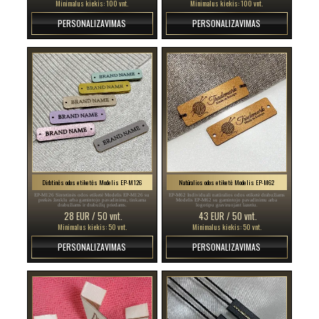
Minimalus kiekis: 100 vnt.
Minimalus kiekis: 100 vnt.
PERSONALIZAVIMAS
PERSONALIZAVIMAS
Dirbtinės odos etiketės Modelis EP-M126
Natūralios odos etiketė Modelis EP-M62
EP-M126 Sintetinės odos etiketė Modelis EP-M126 su
EP-M62 Individuali natūralios odos etiketė drabužiams
prekės ženklu arba gamintojo pavadinimu, tinkama
Modelis EP-M62 su gamintojo pavadinimu arba
drabužiams ir drabužių priedams.
logotipu graviruojant lazeriu.
28 EUR / 50 vnt.
43 EUR / 50 vnt.
Minimalus kiekis: 50 vnt.
Minimalus kiekis: 50 vnt.
PERSONALIZAVIMAS
PERSONALIZAVIMAS