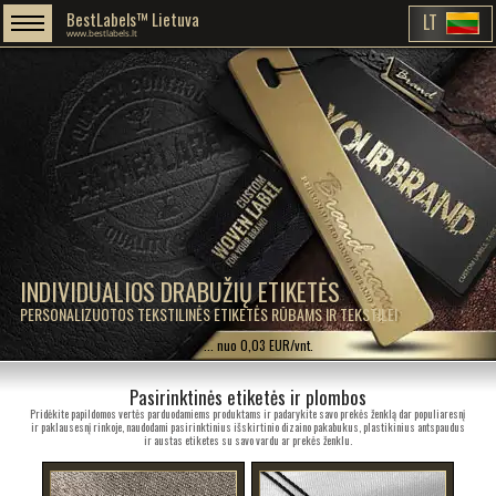
BestLabels™ Lietuva
LT
www.bestlabels.lt
INDIVIDUALIOS DRABUŽIŲ ETIKETĖS
PERSONALIZUOTOS TEKSTILINĖS ETIKETĖS RŪBAMS IR TEKSTILEI
... nuo 0,03 EUR/vnt.
Pasirinktinės etiketės ir plombos
Pridėkite papildomos vertės parduodamiems produktams ir padarykite savo prekės ženklą dar populiaresnį
ir paklausesnį rinkoje, naudodami pasirinktinius išskirtinio dizaino pakabukus, plastikinius antspaudus
ir austas etiketes su savo vardu ar prekės ženklu.