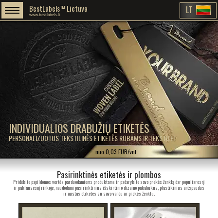
BestLabels™ Lietuva
LT
www.bestlabels.lt
INDIVIDUALIOS DRABUŽIŲ ETIKETĖS
PERSONALIZUOTOS TEKSTILINĖS ETIKETĖS RŪBAMS IR TEKSTILEI
... nuo 0,03 EUR/vnt.
Pasirinktinės etiketės ir plombos
Pridėkite papildomos vertės parduodamiems produktams ir padarykite savo prekės ženklą dar populiaresnį
ir paklausesnį rinkoje, naudodami pasirinktinius išskirtinio dizaino pakabukus, plastikinius antspaudus
ir austas etiketes su savo vardu ar prekės ženklu.