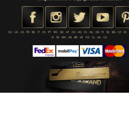
EU
UK
US
FR
BE
IT
ES
PT
RO
DE
AT
CH
HU
PL
NL
DK
FI
SE
BG
CZ
EE
SI
SK
MX
AR
BR
VE
CO
CL
AU
CA