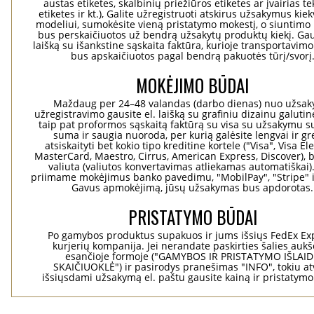
austas etiketes, skalbinių priežiūros etiketes ar įvairias te
etiketes ir kt.), Galite užregistruoti atskirus užsakymus ki
modeliui, sumokėsite vieną pristatymo mokestį, o siuntimo 
bus perskaičiuotos už bendrą užsakytų produktų kiekį. Gaus
laišką su išankstine sąskaita faktūra, kurioje transportavimo
bus apskaičiuotos pagal bendrą pakuotės tūrį/svorį
MOKĖJIMO BŪDAI
Maždaug per 24–48 valandas (darbo dienas) nuo užsa
užregistravimo gausite el. laišką su grafiniu dizainu galuti
taip pat proformos sąskaitą faktūrą su visa su užsakymu su
suma ir saugia nuoroda, per kurią galėsite lengvai ir gre
atsiskaityti bet kokio tipo kreditine kortele ("Visa", Visa El
MasterCard, Maestro, Cirrus, American Express, Discover), b
valiuta (valiutos konvertavimas atliekamas automatiškai)
priimame mokėjimus banko pavedimu, "MobilPay", "Stripe" i
Gavus apmokėjimą, jūsų užsakymas bus apdorotas.
PRISTATYMO BŪDAI
Po gamybos produktus supakuos ir jums išsiųs FedEx Ex
kurjerių kompanija. Jei nerandate paskirties šalies aukš
esančioje formoje ("GAMYBOS IR PRISTATYMO IŠLAI
SKAIČIUOKLĖ") ir pasirodys pranešimas "INFO", tokiu at
išsiųsdami užsakymą el. paštu gausite kainą ir pristatym