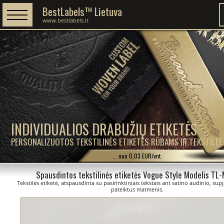
BestLabels™ Lietuva
www.bestlabels.lt
INDIVIDUALIOS DRABUŽIŲ ETIKETĖS
PERSONALIZUOTOS TEKSTILINĖS ETIKETĖS RŪBAMS IR TEKSTILEI
... nuo 0,03 EUR/vnt.
Spausdintos tekstilinės etiketės Vogue Style Modelis TL
Tekstilės etiketė, atspausdinta su pasirinktiniais tekstais ant satino audinio, sup
pateiktus matmenis.