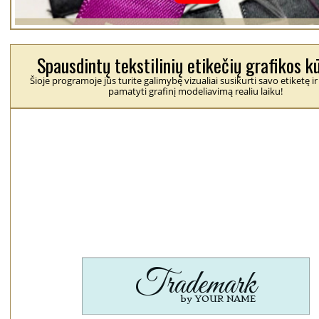
Spausdintų tekstilinių etikečių grafikos k
Šioje programoje jūs turite galimybę vizualiai susikurti savo etiketę ir
pamatyti grafinį modeliavimą realiu laiku!