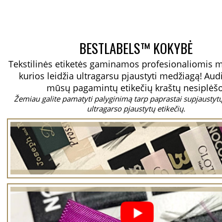
BESTLABELS™ KOKYBĖ
Tekstilinės etiketės gaminamos profesionaliomis 
kurios leidžia ultragarsu pjaustyti medžiagą!
Aud
mūsų pagamintų etikečių kraštų nesiplėšo
Žemiau galite pamatyti palyginimą tarp paprastai supjaustytų 
ultragarso pjaustytų etikečių.