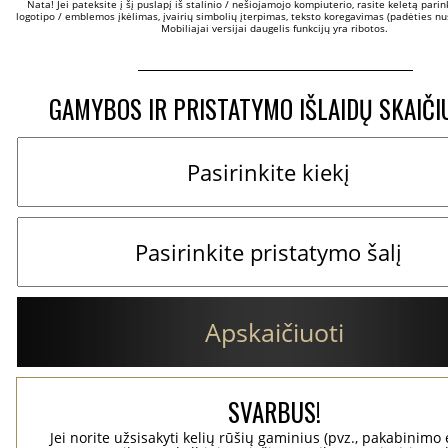
Nata! Jei pateksite į šį puslapį iš stalinio / nešiojamojo kompiuterio, rasite keletą parinkč
logotipo / emblemos įkėlimas, įvairių simbolių įterpimas, teksto koregavimas (padėties nus
Mobiliajai versijai daugelis funkcijų yra ribotos.
GAMYBOS IR PRISTATYMO IŠLAIDŲ SKAIČI
Apskaičiuoti
SVARBUS!
Jei norite užsisakyti kelių rūšių gaminius (pvz., pakabinimo 