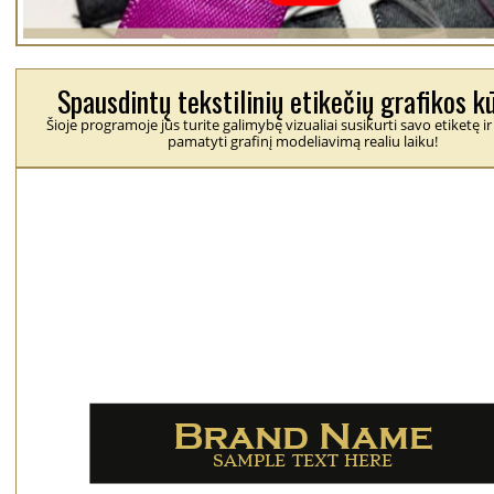
Spausdintų tekstilinių etikečių grafikos k
Šioje programoje jūs turite galimybę vizualiai susikurti savo etiketę ir
pamatyti grafinį modeliavimą realiu laiku!