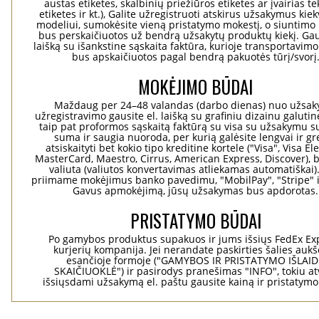
austas etiketes, skalbinių priežiūros etiketes ar įvairias te
etiketes ir kt.), Galite užregistruoti atskirus užsakymus ki
modeliui, sumokėsite vieną pristatymo mokestį, o siuntimo 
bus perskaičiuotos už bendrą užsakytų produktų kiekį. Gaus
laišką su išankstine sąskaita faktūra, kurioje transportavimo
bus apskaičiuotos pagal bendrą pakuotės tūrį/svorį
MOKĖJIMO BŪDAI
Maždaug per 24–48 valandas (darbo dienas) nuo užsa
užregistravimo gausite el. laišką su grafiniu dizainu galuti
taip pat proformos sąskaitą faktūrą su visa su užsakymu su
suma ir saugia nuoroda, per kurią galėsite lengvai ir gre
atsiskaityti bet kokio tipo kreditine kortele ("Visa", Visa El
MasterCard, Maestro, Cirrus, American Express, Discover), b
valiuta (valiutos konvertavimas atliekamas automatiškai)
priimame mokėjimus banko pavedimu, "MobilPay", "Stripe" i
Gavus apmokėjimą, jūsų užsakymas bus apdorotas.
PRISTATYMO BŪDAI
Po gamybos produktus supakuos ir jums išsiųs FedEx Ex
kurjerių kompanija. Jei nerandate paskirties šalies aukš
esančioje formoje ("GAMYBOS IR PRISTATYMO IŠLAI
SKAIČIUOKLĖ") ir pasirodys pranešimas "INFO", tokiu at
išsiųsdami užsakymą el. paštu gausite kainą ir pristatym