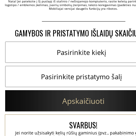
Nata! Jei pateksite į šį puslapį iš stalinio / nešiojamojo kompiuterio, rasite keletą parinkč
logotipo / emblemos įkėlimas, įvairių simbolių įterpimas, teksto koregavimas (padėties nus
Mobiliajai versijai daugelis funkcijų yra ribotos.
GAMYBOS IR PRISTATYMO IŠLAIDŲ SKAIČI
Apskaičiuoti
SVARBUS!
Jei norite užsisakyti kelių rūšių gaminius (pvz., pakabinimo 