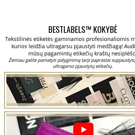
BESTLABELS™ KOKYBĖ
Tekstilinės etiketės gaminamos profesionaliomis 
kurios leidžia ultragarsu pjaustyti medžiagą!
Aud
mūsų pagamintų etikečių kraštų nesiplėšo
Žemiau galite pamatyti palyginimą tarp paprastai supjaustytų 
ultragarso pjaustytų etikečių.