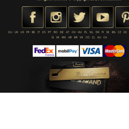
EU
UK
US
FR
BE
IT
ES
PT
RO
DE
AT
CH
HU
PL
NL
DK
FI
SE
BG
CZ
EE
SI
SK
MX
AR
BR
VE
CO
CL
AU
CA