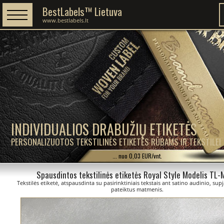
BestLabels™ Lietuva
www.bestlabels.lt
INDIVIDUALIOS DRABUŽIŲ ETIKETĖS
PERSONALIZUOTOS TEKSTILINĖS ETIKETĖS RŪBAMS IR TEKSTILEI
... nuo 0,03 EUR/vnt.
Spausdintos tekstilinės etiketės Royal Style Modelis TL
Tekstilės etiketė, atspausdinta su pasirinktiniais tekstais ant satino audinio, sup
pateiktus matmenis.