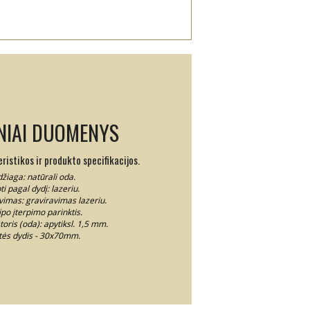
NIAI DUOMENYS
istikos ir produkto specifikacijos.
žiaga: natūrali oda.
pti pagal dydį: lazeriu.
vimas: graviravimas lazeriu.
po įterpimo parinktis.
oris (oda): apytiksl. 1,5 mm.
tės dydis - 30x70mm.