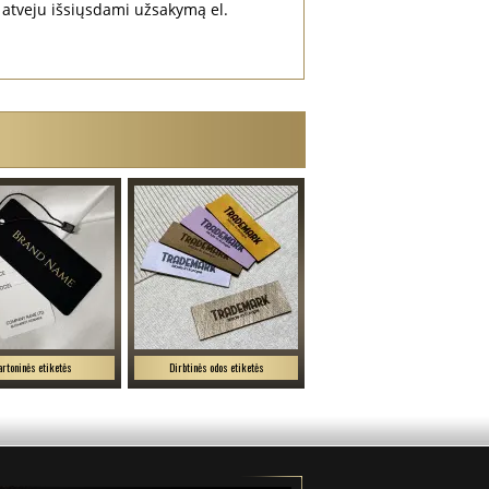
atveju išsiųsdami užsakymą el.
artoninės etiketės
Dirbtinės odos etiketės