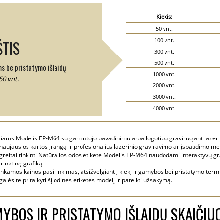
Kiekis:
50 vnt.
100 vnt.
TIS
300 vnt.
500 vnt.
ms be pristatymo išlaidų
1000 vnt.
50 vnt.
2000 vnt.
3000 vnt.
4000 vnt.
5000 vnt.
užiams Modelis EP-M64 su gamintojo pavadinimu arba logotipu graviruojant lazeriu
naujausios kartos įrangą ir profesionalius lazerinio graviravimo ar įspaudimo me
 greitai tinkinti Natūralios odos etiketė Modelis EP-M64 naudodami interaktyvų gra
rinktinę grafiką.
nkamos kainos pasirinkimas, atsižvelgiant į kiekį ir gamybos bei pristatymo termi
 galėsite pritaikyti šį odinės etiketės modelį ir pateikti užsakymą.
YBOS IR PRISTATYMO IŠLAIDŲ SKAIČIU