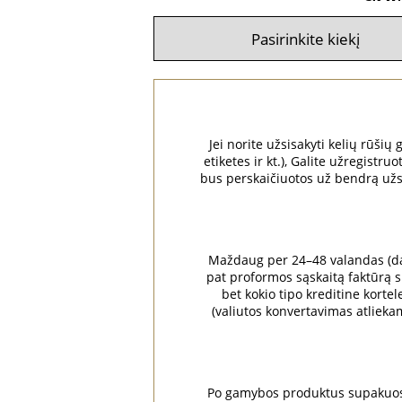
Jei norite užsisakyti kelių rūšių
etiketes ir kt.), Galite užregist
bus perskaičiuotos už bendrą užsak
Maždaug per 24–48 valandas (dar
pat proformos sąskaitą faktūrą su
bet kokio tipo kreditine kortel
(valiutos konvertavimas atliek
Po gamybos produktus supakuos i