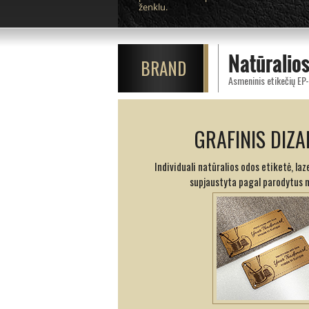
ženklu.
Natūralio
BRAND
Asmeninis etikečių EP
GRAFINIS DIZA
Individuali natūralios odos etiketė, laz
supjaustyta pagal parodytus 