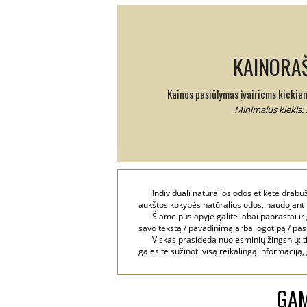
KAINORAŠ
Kainos pasiūlymas įvairiems kiekia
Minimalus kiekis: 
Individuali natūralios odos etiketė drab
aukštos kokybės natūralios odos, naudojant 
Šiame puslapyje galite labai paprastai ir
savo tekstą / pavadinimą arba logotipą / pasi
Viskas prasideda nuo esminių žingsnių: ti
galėsite sužinoti visą reikalingą informaciją,
GAM