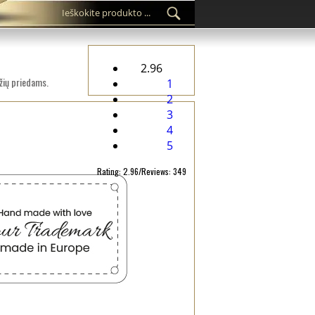
2.96
žių priedams.
1
2
3
4
5
Rating: 2.96/Reviews: 349