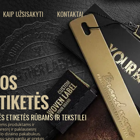
KAIP UŽSISAKYTI
KONTAKTAI
IOS
TIKETĖS
S ETIKETĖS RŪBAMS IR TEKSTILEI
ems produktams ir
resnį ir paklausesnį
inio dizaino pakabukus,
 su savo vardu ar prekės