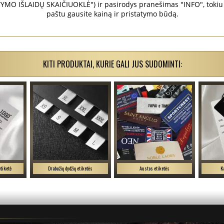
MO IŠLAIDŲ SKAIČIUOKLĖ") ir pasirodys pranešimas "INFO", tokiu 
paštu gausite kainą ir pristatymo būdą.
KITI PRODUKTAI, KURIE GALI JUS SUDOMINTI:
etiketė
Drabužių dydžių etiketės
Austos etiketės
K