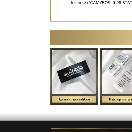
formoje ("GAMYBOS IR PRISTATY
Spausdintos audinių etiketės
Drabužių priežiūros 