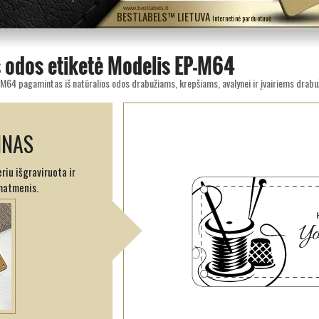
www.bestlabels.lt
BESTLABELS™ LIETUVA
Internetinė parduotuvė
s odos etiketė Modelis EP-M64
-M64 pagamintas iš natūralios odos drabužiams, krepšiams, avalynei ir įvairiems drabu
INAS
eriu išgraviruota ir
matmenis.