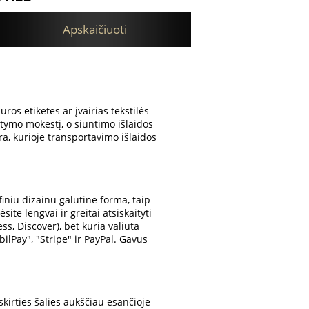
Apskaičiuoti
ūros etiketes ar įvairias tekstilės
atymo mokestį, o siuntimo išlaidos
ra, kurioje transportavimo išlaidos
niu dizainu galutine forma, taip
te lengvai ir greitai atsiskaityti
ss, Discover), bet kuria valiuta
Pay", "Stripe" ir PayPal. Gavus
irties šalies aukščiau esančioje