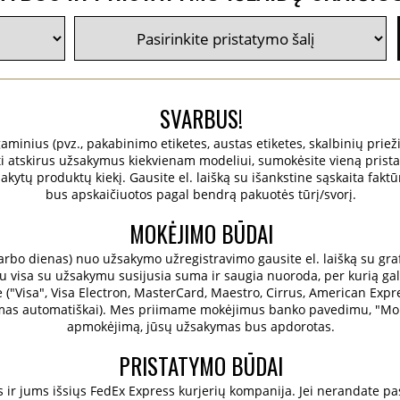
SVARBUS!
 gaminius (pvz., pakabinimo etiketes, austas etiketes, skalbinių prieži
ruoti atskirus užsakymus kiekvienam modeliui, sumokėsite vieną prist
ytų produktų kiekį. Gausite el. laišką su išankstine sąskaita faktū
bus apskaičiuotos pagal bendrą pakuotės tūrį/svorį.
MOKĖJIMO BŪDAI
bo dienas) nuo užsakymo užregistravimo gausite el. laišką su grafi
 visa su užsakymu susijusia suma ir saugia nuoroda, per kurią galėsi
e ("Visa", Visa Electron, MasterCard, Maestro, Cirrus, American Expre
amas automatiškai). Mes priimame mokėjimus banko pavedimu, "Mobil
apmokėjimą, jūsų užsakymas bus apdorotas.
PRISTATYMO BŪDAI
r jums išsiųs FedEx Express kurjerių kompanija. Jei nerandate pask