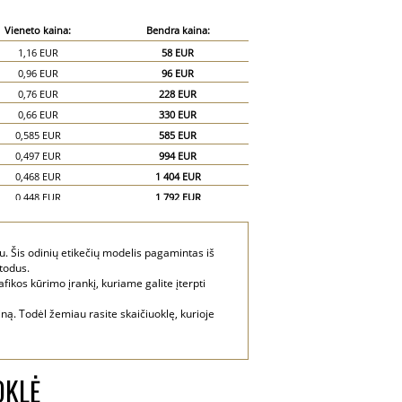
Vieneto kaina:
Bendra kaina:
1,16 EUR
58 EUR
0,96 EUR
96 EUR
0,76 EUR
228 EUR
0,66 EUR
330 EUR
0,585 EUR
585 EUR
0,497 EUR
994 EUR
0,468 EUR
1 404 EUR
0,448 EUR
1 792 EUR
0,44 EUR
2 200 EUR
. Šis odinių etikečių modelis pagamintas iš
todus.
fikos kūrimo įrankį, kuriame galite įterpti
ną. Todėl žemiau rasite skaičiuoklę, kurioje
OKLĖ