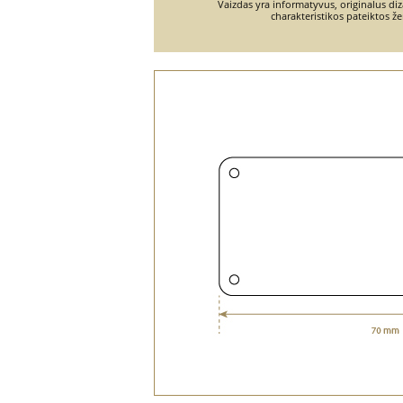
Vaizdas yra informatyvus, originalus diz
charakteristikos pateiktos ž