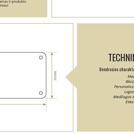
ainas ir produkto
emiau!
TECHNI
Bendrosios charakter
Med
Iškir
Personaliza
Logoti
Medžiagos st
Etike