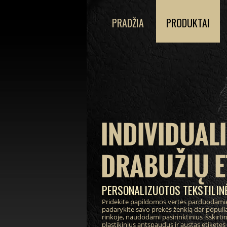
PRADŽIA
PRODUKTAI
INDIVIDUAL
DRABUŽIŲ E
PERSONALIZUOTOS TEKSTILINĖ
Pridėkite papildomos vertės parduodami
padarykite savo prekės ženklą dar populia
rinkoje, naudodami pasirinktinius išskirt
plastikinius antspaudus ir austas etiketes