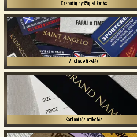
Drabužių dydžių etiketės
Austos etiketės
Kartoninės etiketės