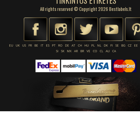
TINKINTOS ETIKETĖS
All rights reserved © Copyright 2026 Bestlabels.lt
EU
UK
US
FR
BE
IT
ES
PT
RO
DE
AT
CH
HU
PL
NL
DK
FI
SE
BG
CZ
EE
SI
SK
MX
AR
BR
VE
CO
CL
AU
CA