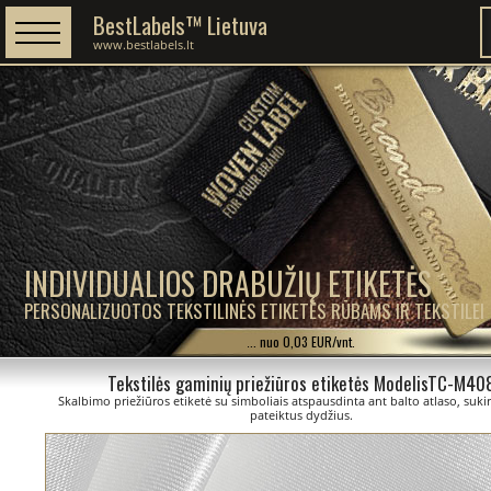
BestLabels™ Lietuva
www.bestlabels.lt
INDIVIDUALIOS DRABUŽIŲ ETIKETĖS
PERSONALIZUOTOS TEKSTILINĖS ETIKETĖS RŪBAMS IR TEKSTILEI
... nuo 0,03 EUR/vnt.
Tekstilės gaminių priežiūros etiketės ModelisTC-M40
Skalbimo priežiūros etiketė su simboliais atspausdinta ant balto atlaso, suki
pateiktus dydžius.