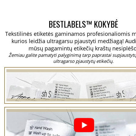
BESTLABELS™ KOKYBĖ
Tekstilinės etiketės gaminamos profesionaliomis 
kurios leidžia ultragarsu pjaustyti medžiagą!
Aud
mūsų pagamintų etikečių kraštų nesiplėšo
Žemiau galite pamatyti palyginimą tarp paprastai supjaustytų 
ultragarso pjaustytų etikečių.