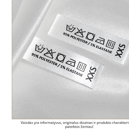
Vaizdas yra informatyvus, originalus dizainas ir produkto charakteri
pateiktos žemiau!