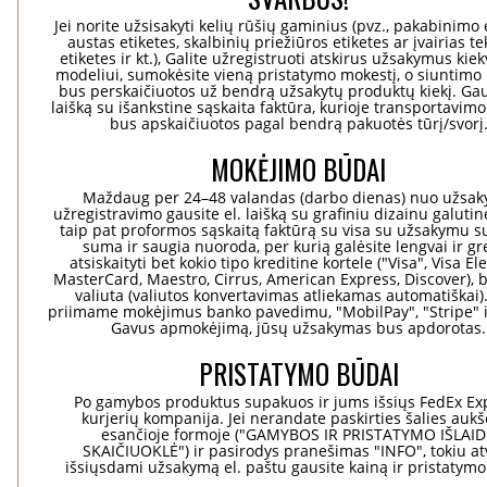
Jei norite užsisakyti kelių rūšių gaminius (pvz., pakabinimo 
austas etiketes, skalbinių priežiūros etiketes ar įvairias te
etiketes ir kt.), Galite užregistruoti atskirus užsakymus ki
modeliui, sumokėsite vieną pristatymo mokestį, o siuntimo 
bus perskaičiuotos už bendrą užsakytų produktų kiekį. Gaus
laišką su išankstine sąskaita faktūra, kurioje transportavimo
bus apskaičiuotos pagal bendrą pakuotės tūrį/svorį
MOKĖJIMO BŪDAI
Maždaug per 24–48 valandas (darbo dienas) nuo užsa
užregistravimo gausite el. laišką su grafiniu dizainu galuti
taip pat proformos sąskaitą faktūrą su visa su užsakymu su
suma ir saugia nuoroda, per kurią galėsite lengvai ir gre
atsiskaityti bet kokio tipo kreditine kortele ("Visa", Visa El
MasterCard, Maestro, Cirrus, American Express, Discover), b
valiuta (valiutos konvertavimas atliekamas automatiškai)
priimame mokėjimus banko pavedimu, "MobilPay", "Stripe" i
Gavus apmokėjimą, jūsų užsakymas bus apdorotas.
PRISTATYMO BŪDAI
Po gamybos produktus supakuos ir jums išsiųs FedEx Ex
kurjerių kompanija. Jei nerandate paskirties šalies aukš
esančioje formoje ("GAMYBOS IR PRISTATYMO IŠLAI
SKAIČIUOKLĖ") ir pasirodys pranešimas "INFO", tokiu at
išsiųsdami užsakymą el. paštu gausite kainą ir pristatym