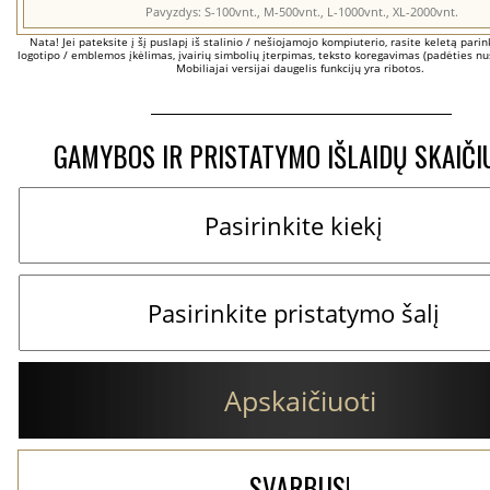
Nata! Jei pateksite į šį puslapį iš stalinio / nešiojamojo kompiuterio, rasite keletą parinkč
logotipo / emblemos įkėlimas, įvairių simbolių įterpimas, teksto koregavimas (padėties nus
Mobiliajai versijai daugelis funkcijų yra ribotos.
GAMYBOS IR PRISTATYMO IŠLAIDŲ SKAIČI
Apskaičiuoti
SVARBUS!