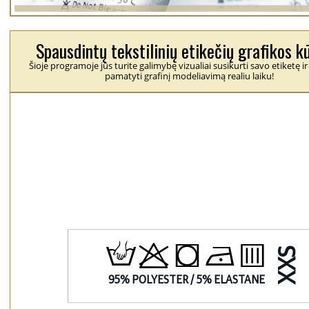
Spausdintų tekstilinių etikečių grafikos k
Šioje programoje jūs turite galimybę vizualiai susikurti savo etiketę ir
pamatyti grafinį modeliavimą realiu laiku!
H
p
j
N
b