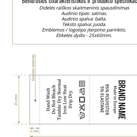
Bendrosios charakteristikos ir produkto specifikac
Didelės raiškos skaitmeninis spausdinimas
Audinio tipas: satinas.
Audinio spalva: balta.
Teksto spalva: juoda.
Emblemos / logotipo įterpimo parinktis.
Etiketės dydis - 25x60mm.
Siuvimo rezervas