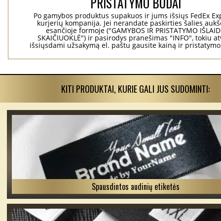
PRISTATYMO BŪDAI
Po gamybos produktus supakuos ir jums išsiųs FedEx Ex
kurjerių kompanija. Jei nerandate paskirties šalies aukš
esančioje formoje ("GAMYBOS IR PRISTATYMO IŠLAI
SKAIČIUOKLĖ") ir pasirodys pranešimas "INFO", tokiu at
išsiųsdami užsakymą el. paštu gausite kainą ir pristatym
KITI PRODUKTAI, KURIE GALI JUS SUDOMINTI:
Spausdintos audinių etiketės