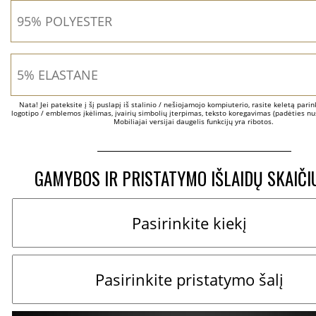
Nata! Jei pateksite į šį puslapį iš stalinio / nešiojamojo kompiuterio, rasite keletą parinkč
logotipo / emblemos įkėlimas, įvairių simbolių įterpimas, teksto koregavimas (padėties nus
Mobiliajai versijai daugelis funkcijų yra ribotos.
GAMYBOS IR PRISTATYMO IŠLAIDŲ SKAIČI