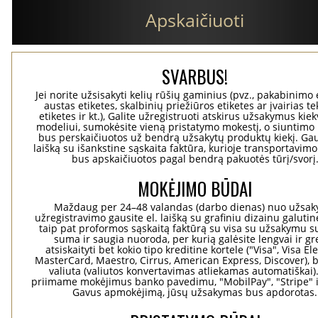
Apskaičiuoti
SVARBUS!
Jei norite užsisakyti kelių rūšių gaminius (pvz., pakabinimo 
austas etiketes, skalbinių priežiūros etiketes ar įvairias te
etiketes ir kt.), Galite užregistruoti atskirus užsakymus ki
modeliui, sumokėsite vieną pristatymo mokestį, o siuntimo 
bus perskaičiuotos už bendrą užsakytų produktų kiekį. Gaus
laišką su išankstine sąskaita faktūra, kurioje transportavimo
bus apskaičiuotos pagal bendrą pakuotės tūrį/svorį
MOKĖJIMO BŪDAI
Maždaug per 24–48 valandas (darbo dienas) nuo užsa
užregistravimo gausite el. laišką su grafiniu dizainu galuti
taip pat proformos sąskaitą faktūrą su visa su užsakymu su
suma ir saugia nuoroda, per kurią galėsite lengvai ir gre
atsiskaityti bet kokio tipo kreditine kortele ("Visa", Visa El
MasterCard, Maestro, Cirrus, American Express, Discover), b
valiuta (valiutos konvertavimas atliekamas automatiškai)
priimame mokėjimus banko pavedimu, "MobilPay", "Stripe" i
Gavus apmokėjimą, jūsų užsakymas bus apdorotas.