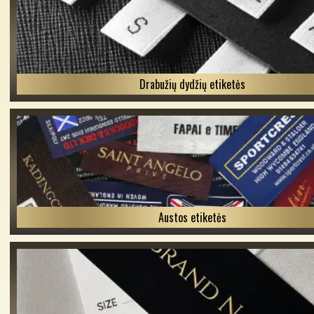
Drabužių dydžių etiketės
Austos etiketės