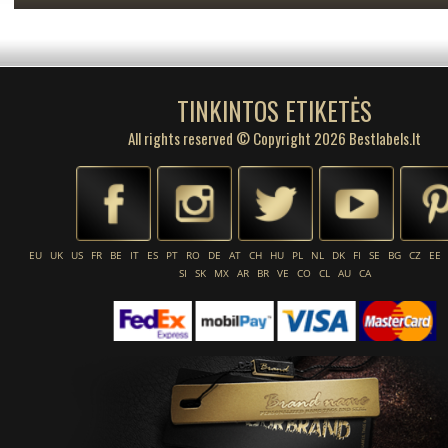
TINKINTOS ETIKETĖS
All rights reserved © Copyright 2026 Bestlabels.lt
EU
UK
US
FR
BE
IT
ES
PT
RO
DE
AT
CH
HU
PL
NL
DK
FI
SE
BG
CZ
EE
SI
SK
MX
AR
BR
VE
CO
CL
AU
CA