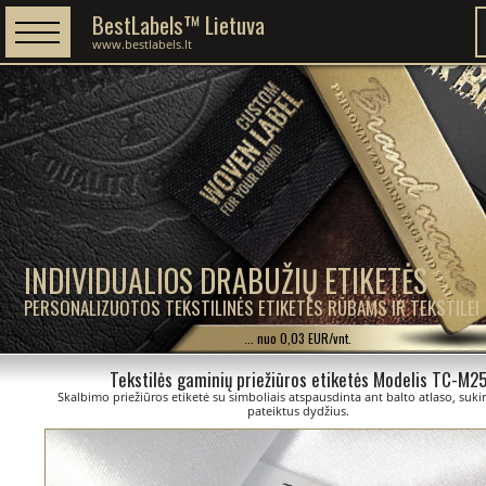
BestLabels™ Lietuva
www.bestlabels.lt
INDIVIDUALIOS DRABUŽIŲ ETIKETĖS
PERSONALIZUOTOS TEKSTILINĖS ETIKETĖS RŪBAMS IR TEKSTILEI
... nuo 0,03 EUR/vnt.
Tekstilės gaminių priežiūros etiketės Modelis TC-M2
Skalbimo priežiūros etiketė su simboliais atspausdinta ant balto atlaso, suki
pateiktus dydžius.