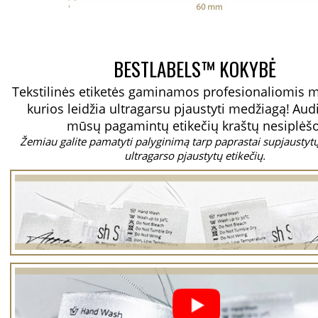
BESTLABELS™ KOKYBĖ
Tekstilinės etiketės gaminamos profesionaliomis 
kurios leidžia ultragarsu pjaustyti medžiagą!
Aud
mūsų pagamintų etikečių kraštų nesiplėšo
Žemiau galite pamatyti palyginimą tarp paprastai supjaustytų 
ultragarso pjaustytų etikečių.