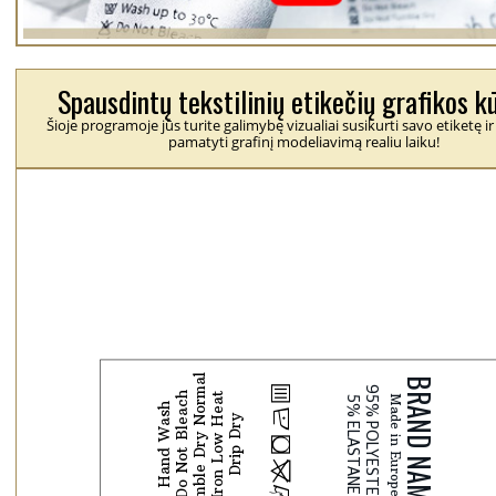
Spausdintų tekstilinių etikečių grafikos k
Šioje programoje jūs turite galimybę vizualiai susikurti savo etiketę ir
pamatyti grafinį modeliavimą realiu laiku!
Tumble Dry Normal
b
Do Not Bleach
Iron Low Heat
Hand Wash
N
Drip Dry
j
p