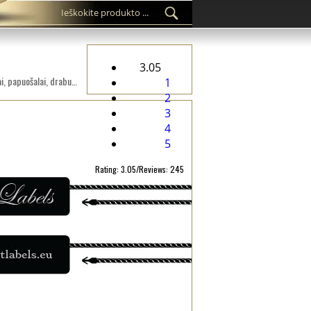
3.05
Pasirinktinis plastikinių plombų etikečių ST-M241 mados gaminiams, tokiems kaip drabužiai, avalynė, krepšiai, papuošalai, drabužių aksesuarai ir kt.
1
2
3
4
5
Rating: 3.05/Reviews: 245