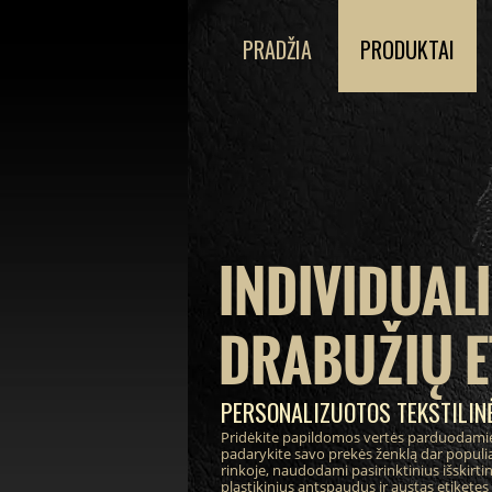
PRADŽIA
PRODUKTAI
INDIVIDUAL
DRABUŽIŲ E
PERSONALIZUOTOS TEKSTILINĖ
Pridėkite papildomos vertės parduodami
padarykite savo prekės ženklą dar populia
rinkoje, naudodami pasirinktinius išskirt
plastikinius antspaudus ir austas etiketes