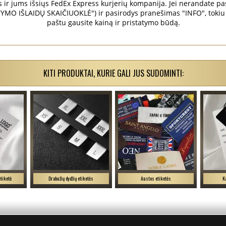
r jums išsiųs FedEx Express kurjerių kompanija. Jei nerandate pask
MO IŠLAIDŲ SKAIČIUOKLĖ") ir pasirodys pranešimas "INFO", tokiu 
paštu gausite kainą ir pristatymo būdą.
KITI PRODUKTAI, KURIE GALI JUS SUDOMINTI:
etiketė
Drabužių dydžių etiketės
Austos etiketės
K