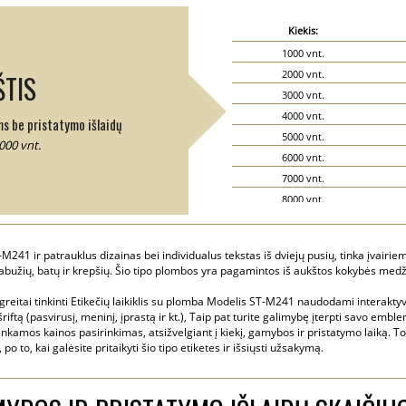
Kiekis:
1000 vnt.
2000 vnt.
TIS
3000 vnt.
4000 vnt.
ms be pristatymo išlaidų
5000 vnt.
000 vnt.
6000 vnt.
7000 vnt.
8000 vnt.
9000 vnt.
10000 vnt.
-M241 ir patrauklus dizainas bei individualus tekstas iš dviejų pusių, tinka įvairi
15000 vnt.
drabužių, batų ir krepšių. Šio tipo plombos yra pagamintos iš aukštos kokybės me
20000 vnt.
 greitai tinkinti Etikečių laikiklis su plomba Modelis ST-M241 naudodami interaktyv
iftą (pasvirusį, meninį, įprastą ir kt.), Taip pat turite galimybę įterpti savo emb
nkamos kainos pasirinkimas, atsižvelgiant į kiekį, gamybos ir pristatymo laiką. To
po to, kai galėsite pritaikyti šio tipo etiketes ir išsiųsti užsakymą.