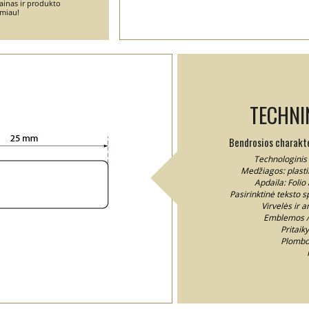
ainas ir produkto
emiau!
TECHNI
Bendrosios charakter
Technologinis 
Medžiagos: plastik
Apdaila: Folio
Pasirinktinė teksto s
Virvelės ir 
Emblemos / 
Pritaiky
Plombo