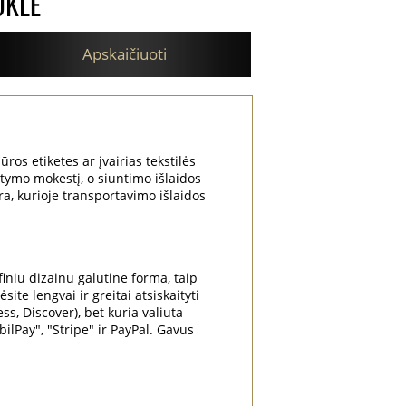
OKLĖ
Apskaičiuoti
ūros etiketes ar įvairias tekstilės
atymo mokestį, o siuntimo išlaidos
ra, kurioje transportavimo išlaidos
niu dizainu galutine forma, taip
te lengvai ir greitai atsiskaityti
ss, Discover), bet kuria valiuta
Pay", "Stripe" ir PayPal. Gavus