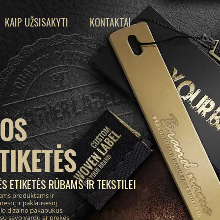
KAIP UŽSISAKYTI
KONTAKTAI
IOS
TIKETĖS
S ETIKETĖS RŪBAMS IR TEKSTILEI
ems produktams ir
resnį ir paklausesnį
inio dizaino pakabukus,
 su savo vardu ar prekės