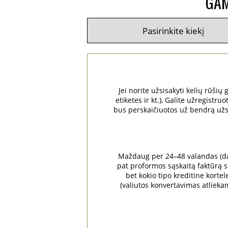
GAM
Jei norite užsisakyti kelių rūšių
etiketes ir kt.), Galite užregist
bus perskaičiuotos už bendrą užsak
Maždaug per 24–48 valandas (dar
pat proformos sąskaitą faktūrą su
bet kokio tipo kreditine kortel
(valiutos konvertavimas atliek