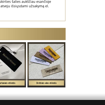
irties šalies aukščiau esančioje
atveju išsiųsdami užsakymą el.
artoninės etiketės
Dirbtinės odos etiketės