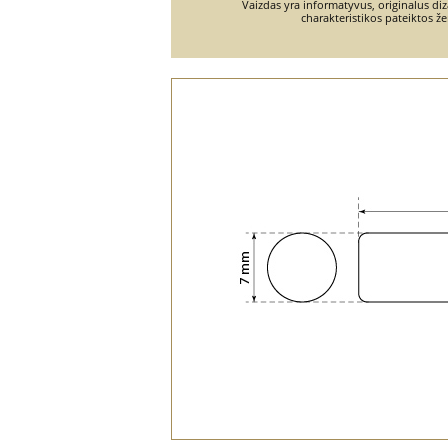
Vaizdas yra informatyvus, originalus diz
charakteristikos pateiktos ž