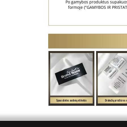
Po gamybos produktus supakuos i
formoje ("GAMYBOS IR PRISTATY
Spausdintos audinių etiketės
Drabužių priežiūros 