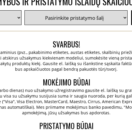
YBOS IR PRISTATYMO IŠLAIDŲ SKAIČIU
SVARBUS!
 gaminius (pvz., pakabinimo etiketes, austas etiketes, skalbinių prieži
ruoti atskirus užsakymus kiekvienam modeliui, sumokėsite vieną prist
ytų produktų kiekį. Gausite el. laišką su išankstine sąskaita faktū
bus apskaičiuotos pagal bendrą pakuotės tūrį/svorį.
MOKĖJIMO BŪDAI
bo dienas) nuo užsakymo užregistravimo gausite el. laišką su grafi
 visa su užsakymu susijusia suma ir saugia nuoroda, per kurią galėsi
e ("Visa", Visa Electron, MasterCard, Maestro, Cirrus, American Expre
amas automatiškai). Mes priimame mokėjimus banko pavedimu, "Mobil
apmokėjimą, jūsų užsakymas bus apdorotas.
PRISTATYMO BŪDAI