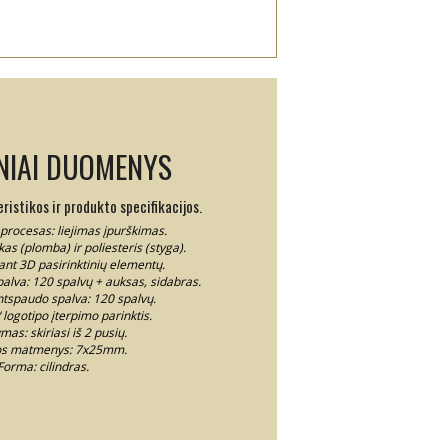
NIAI DUOMENYS
istikos ir produkto specifikacijos.
procesas: liejimas įpurškimas.
as (plomba) ir poliesteris (styga).
 ant 3D pasirinktinių elementų.
palva: 120 spalvų + auksas, sidabras.
antspaudo spalva: 120 spalvų.
logotipo įterpimo parinktis.
mas: skiriasi iš 2 pusių.
s matmenys: 7x25mm.
Forma: cilindras.