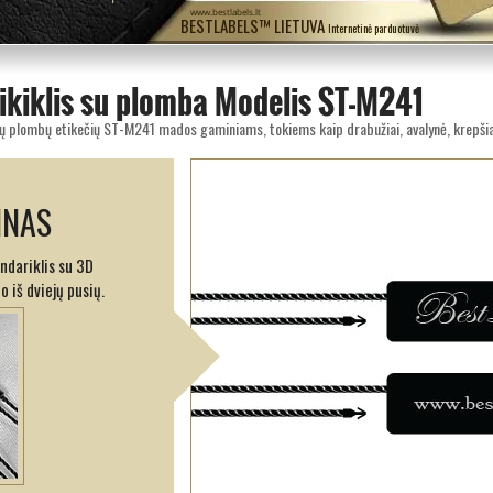
www.bestlabels.lt
BESTLABELS™ LIETUVA
Internetinė parduotuvė
aikiklis su plomba Modelis ST-M241
INAS
ndariklis su 3D
o iš dviejų pusių.