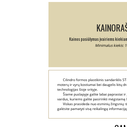
KAINORAŠ
Kainos pasiūlymas įvairiems kiekia
Minimalus kiekis: 1
Cilindro formos plastikinis sandariklis ST
moterų ir vyrų kostiumai bei daugelis kitų 
technologijas šioje srityje.
Šiame puslapyje galite labai paprastai ir
vardus, kuriems galite pasirinkti mėgstamą šr
Viskas prasideda nuo esminių žingsnių: ti
galėsite pamatyti visą reikalingą informaciją, 