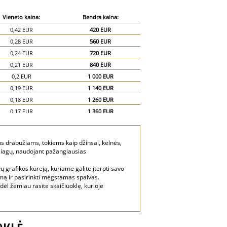
Vieneto kaina:
Bendra kaina:
0,42 EUR
420 EUR
0,28 EUR
560 EUR
0,24 EUR
720 EUR
0,21 EUR
840 EUR
0,2 EUR
1 000 EUR
0,19 EUR
1 140 EUR
0,18 EUR
1 260 EUR
0,17 EUR
1 360 EUR
0,16 EUR
1 440 EUR
0,15 EUR
1 500 EUR
ems drabužiams, tokiems kaip džinsai, kelnės,
0,13 EUR
1 950 EUR
džiagų, naudojant pažangiausias
0,12 EUR
2 400 EUR
ų grafikos kūrėją, kuriame galite įterpti savo
lemą ir pasirinkti mėgstamas spalvas.
dėl žemiau rasite skaičiuoklę, kurioje