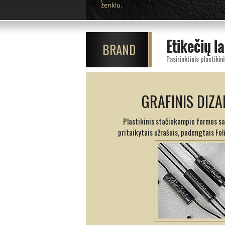
ženklu.
Etikečių l
BRAND
GRAFINIS DIZA
Plastikinis stačiakampio formos sa
pritaikytais užrašais, padengtais Foli