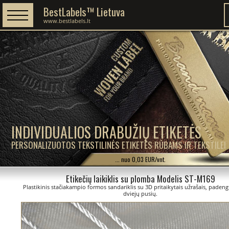
BestLabels™ Lietuva
www.bestlabels.lt
INDIVIDUALIOS DRABUŽIŲ ETIKETĖS
PERSONALIZUOTOS TEKSTILINĖS ETIKETĖS RŪBAMS IR TEKSTILEI
... nuo 0,03 EUR/vnt.
Etikečių laikiklis su plomba Modelis ST-M169
Plastikinis stačiakampio formos sandariklis su 3D pritaikytais užrašais, padengt
dviejų pusių.