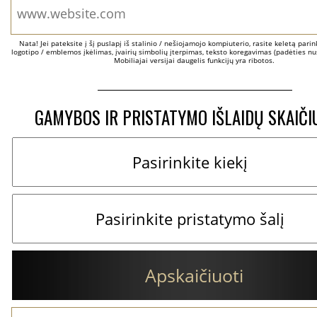
Nata! Jei pateksite į šį puslapį iš stalinio / nešiojamojo kompiuterio, rasite keletą parinkč
logotipo / emblemos įkėlimas, įvairių simbolių įterpimas, teksto koregavimas (padėties nus
Mobiliajai versijai daugelis funkcijų yra ribotos.
GAMYBOS IR PRISTATYMO IŠLAIDŲ SKAIČI
Apskaičiuoti