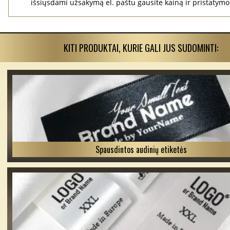
išsiųsdami užsakymą el. paštu gausite kainą ir pristatym
KITI PRODUKTAI, KURIE GALI JUS SUDOMINTI:
Spausdintos audinių etiketės