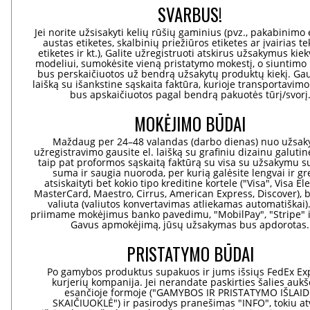
SVARBUS!
Jei norite užsisakyti kelių rūšių gaminius (pvz., pakabinimo 
austas etiketes, skalbinių priežiūros etiketes ar įvairias te
etiketes ir kt.), Galite užregistruoti atskirus užsakymus ki
modeliui, sumokėsite vieną pristatymo mokestį, o siuntimo 
bus perskaičiuotos už bendrą užsakytų produktų kiekį. Gaus
laišką su išankstine sąskaita faktūra, kurioje transportavimo
bus apskaičiuotos pagal bendrą pakuotės tūrį/svorį
MOKĖJIMO BŪDAI
Maždaug per 24–48 valandas (darbo dienas) nuo užsa
užregistravimo gausite el. laišką su grafiniu dizainu galuti
taip pat proformos sąskaitą faktūrą su visa su užsakymu su
suma ir saugia nuoroda, per kurią galėsite lengvai ir gre
atsiskaityti bet kokio tipo kreditine kortele ("Visa", Visa El
MasterCard, Maestro, Cirrus, American Express, Discover), b
valiuta (valiutos konvertavimas atliekamas automatiškai)
priimame mokėjimus banko pavedimu, "MobilPay", "Stripe" i
Gavus apmokėjimą, jūsų užsakymas bus apdorotas.
PRISTATYMO BŪDAI
Po gamybos produktus supakuos ir jums išsiųs FedEx Ex
kurjerių kompanija. Jei nerandate paskirties šalies aukš
esančioje formoje ("GAMYBOS IR PRISTATYMO IŠLAI
SKAIČIUOKLĖ") ir pasirodys pranešimas "INFO", tokiu at