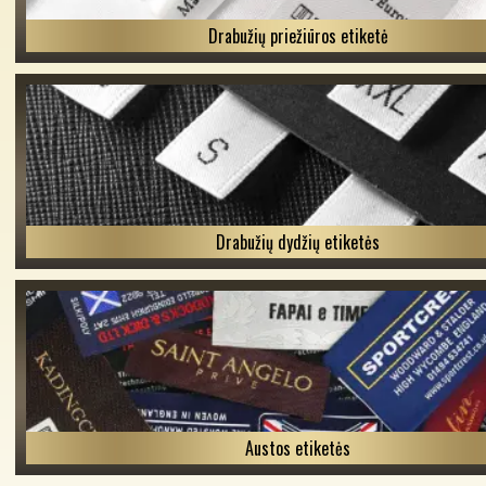
Drabužių priežiūros etiketė
Drabužių dydžių etiketės
Austos etiketės