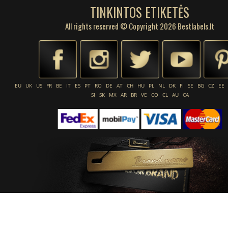
TINKINTOS ETIKETĖS
All rights reserved © Copyright 2026 Bestlabels.lt
EU
UK
US
FR
BE
IT
ES
PT
RO
DE
AT
CH
HU
PL
NL
DK
FI
SE
BG
CZ
EE
SI
SK
MX
AR
BR
VE
CO
CL
AU
CA