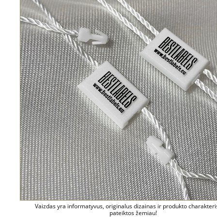
Vaizdas yra informatyvus, originalus dizainas ir produkto charakteri
pateiktos žemiau!