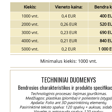
Kiekis:
Vieneto kaina:
Bendra k
1000 vnt.
0,4 EUR
400 E
2000 vnt.
0,26 EUR
520 E
3000 vnt.
0,23 EUR
690 E
4000 vnt.
0,21 EUR
840 E
5000 vnt.
0,2 EUR
1 000 
Minimalus kiekis: 1000 vnt.
TECHNINIAI DUOMENYS
Bendrosios charakteristikos ir produkto specifikac
Technologinis procesas: liejimas įpurškimas.
Medžiagos: plastikas (plomba) ir poliesteris (styga)
Apdaila: Folio ant 3D pasirinktinių elementų.
Pasirinktinė teksto spalva: 120 spalvų + auksas, sidab
Virvelės ir antspaudo spalva: 120 spalvų.