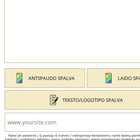
ANTSPAUDO SPALVA
LAIDO SP
TEKSTO/LOGOTIPO SPALVA
Nata! Jei pateksite į šį puslapį iš stalinio / nešiojamojo kompiuterio, rasite keletą parinkč
logotipo / emblemos įkėlimas, įvairių simbolių įterpimas, teksto koregavimas (padėties nus