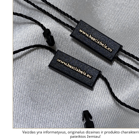
Vaizdas yra informatyvus, originalus dizainas ir produkto charakteri
pateiktos žemiau!