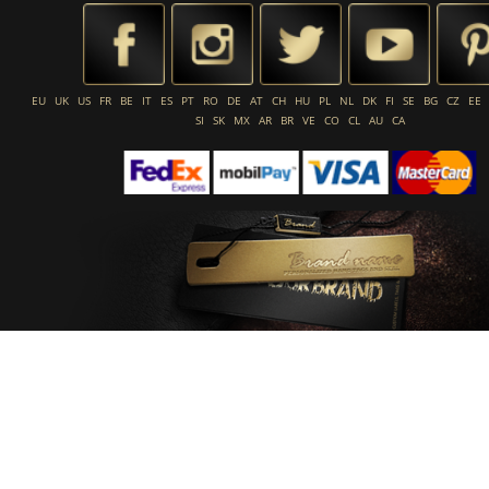
EU
UK
US
FR
BE
IT
ES
PT
RO
DE
AT
CH
HU
PL
NL
DK
FI
SE
BG
CZ
EE
SI
SK
MX
AR
BR
VE
CO
CL
AU
CA