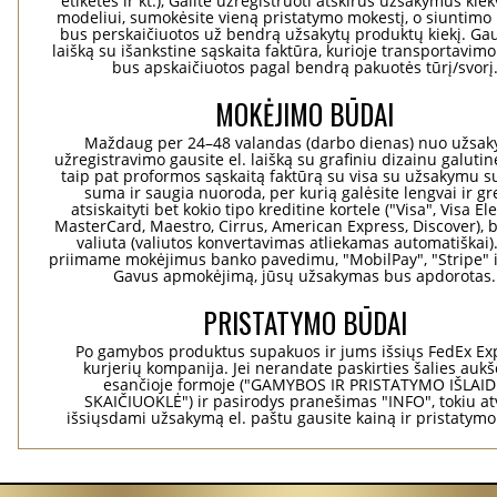
etiketes ir kt.), Galite užregistruoti atskirus užsakymus ki
modeliui, sumokėsite vieną pristatymo mokestį, o siuntimo 
bus perskaičiuotos už bendrą užsakytų produktų kiekį. Gaus
laišką su išankstine sąskaita faktūra, kurioje transportavimo
bus apskaičiuotos pagal bendrą pakuotės tūrį/svorį
MOKĖJIMO BŪDAI
Maždaug per 24–48 valandas (darbo dienas) nuo užsa
užregistravimo gausite el. laišką su grafiniu dizainu galuti
taip pat proformos sąskaitą faktūrą su visa su užsakymu su
suma ir saugia nuoroda, per kurią galėsite lengvai ir gre
atsiskaityti bet kokio tipo kreditine kortele ("Visa", Visa El
MasterCard, Maestro, Cirrus, American Express, Discover), b
valiuta (valiutos konvertavimas atliekamas automatiškai)
priimame mokėjimus banko pavedimu, "MobilPay", "Stripe" i
Gavus apmokėjimą, jūsų užsakymas bus apdorotas.
PRISTATYMO BŪDAI
Po gamybos produktus supakuos ir jums išsiųs FedEx Ex
kurjerių kompanija. Jei nerandate paskirties šalies aukš
esančioje formoje ("GAMYBOS IR PRISTATYMO IŠLAI
SKAIČIUOKLĖ") ir pasirodys pranešimas "INFO", tokiu at
išsiųsdami užsakymą el. paštu gausite kainą ir pristatym