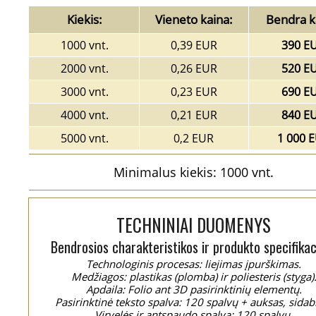
Kiekis:
Vieneto kaina:
Bendra k
1000 vnt.
0,39 EUR
390 E
2000 vnt.
0,26 EUR
520 E
3000 vnt.
0,23 EUR
690 E
4000 vnt.
0,21 EUR
840 E
5000 vnt.
0,2 EUR
1 000 
Minimalus kiekis: 1000 vnt.
TECHNINIAI DUOMENYS
Bendrosios charakteristikos ir produkto specifikac
Technologinis procesas: liejimas įpurškimas.
Medžiagos: plastikas (plomba) ir poliesteris (styga)
Apdaila: Folio ant 3D pasirinktinių elementų.
Pasirinktinė teksto spalva: 120 spalvų + auksas, sidab
Virvelės ir antspaudo spalva: 120 spalvų.