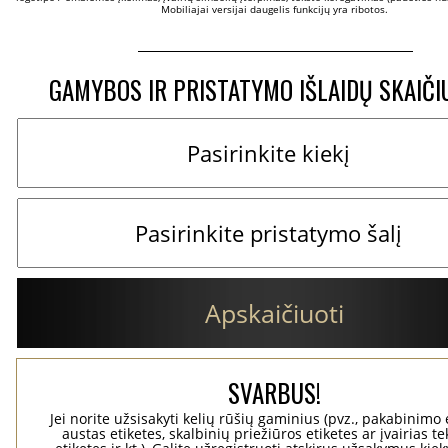
Mobiliajai versijai daugelis funkcijų yra ribotos.
GAMYBOS IR PRISTATYMO IŠLAIDŲ SKAIČI
Apskaičiuoti
SVARBUS!
Jei norite užsisakyti kelių rūšių gaminius (pvz., pakabinimo 
austas etiketes, skalbinių priežiūros etiketes ar įvairias te