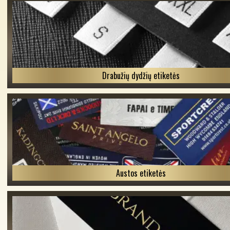
Drabužių dydžių etiketės
Austos etiketės