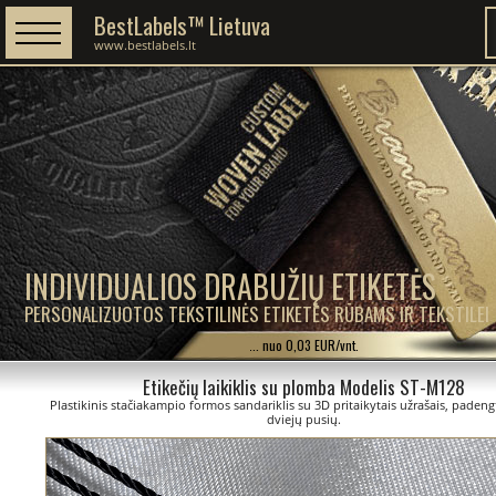
BestLabels™ Lietuva
www.bestlabels.lt
INDIVIDUALIOS DRABUŽIŲ ETIKETĖS
PERSONALIZUOTOS TEKSTILINĖS ETIKETĖS RŪBAMS IR TEKSTILEI
... nuo 0,03 EUR/vnt.
Etikečių laikiklis su plomba Modelis ST-M128
Plastikinis stačiakampio formos sandariklis su 3D pritaikytais užrašais, padengt
dviejų pusių.