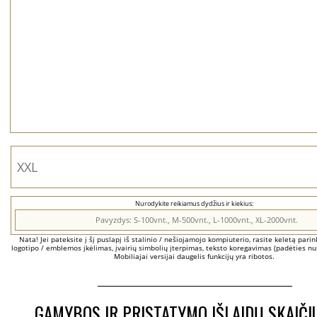
Nurodykite reikiamus dydžius ir kiekius:
Nata! Jei pateksite į šį puslapį iš stalinio / nešiojamojo kompiuterio, rasite keletą parinkč
logotipo / emblemos įkėlimas, įvairių simbolių įterpimas, teksto koregavimas (padėties nus
Mobiliajai versijai daugelis funkcijų yra ribotos.
GAMYBOS IR PRISTATYMO IŠLAIDŲ SKAIČI