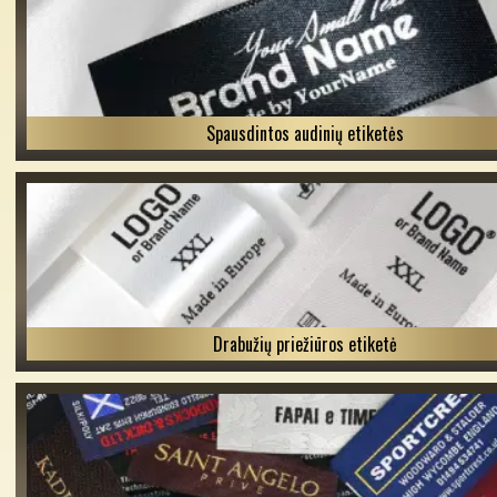
Spausdintos audinių etiketės
Drabužių priežiūros etiketė