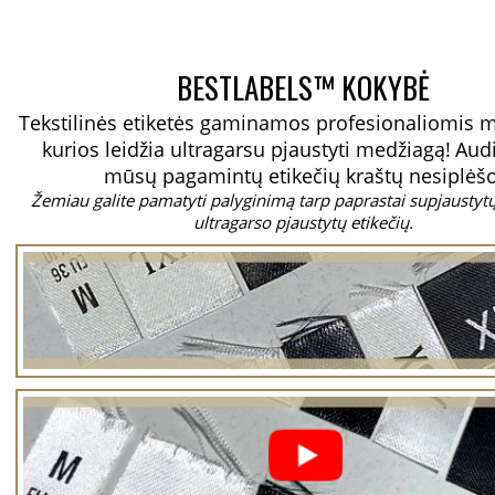
BESTLABELS™ KOKYBĖ
Tekstilinės etiketės gaminamos profesionaliomis 
kurios leidžia ultragarsu pjaustyti medžiagą!
Aud
mūsų pagamintų etikečių kraštų nesiplėšo
Žemiau galite pamatyti palyginimą tarp paprastai supjaustytų 
ultragarso pjaustytų etikečių.