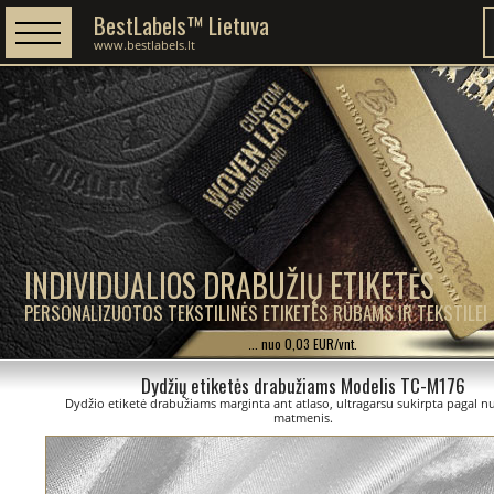
BestLabels™ Lietuva
www.bestlabels.lt
INDIVIDUALIOS DRABUŽIŲ ETIKETĖS
PERSONALIZUOTOS TEKSTILINĖS ETIKETĖS RŪBAMS IR TEKSTILEI
... nuo 0,03 EUR/vnt.
Dydžių etiketės drabužiams Modelis TC-M176
Dydžio etiketė drabužiams marginta ant atlaso, ultragarsu sukirpta pagal 
matmenis.