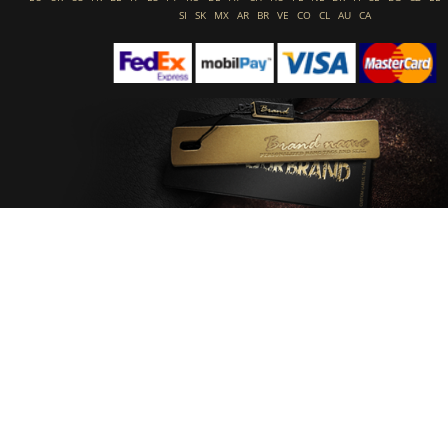
SI
SK
MX
AR
BR
VE
CO
CL
AU
CA