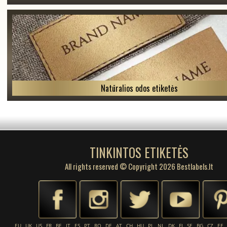
Natūralios odos etiketės
TINKINTOS ETIKETĖS
All rights reserved © Copyright 2026 Bestlabels.lt
EU
UK
US
FR
BE
IT
ES
PT
RO
DE
AT
CH
HU
PL
NL
DK
FI
SE
BG
CZ
EE