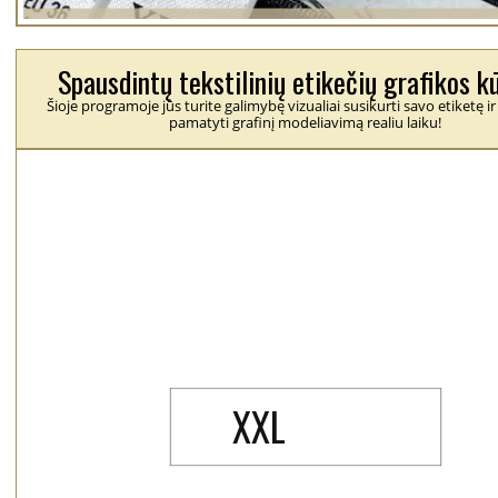
Spausdintų tekstilinių etikečių grafikos k
Šioje programoje jūs turite galimybę vizualiai susikurti savo etiketę ir
pamatyti grafinį modeliavimą realiu laiku!