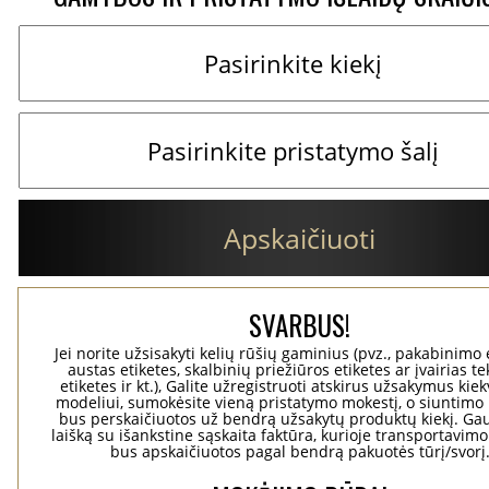
Apskaičiuoti
SVARBUS!
Jei norite užsisakyti kelių rūšių gaminius (pvz., pakabinimo 
austas etiketes, skalbinių priežiūros etiketes ar įvairias te
etiketes ir kt.), Galite užregistruoti atskirus užsakymus ki
modeliui, sumokėsite vieną pristatymo mokestį, o siuntimo 
bus perskaičiuotos už bendrą užsakytų produktų kiekį. Gaus
laišką su išankstine sąskaita faktūra, kurioje transportavimo
bus apskaičiuotos pagal bendrą pakuotės tūrį/svorį