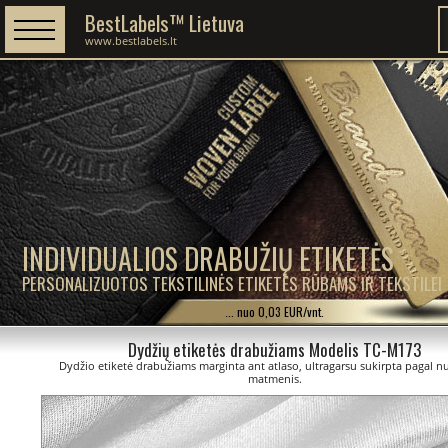
BestLabels™ Lietuva
www.bestlabels.lt
INDIVIDUALIOS DRABUŽIŲ ETIKETĖS
PERSONALIZUOTOS TEKSTILINĖS ETIKETĖS RŪBAMS IR TEKSTILEI
... nuo 0,03 EUR/vnt.
Dydžių etiketės drabužiams Modelis TC-M173
Dydžio etiketė drabužiams marginta ant atlaso, ultragarsu sukirpta pagal 
matmenis.