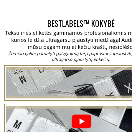
BESTLABELS™ KOKYBĖ
Tekstilinės etiketės gaminamos profesionaliomis 
kurios leidžia ultragarsu pjaustyti medžiagą!
Aud
mūsų pagamintų etikečių kraštų nesiplėšo
Žemiau galite pamatyti palyginimą tarp paprastai supjaustytų 
ultragarso pjaustytų etikečių.