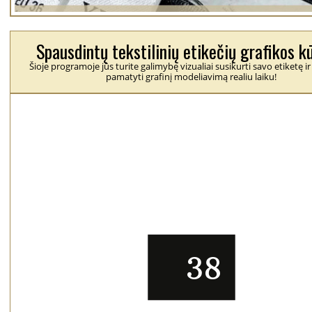
Spausdintų tekstilinių etikečių grafikos k
Šioje programoje jūs turite galimybę vizualiai susikurti savo etiketę ir
pamatyti grafinį modeliavimą realiu laiku!