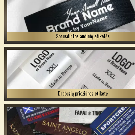
Spausdintos audinių etiketės
Drabužių priežiūros etiketė