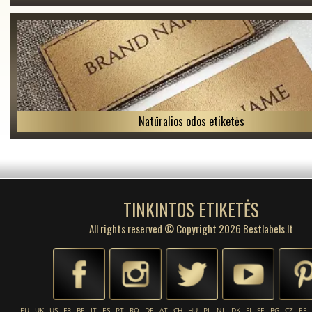
Natūralios odos etiketės
TINKINTOS ETIKETĖS
All rights reserved © Copyright 2026 Bestlabels.lt
EU
UK
US
FR
BE
IT
ES
PT
RO
DE
AT
CH
HU
PL
NL
DK
FI
SE
BG
CZ
EE