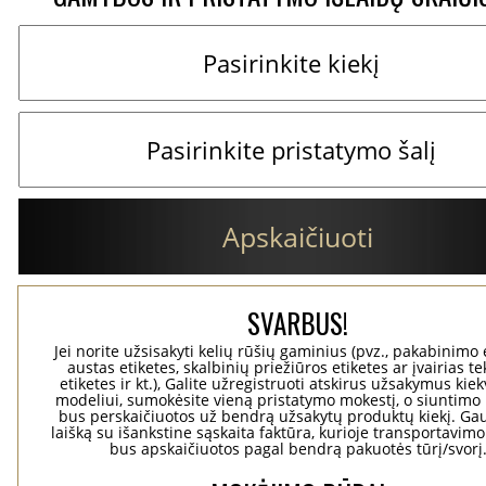
Apskaičiuoti
SVARBUS!
Jei norite užsisakyti kelių rūšių gaminius (pvz., pakabinimo 
austas etiketes, skalbinių priežiūros etiketes ar įvairias te
etiketes ir kt.), Galite užregistruoti atskirus užsakymus ki
modeliui, sumokėsite vieną pristatymo mokestį, o siuntimo 
bus perskaičiuotos už bendrą užsakytų produktų kiekį. Gaus
laišką su išankstine sąskaita faktūra, kurioje transportavimo
bus apskaičiuotos pagal bendrą pakuotės tūrį/svorį