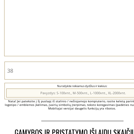
Nurodykite reikiamus dydžius ir kiekius:
Nata! Jei pateksite į šį puslapį iš stalinio / nešiojamojo kompiuterio, rasite keletą parinkč
logotipo / emblemos įkėlimas, įvairių simbolių įterpimas, teksto koregavimas (padėties nus
Mobiliajai versijai daugelis funkcijų yra ribotos.
GAMYBOS IR PRISTATYMO IŠLAIDŲ SKAIČI