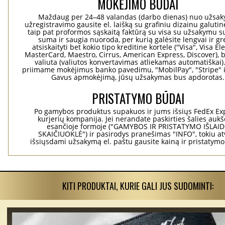
MOKĖJIMO BŪDAI
Maždaug per 24–48 valandas (darbo dienas) nuo užsa
užregistravimo gausite el. laišką su grafiniu dizainu galuti
taip pat proformos sąskaitą faktūrą su visa su užsakymu su
suma ir saugia nuoroda, per kurią galėsite lengvai ir gre
atsiskaityti bet kokio tipo kreditine kortele ("Visa", Visa El
MasterCard, Maestro, Cirrus, American Express, Discover), b
valiuta (valiutos konvertavimas atliekamas automatiškai)
priimame mokėjimus banko pavedimu, "MobilPay", "Stripe" i
Gavus apmokėjimą, jūsų užsakymas bus apdorotas.
PRISTATYMO BŪDAI
Po gamybos produktus supakuos ir jums išsiųs FedEx Ex
kurjerių kompanija. Jei nerandate paskirties šalies aukš
esančioje formoje ("GAMYBOS IR PRISTATYMO IŠLAI
SKAIČIUOKLĖ") ir pasirodys pranešimas "INFO", tokiu at
išsiųsdami užsakymą el. paštu gausite kainą ir pristatym
KITI PRODUKTAI, KURIE GALI JUS SUDOMINTI: