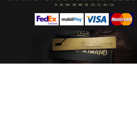
SI
SK
MX
AR
BR
VE
CO
CL
AU
CA