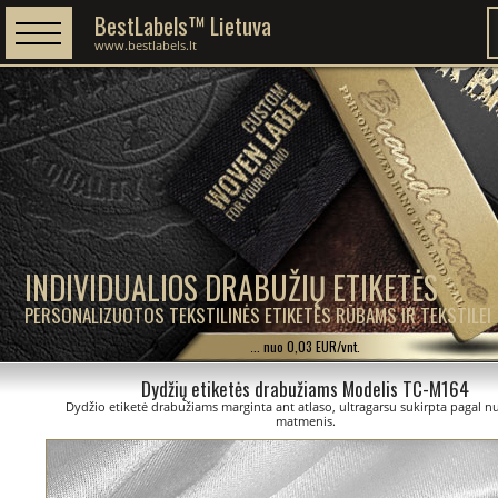
BestLabels™ Lietuva
www.bestlabels.lt
INDIVIDUALIOS DRABUŽIŲ ETIKETĖS
PERSONALIZUOTOS TEKSTILINĖS ETIKETĖS RŪBAMS IR TEKSTILEI
... nuo 0,03 EUR/vnt.
Dydžių etiketės drabužiams Modelis TC-M164
Dydžio etiketė drabužiams marginta ant atlaso, ultragarsu sukirpta pagal 
matmenis.