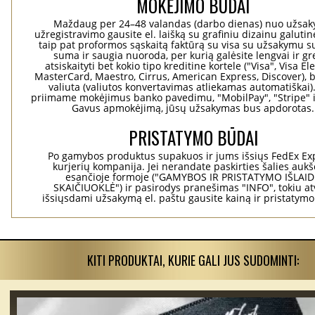
MOKĖJIMO BŪDAI
Maždaug per 24–48 valandas (darbo dienas) nuo užsa
užregistravimo gausite el. laišką su grafiniu dizainu galuti
taip pat proformos sąskaitą faktūrą su visa su užsakymu su
suma ir saugia nuoroda, per kurią galėsite lengvai ir gre
atsiskaityti bet kokio tipo kreditine kortele ("Visa", Visa El
MasterCard, Maestro, Cirrus, American Express, Discover), b
valiuta (valiutos konvertavimas atliekamas automatiškai)
priimame mokėjimus banko pavedimu, "MobilPay", "Stripe" i
Gavus apmokėjimą, jūsų užsakymas bus apdorotas.
PRISTATYMO BŪDAI
Po gamybos produktus supakuos ir jums išsiųs FedEx Ex
kurjerių kompanija. Jei nerandate paskirties šalies aukš
esančioje formoje ("GAMYBOS IR PRISTATYMO IŠLAI
SKAIČIUOKLĖ") ir pasirodys pranešimas "INFO", tokiu at
išsiųsdami užsakymą el. paštu gausite kainą ir pristatym
KITI PRODUKTAI, KURIE GALI JUS SUDOMINTI: