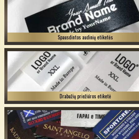
Spausdintos audinių etiketės
Drabužių priežiūros etiketė