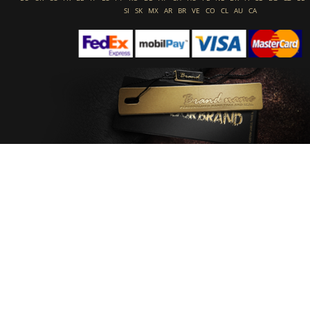
SI
SK
MX
AR
BR
VE
CO
CL
AU
CA