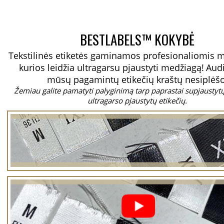
BESTLABELS™ KOKYBĖ
Tekstilinės etiketės gaminamos profesionaliomis 
kurios leidžia ultragarsu pjaustyti medžiagą!
Aud
mūsų pagamintų etikečių kraštų nesiplėšo
Žemiau galite pamatyti palyginimą tarp paprastai supjaustytų 
ultragarso pjaustytų etikečių.