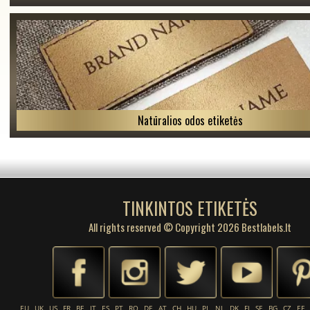
Natūralios odos etiketės
TINKINTOS ETIKETĖS
All rights reserved © Copyright 2026 Bestlabels.lt
EU
UK
US
FR
BE
IT
ES
PT
RO
DE
AT
CH
HU
PL
NL
DK
FI
SE
BG
CZ
EE