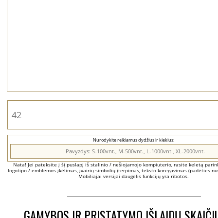
Nurodykite reikiamus dydžius ir kiekius:
Nata! Jei pateksite į šį puslapį iš stalinio / nešiojamojo kompiuterio, rasite keletą parinkč
logotipo / emblemos įkėlimas, įvairių simbolių įterpimas, teksto koregavimas (padėties nus
Mobiliajai versijai daugelis funkcijų yra ribotos.
GAMYBOS IR PRISTATYMO IŠLAIDŲ SKAIČI