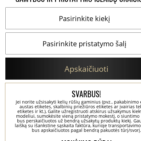
Apskaičiuoti
SVARBUS!
Jei norite užsisakyti kelių rūšių gaminius (pvz., pakabinimo 
austas etiketes, skalbinių priežiūros etiketes ar įvairias te
etiketes ir kt.), Galite užregistruoti atskirus užsakymus ki
modeliui, sumokėsite vieną pristatymo mokestį, o siuntimo 
bus perskaičiuotos už bendrą užsakytų produktų kiekį. Gaus
laišką su išankstine sąskaita faktūra, kurioje transportavimo
bus apskaičiuotos pagal bendrą pakuotės tūrį/svorį