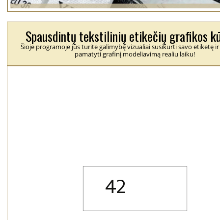
Spausdintų tekstilinių etikečių grafikos k
Šioje programoje jūs turite galimybę vizualiai susikurti savo etiketę ir
pamatyti grafinį modeliavimą realiu laiku!