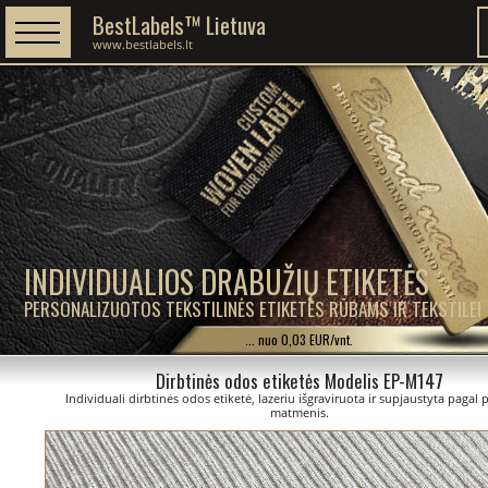
BestLabels™ Lietuva
www.bestlabels.lt
INDIVIDUALIOS DRABUŽIŲ ETIKETĖS
PERSONALIZUOTOS TEKSTILINĖS ETIKETĖS RŪBAMS IR TEKSTILEI
... nuo 0,03 EUR/vnt.
Dirbtinės odos etiketės Modelis EP-M147
Individuali dirbtinės odos etiketė, lazeriu išgraviruota ir supjaustyta pagal 
matmenis.