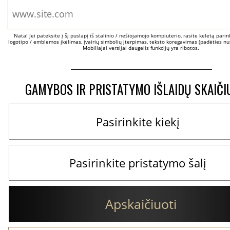
Nata! Jei pateksite į šį puslapį iš stalinio / nešiojamojo kompiuterio, rasite keletą parinkč
logotipo / emblemos įkėlimas, įvairių simbolių įterpimas, teksto koregavimas (padėties nus
Mobiliajai versijai daugelis funkcijų yra ribotos.
GAMYBOS IR PRISTATYMO IŠLAIDŲ SKAIČI
Apskaičiuoti