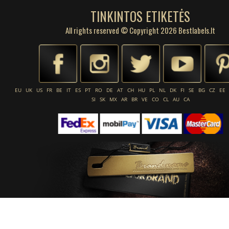
TINKINTOS ETIKETĖS
All rights reserved © Copyright 2026 Bestlabels.lt
EU
UK
US
FR
BE
IT
ES
PT
RO
DE
AT
CH
HU
PL
NL
DK
FI
SE
BG
CZ
EE
SI
SK
MX
AR
BR
VE
CO
CL
AU
CA