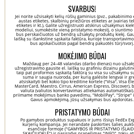
SVARBUS!
Jei norite užsisakyti kelių rūšių gaminius (pvz., pakabinimo 
austas etiketes, skalbinių priežiūros etiketes ar įvairias te
etiketes ir kt.), Galite užregistruoti atskirus užsakymus ki
modeliui, sumokėsite vieną pristatymo mokestį, o siuntimo 
bus perskaičiuotos už bendrą užsakytų produktų kiekį. Gaus
laišką su išankstine sąskaita faktūra, kurioje transportavimo
bus apskaičiuotos pagal bendrą pakuotės tūrį/svorį
MOKĖJIMO BŪDAI
Maždaug per 24–48 valandas (darbo dienas) nuo užsa
užregistravimo gausite el. laišką su grafiniu dizainu galuti
taip pat proformos sąskaitą faktūrą su visa su užsakymu su
suma ir saugia nuoroda, per kurią galėsite lengvai ir gre
atsiskaityti bet kokio tipo kreditine kortele ("Visa", Visa El
MasterCard, Maestro, Cirrus, American Express, Discover), b
valiuta (valiutos konvertavimas atliekamas automatiškai)
priimame mokėjimus banko pavedimu, "MobilPay", "Stripe" i
Gavus apmokėjimą, jūsų užsakymas bus apdorotas.
PRISTATYMO BŪDAI
Po gamybos produktus supakuos ir jums išsiųs FedEx Ex
kurjerių kompanija. Jei nerandate paskirties šalies aukš
esančioje formoje ("GAMYBOS IR PRISTATYMO IŠLAI
SKAIČIUOKLĖ") ir pasirodys pranešimas "INFO", tokiu at