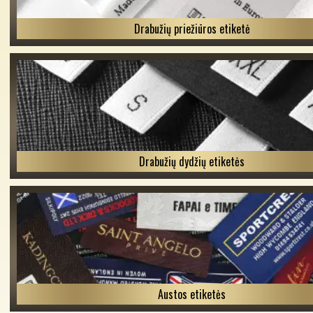
Drabužių priežiūros etiketė
Drabužių dydžių etiketės
Austos etiketės