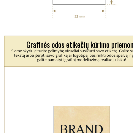
Grafinės odos etikečių kūrimo priemo
Šiame skyriuje turite galimybę vizualiai susikurti savo etiketę. Galite
tekstą arba įterpti savo grafiką ar logotipą, pasirinkti odos spalvą ir 
galite pamatyti grafinį modeliavimą realiuoju laiku!