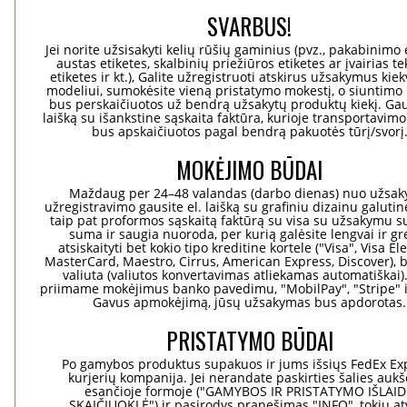
SVARBUS!
Jei norite užsisakyti kelių rūšių gaminius (pvz., pakabinimo 
austas etiketes, skalbinių priežiūros etiketes ar įvairias te
etiketes ir kt.), Galite užregistruoti atskirus užsakymus ki
modeliui, sumokėsite vieną pristatymo mokestį, o siuntimo 
bus perskaičiuotos už bendrą užsakytų produktų kiekį. Gaus
laišką su išankstine sąskaita faktūra, kurioje transportavimo
bus apskaičiuotos pagal bendrą pakuotės tūrį/svorį
MOKĖJIMO BŪDAI
Maždaug per 24–48 valandas (darbo dienas) nuo užsa
užregistravimo gausite el. laišką su grafiniu dizainu galuti
taip pat proformos sąskaitą faktūrą su visa su užsakymu su
suma ir saugia nuoroda, per kurią galėsite lengvai ir gre
atsiskaityti bet kokio tipo kreditine kortele ("Visa", Visa El
MasterCard, Maestro, Cirrus, American Express, Discover), b
valiuta (valiutos konvertavimas atliekamas automatiškai)
priimame mokėjimus banko pavedimu, "MobilPay", "Stripe" i
Gavus apmokėjimą, jūsų užsakymas bus apdorotas.
PRISTATYMO BŪDAI
Po gamybos produktus supakuos ir jums išsiųs FedEx Ex
kurjerių kompanija. Jei nerandate paskirties šalies aukš
esančioje formoje ("GAMYBOS IR PRISTATYMO IŠLAI
SKAIČIUOKLĖ") ir pasirodys pranešimas "INFO", tokiu at