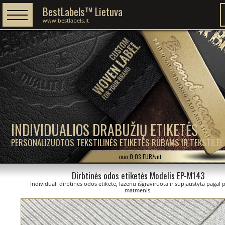
BestLabels™ Lietuva
www.bestlabels.lt
INDIVIDUALIOS DRABUŽIŲ ETIKETĖS
PERSONALIZUOTOS TEKSTILINĖS ETIKETĖS RŪBAMS IR TEKSTILEI
... nuo 0,03 EUR/vnt.
Dirbtinės odos etiketės Modelis EP-M143
Individuali dirbtinės odos etiketė, lazeriu išgraviruota ir supjaustyta pagal 
matmenis.