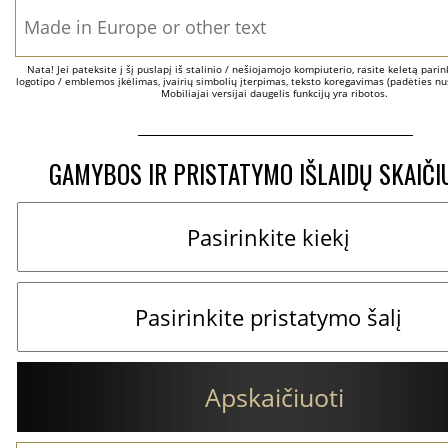
Nata! Jei pateksite į šį puslapį iš stalinio / nešiojamojo kompiuterio, rasite keletą parinkč
logotipo / emblemos įkėlimas, įvairių simbolių įterpimas, teksto koregavimas (padėties nus
Mobiliajai versijai daugelis funkcijų yra ribotos.
GAMYBOS IR PRISTATYMO IŠLAIDŲ SKAIČI
Apskaičiuoti