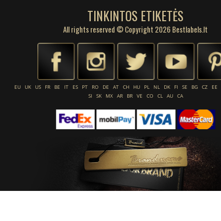
TINKINTOS ETIKETĖS
All rights reserved © Copyright 2026 Bestlabels.lt
EU
UK
US
FR
BE
IT
ES
PT
RO
DE
AT
CH
HU
PL
NL
DK
FI
SE
BG
CZ
EE
SI
SK
MX
AR
BR
VE
CO
CL
AU
CA