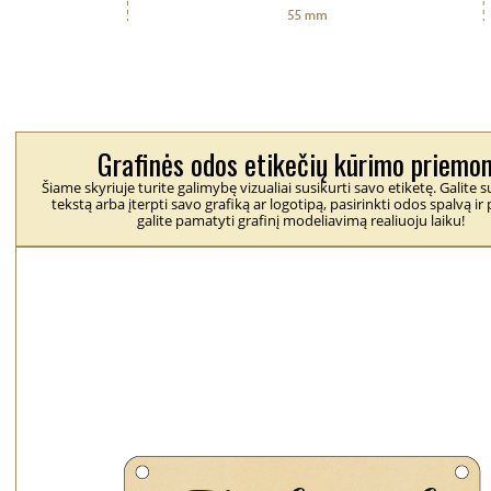
Grafinės odos etikečių kūrimo priemo
Šiame skyriuje turite galimybę vizualiai susikurti savo etiketę. Galite
tekstą arba įterpti savo grafiką ar logotipą, pasirinkti odos spalvą ir 
galite pamatyti grafinį modeliavimą realiuoju laiku!