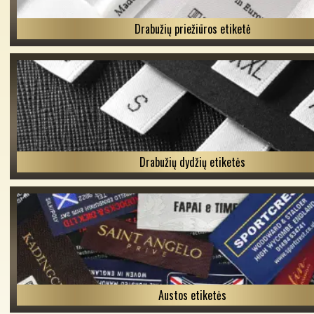
Drabužių priežiūros etiketė
Drabužių dydžių etiketės
Austos etiketės