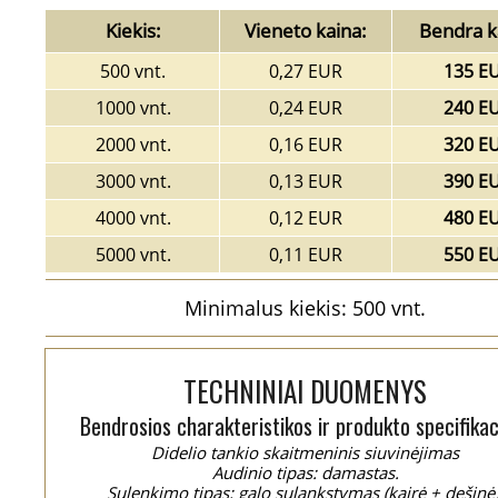
Kiekis:
Vieneto kaina:
Bendra k
500 vnt.
0,27 EUR
135 E
1000 vnt.
0,24 EUR
240 E
2000 vnt.
0,16 EUR
320 E
3000 vnt.
0,13 EUR
390 E
4000 vnt.
0,12 EUR
480 E
5000 vnt.
0,11 EUR
550 E
Minimalus kiekis: 500 vnt.
TECHNINIAI DUOMENYS
Bendrosios charakteristikos ir produkto specifikac
Didelio tankio skaitmeninis siuvinėjimas
Audinio tipas: damastas.
Sulenkimo tipas: galo sulankstymas (kairė + dešinė)