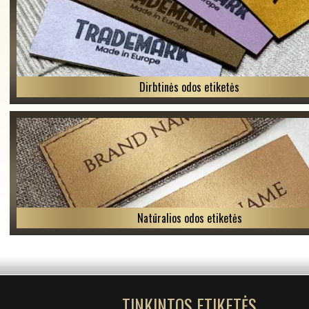
Dirbtinės odos etiketės
Natūralios odos etiketės
TINKINTOS ETIKETĖS