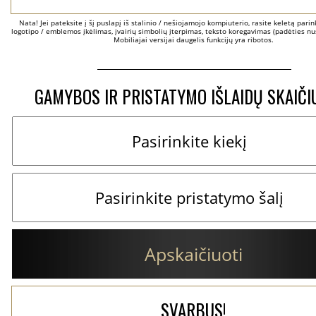
Nata! Jei pateksite į šį puslapį iš stalinio / nešiojamojo kompiuterio, rasite keletą parinkč
logotipo / emblemos įkėlimas, įvairių simbolių įterpimas, teksto koregavimas (padėties nus
Mobiliajai versijai daugelis funkcijų yra ribotos.
GAMYBOS IR PRISTATYMO IŠLAIDŲ SKAIČI
Apskaičiuoti
SVARBUS!