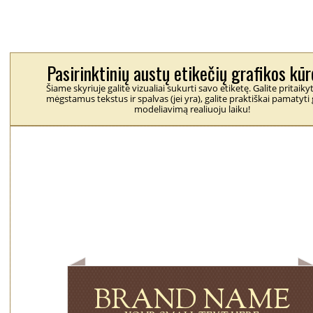
Pasirinktinių austų etikečių grafikos kūr
Šiame skyriuje galite vizualiai sukurti savo etiketę. Galite pritaiky
mėgstamus tekstus ir spalvas (jei yra), galite praktiškai pamatyti 
modeliavimą realiuoju laiku!