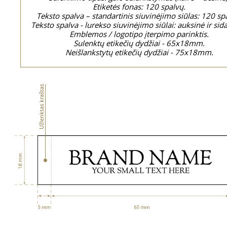
Etiketės fonas: 120 spalvų.
Teksto spalva – standartinis siuvinėjimo siūlas: 120 sp
Teksto spalva - lurekso siuvinėjimo siūlai: auksinė ir sid
Emblemos / logotipo įterpimo parinktis.
Sulenktų etikečių dydžiai - 65x18mm.
Neišlankstytų etikečių dydžiai - 75x18mm.
Užlenktas kraštas