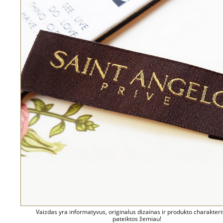
Vaizdas yra informatyvus, originalus dizainas ir produkto charakteri
pateiktos žemiau!