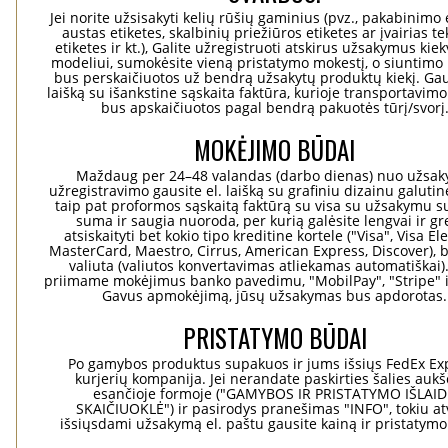
Jei norite užsisakyti kelių rūšių gaminius (pvz., pakabinimo 
austas etiketes, skalbinių priežiūros etiketes ar įvairias te
etiketes ir kt.), Galite užregistruoti atskirus užsakymus ki
modeliui, sumokėsite vieną pristatymo mokestį, o siuntimo 
bus perskaičiuotos už bendrą užsakytų produktų kiekį. Gaus
laišką su išankstine sąskaita faktūra, kurioje transportavimo
bus apskaičiuotos pagal bendrą pakuotės tūrį/svorį
MOKĖJIMO BŪDAI
Maždaug per 24–48 valandas (darbo dienas) nuo užsa
užregistravimo gausite el. laišką su grafiniu dizainu galuti
taip pat proformos sąskaitą faktūrą su visa su užsakymu su
suma ir saugia nuoroda, per kurią galėsite lengvai ir gre
atsiskaityti bet kokio tipo kreditine kortele ("Visa", Visa El
MasterCard, Maestro, Cirrus, American Express, Discover), b
valiuta (valiutos konvertavimas atliekamas automatiškai)
priimame mokėjimus banko pavedimu, "MobilPay", "Stripe" i
Gavus apmokėjimą, jūsų užsakymas bus apdorotas.
PRISTATYMO BŪDAI
Po gamybos produktus supakuos ir jums išsiųs FedEx Ex
kurjerių kompanija. Jei nerandate paskirties šalies aukš
esančioje formoje ("GAMYBOS IR PRISTATYMO IŠLAI
SKAIČIUOKLĖ") ir pasirodys pranešimas "INFO", tokiu at
išsiųsdami užsakymą el. paštu gausite kainą ir pristatym