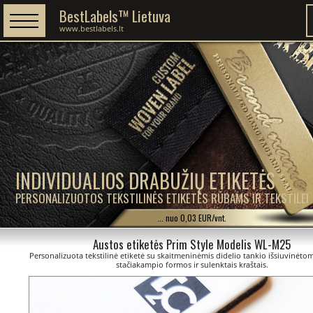
BestLabels™ Lietuva
www.bestlabels.lt
INDIVIDUALIOS DRABUŽIŲ ETIKETĖS
PERSONALIZUOTOS TEKSTILINĖS ETIKETĖS RŪBAMS IR TEKSTILEI
... nuo 0,03 EUR/vnt.
Austos etiketės Prim Style Modelis WL-M25
Personalizuota tekstilinė etiketė su skaitmeninėmis didelio tankio išsiuvinėtom
stačiakampio formos ir sulenktais kraštais.