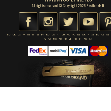
All rights reserved © Copyright 2026 Bestlabels.lt
EU
UK
US
FR
BE
IT
ES
PT
RO
DE
AT
CH
HU
PL
NL
DK
FI
SE
BG
CZ
EE
SI
SK
MX
AR
BR
VE
CO
CL
AU
CA