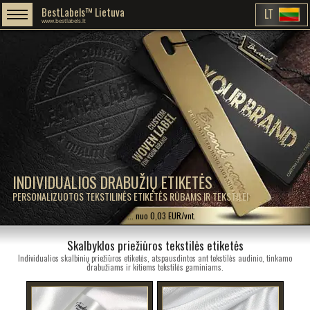
BestLabels™ Lietuva
LT
www.bestlabels.lt
INDIVIDUALIOS DRABUŽIŲ ETIKETĖS
PERSONALIZUOTOS TEKSTILINĖS ETIKETĖS RŪBAMS IR TEKSTILEI
... nuo 0,03 EUR/vnt.
Skalbyklos priežiūros tekstilės etiketės
Individualios skalbinių priežiūros etiketės, atspausdintos ant tekstilės audinio, tinkamo
drabužiams ir kitiems tekstilės gaminiams.