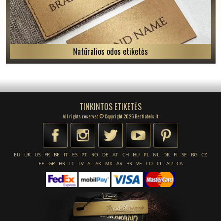
Natūralios odos etiketės
TINKINTOS ETIKETĖS
All rights reserved © Copyright 2026 Bestlabels.lt
EU
UK
US
FR
BE
IT
ES
PT
RO
DE
AT
CH
HU
PL
NL
DK
FI
SE
BG
CZ
EE
GR
HR
LT
LV
SI
SK
MX
AR
BR
VE
CO
CL
AU
CA