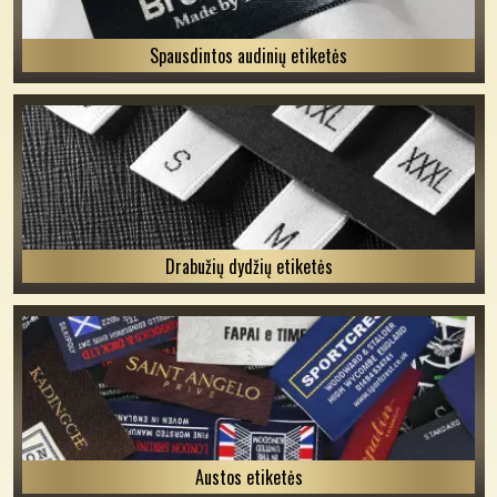
Spausdintos audinių etiketės
Drabužių dydžių etiketės
Austos etiketės